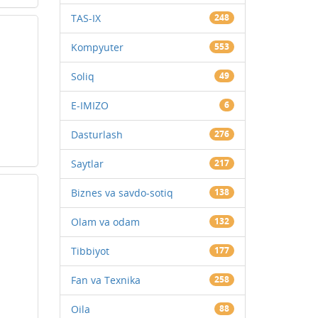
TAS-IX
248
Kompyuter
553
Soliq
49
E-IMIZO
6
Dasturlash
276
Saytlar
217
Biznes va savdo-sotiq
138
Olam va odam
132
Tibbiyot
177
Fan va Texnika
258
Oila
88