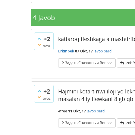
4
Javob
+2
kattaroq fleshkaga almashtirib
ovoz
Erkinbek
07 Okt, 17
javob berdi
Задать Связанный Вопрос
Izoh 
+2
Hajmini kotartiriwi iloji yo 
masalan 4liy flewkani 8 gb qb
ovoz
4free
11 Okt, 17
javob berdi
Задать Связанный Вопрос
Izoh 