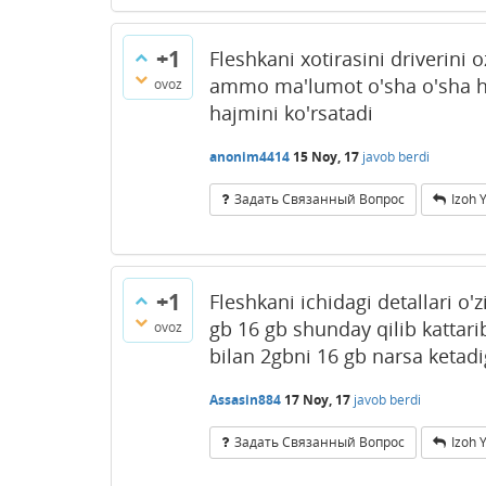
+1
Fleshkani xotirasini driverini
ammo ma'lumot o'sha o'sha hol
ovoz
hajmini ko'rsatadi
anonim4414
15 Noy, 17
javob berdi
Задать Связанный Вопрос
Izoh 
+1
Fleshkani ichidagi detallari o
gb 16 gb shunday qilib kattarib
ovoz
bilan 2gbni 16 gb narsa ketadig
Assasin884
17 Noy, 17
javob berdi
Задать Связанный Вопрос
Izoh 