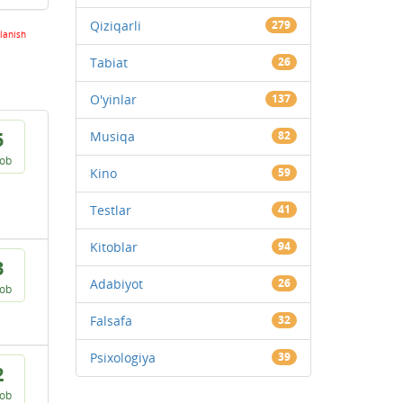
Qiziqarli
279
lanish
Tabiat
26
O'yinlar
137
5
Musiqa
82
vob
Kino
59
Testlar
41
Kitoblar
94
3
Adabiyot
26
vob
Falsafa
32
Psixologiya
39
2
vob