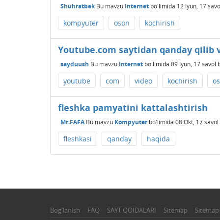
Shuhratbek
Bu mavzu
Internet
bo'limida
12 Iyun, 17
savo
kompyuter
oson
kochirish
Youtube.com saytidan qanday qilib vi
sayduush
Bu mavzu
Internet
bo'limida
09 Iyun, 17
savol 
youtube
com
video
kochirish
o
fleshka pamyatini kattalashtirish
Mr.FAFA
Bu mavzu
Kompyuter
bo'limida
08 Okt, 17
savol
fleshkasi
qanday
haqida
Bog'lanish
FAQ
SAYT QOIDALARI
Sitemap
Sitemap