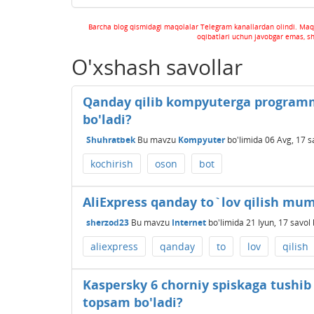
Barcha blog qismidagi maqolalar Telegram kanallardan olindi. Maq
oqibatlari uchun javobgar emas, s
O'xshash savollar
Qanday qilib kompyuterga programma
bo'ladi?
Shuhratbek
Bu mavzu
Kompyuter
bo'limida
06 Avg, 17
s
kochirish
oson
bot
AliExpress qanday to`lov qilish mu
sherzod23
Bu mavzu
Internet
bo'limida
21 Iyun, 17
savol 
aliexpress
qanday
to
lov
qilish
Kaspersky 6 chorniy spiskaga tushib 
topsam bo'ladi?