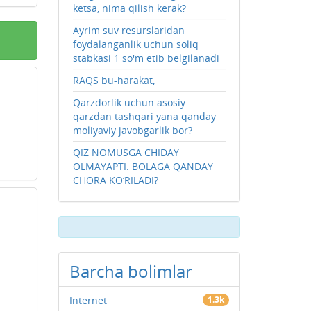
ketsa, nima qilish kerak?
Ayrim suv resurslaridan
foydalanganlik uchun soliq
stabkasi 1 so'm etib belgilanadi
RAQS bu-harakat,
Qarzdorlik uchun asosiy
qarzdan tashqari yana qanday
moliyaviy javobgarlik bor?
QIZ NOMUSGA CHIDAY
OLMAYAPTI. BOLAGA QANDAY
CHORA KO‘RILADI?
Barcha bolimlar
Internet
1.3k