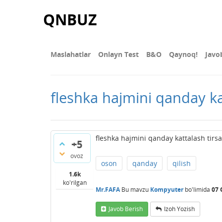
QNBUZ
Maslahatlar
Onlayn Test
В&О
Qaynoq!
Javo
fleshka hajmini qanday kat
fleshka hajmini qanday kattalash tirsa
+5
ovoz
oson
qanday
qilish
1.6k
ko'rilgan
Mr.FAFA
Bu mavzu
Kompyuter
bo'limida
07 
Javob Berish
Izoh Yozish