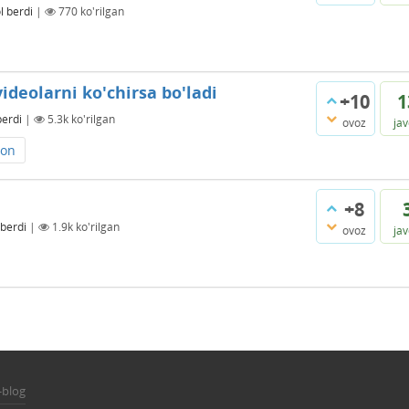
l berdi
|
770
ko'rilgan
deolarni ko'chirsa bo'ladi
+10
1
berdi
|
5.3k
ko'rilgan
ovoz
ja
son
+8
 berdi
|
1.9k
ko'rilgan
ovoz
ja
-blog