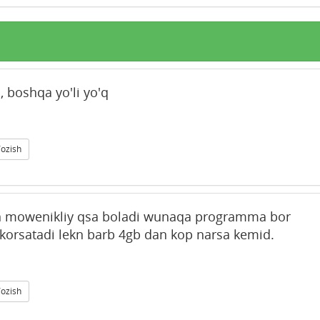
, boshqa yo'li yo'q
Yozish
lekn mowenikliy qsa boladi wunaqa programma bor
 korsatadi lekn barb 4gb dan kop narsa kemid.
Yozish