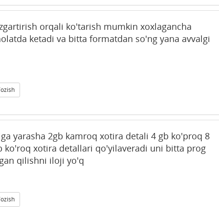
 ozgartirish orqali ko'tarish mumkin xoxlagancha
atda ketadi va bitta formatdan so'ng yana avvalgi
Yozish
'ziga yarasha 2gb kamroq xotira detali 4 gb ko'proq 8
 ko'roq xotira detallari qo'yilaveradi uni bitta prog
an qilishni iloji yo'q
Yozish