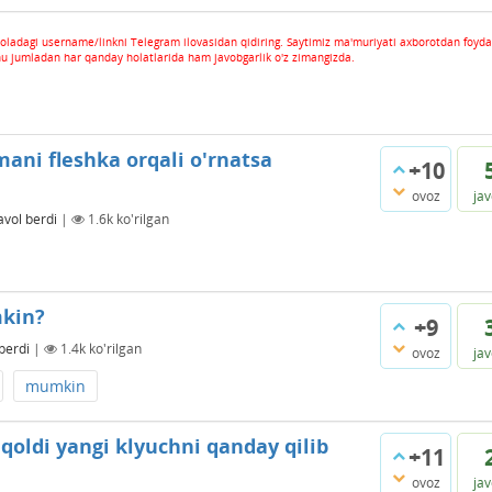
oladagi username/linkni Telegram ilovasidan qidiring. Saytimiz ma'muriyati axborotdan foyda
hu jumladan har qanday holatlarida ham javobgarlik o'z zimangizda.
ni fleshka orqali o'rnatsa
+10
ovoz
ja
avol berdi
|
1.6k
ko'rilgan
mkin?
+9
berdi
|
1.4k
ko'rilgan
ovoz
ja
mumkin
qoldi yangi klyuchni qanday qilib
+11
ovoz
ja