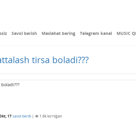
bsiz
Savol berish
Maslahat bering
Telegram kanal
MUSIC Q
talash tirsa boladi???
 boladi???
Okt, 17
savol berdi
|
1.6k
ko'rilgan