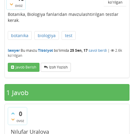
ko'rilgan
ovoz
Botanika, Biologiya fanlaridan mavzulashtirilgan testlar
kerak.
botanika
biologiya
test
lawyer
Bu mavzu
Tibbiyot
bo'limida
25 Sen, 17
savol berdi
|
2.6k
ko'rilgan
Javob Berish
Izoh Yozish
1
Javob
0
ovoz
Nilufar Uralova