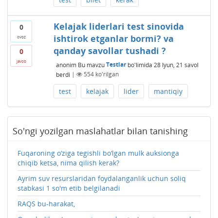
Kelajak liderlari test sinovida
0
ishtirok etganlar bormi? va
ovoz
qanday savollar tushadi ?
0
javob
anonim
Bu mavzu
Testlar
bo'limida
28 Iyun, 21
savol
berdi
|
554
ko'rilgan
test
kelajak
lider
mantiqiy
So'ngi yozilgan maslahatlar bilan tanishing
Fuqaroning o‘ziga tegishli bo‘lgan mulk auksionga
chiqib ketsa, nima qilish kerak?
Ayrim suv resurslaridan foydalanganlik uchun soliq
stabkasi 1 so'm etib belgilanadi
RAQS bu-harakat,