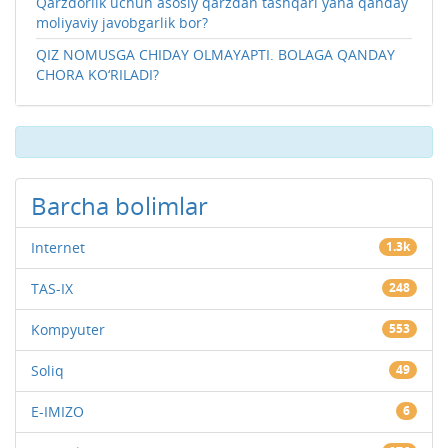
Qarzdorlik uchun asosiy qarzdan tashqari yana qanday
moliyaviy javobgarlik bor?
QIZ NOMUSGA CHIDAY OLMAYAPTI. BOLAGA QANDAY
CHORA KO‘RILADI?
Barcha bolimlar
Internet
1.3k
TAS-IX
248
Kompyuter
553
Soliq
49
E-IMIZO
6