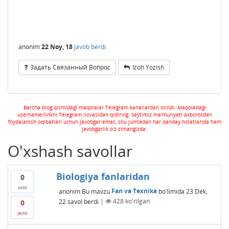
anonim
22 Noy, 18
javob berdi
Задать Связанный Вопрос
Izoh Yozish
Barcha blog qismidagi maqolalar Telegram kanallardan olindi. Maqoladagi
username/linkni Telegram ilovasidan qidiring. Saytimiz ma'muriyati axborotdan
foydalanish oqibatlari uchun javobgar emas, shu jumladan har qanday holatlarida ham
javobgarlik o'z zimangizda.
O'xshash savollar
Biologiya fanlaridan
0
ovoz
anonim
Bu mavzu
Fan va Texnika
bo'limida
23 Dek,
22
savol berdi
|
428
ko'rilgan
0
javob