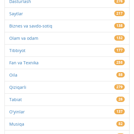
Dasturlash
276
Saytlar
217
Biznes va savdo-sotiq
138
Olam va odam
132
Tibbiyot
177
Fan va Texnika
258
Oila
88
Qiziqarli
279
Tabiat
26
O'yinlar
137
Musiqa
82