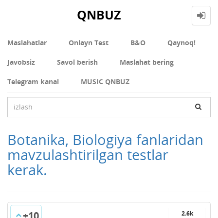
QNBUZ
Maslahatlar
Onlayn Test
В&О
Qaynoq!
Javobsiz
Savol berish
Maslahat bering
Telegram kanal
MUSIC QNBUZ
Botanika, Biologiya fanlaridan
mavzulashtirilgan testlar
kerak.
+10
2.6k