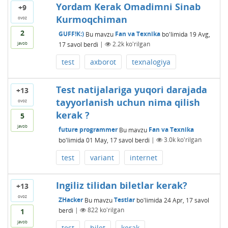
Yordam Kerak Omadimni Sinab
+9
Kurmoqchiman
ovoz
2
GUFF!K:)
Bu mavzu
Fan va Texnika
bo'limida
19 Avg,
17
savol berdi
|
2.2k
ko'rilgan
javob
test
axborot
texnalogiya
Test natijalariga yuqori darajada
+13
tayyorlanish uchun nima qilish
ovoz
kerak ?
5
javob
future programmer
Bu mavzu
Fan va Texnika
bo'limida
01 May, 17
savol berdi
|
3.0k
ko'rilgan
test
variant
internet
Ingiliz tilidan biletlar kerak?
+13
ovoz
ZHacker
Bu mavzu
Testlar
bo'limida
24 Apr, 17
savol
berdi
|
822
ko'rilgan
1
javob
test
bilet
kerak