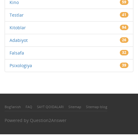
Kino
59
Testlar
41
Kitoblar
94
Adabiyot
26
Falsafa
32
Psixologiya
39
Bog'lanish
FAQ
SAYT QOIDALARI
Sitemap
Sitemap-blog
Powered by
Question2Answer