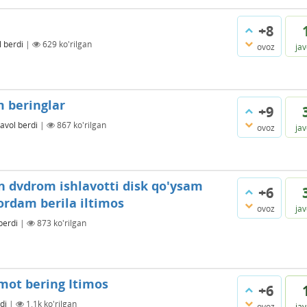
+8
l berdi
|
629
ko'rilgan
ovoz
ja
 beringlar
+9
avol berdi
|
867
ko'rilgan
ovoz
ja
 dvdrom ishlavotti disk qo'ysam
+6
ordam berila iltimos
ovoz
ja
berdi
|
873
ko'rilgan
mot bering Itimos
+6
di
|
1.1k
ko'rilgan
ovoz
ja