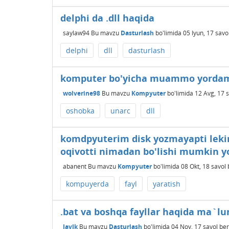
delphi da .dll haqida
saylaw94
Bu mavzu
Dasturlash
bo'limida
05 Iyun, 17
savo
delphi
dll
dasturlash
komputer bo'yicha muammo yordam
wolverine98
Bu mavzu
Kompyuter
bo'limida
12 Avg, 17
s
oshobka
unarc
dll
komdpyuterim disk yozmayapti lekin
oqivotti nimadan bo'lishi mumkin y
abanent
Bu mavzu
Kompyuter
bo'limida
08 Okt, 18
savol 
kompuyerda
fayl
yaratish
.bat va boshqa fayllar haqida ma`lu
JavIk
Bu mavzu
Dasturlash
bo'limida
04 Noy, 17
savol ber