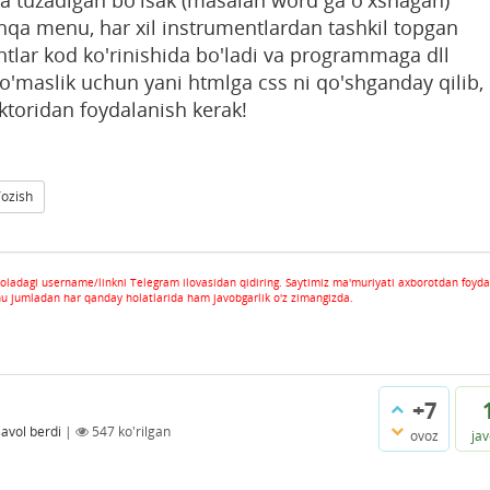
a tuzadigan bo'lsak (masalan word ga o'xshagan)
a menu, har xil instrumentlardan tashkil topgan
tlar kod ko'rinishida bo'ladi va programmaga dll
o'maslik uchun yani htmlga css ni qo'shganday qilib,
ktoridan foydalanish kerak!
Yozish
oladagi username/linkni Telegram ilovasidan qidiring. Saytimiz ma'muriyati axborotdan foyda
hu jumladan har qanday holatlarida ham javobgarlik o'z zimangizda.
+7
savol berdi
|
547
ko'rilgan
ovoz
ja