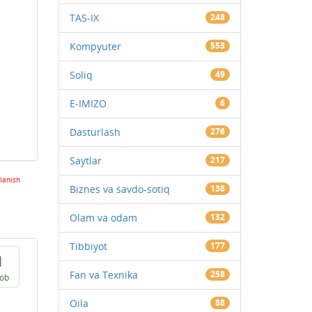
TAS-IX
248
Kompyuter
553
Soliq
49
E-IMIZO
6
Dasturlash
276
Saytlar
217
lanish
Biznes va savdo-sotiq
138
Olam va odam
132
Tibbiyot
177
1
Fan va Texnika
258
vob
Oila
88