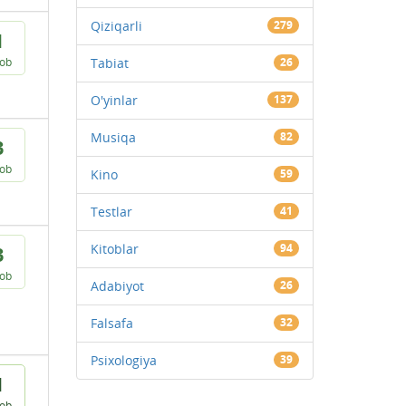
Qiziqarli
279
1
vob
Tabiat
26
O'yinlar
137
Musiqa
82
3
vob
Kino
59
Testlar
41
Kitoblar
94
3
vob
Adabiyot
26
Falsafa
32
Psixologiya
39
1
vob