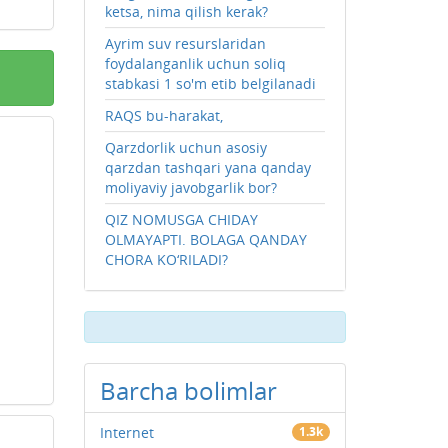
ketsa, nima qilish kerak?
Ayrim suv resurslaridan
foydalanganlik uchun soliq
stabkasi 1 so'm etib belgilanadi
RAQS bu-harakat,
Qarzdorlik uchun asosiy
qarzdan tashqari yana qanday
moliyaviy javobgarlik bor?
QIZ NOMUSGA CHIDAY
OLMAYAPTI. BOLAGA QANDAY
CHORA KO‘RILADI?
Barcha bolimlar
Internet
1.3k