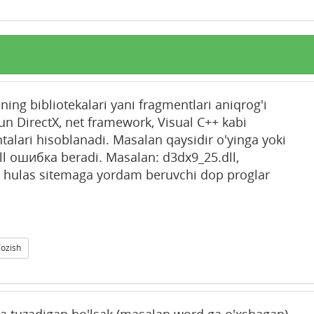
ing bibliotekalari yani fragmentlari aniqrog'i
un DirectX, net framework, Visual C++ kabi
lari hisoblanadi. Masalan qaysidir o'yinga yoki
l ошибка beradi. Masalan: d3dx9_25.dll,
ll. hulas sitemaga yordam beruvchi dop proglar
Yozish