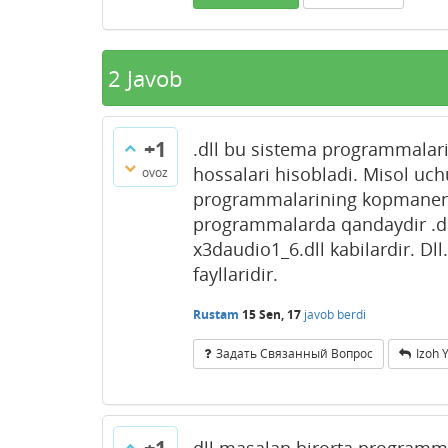
2
Javob
+1
.dll bu sistema programmalarin
hossalari hisobladi. Misol uch
ovoz
programmalarining kopmanenta
programmalarda qandaydir .dl
x3daudio1_6.dll kabilardir. D
fayllaridir.
Rustam
15 Sen, 17
javob berdi
Задать Связанный Вопрос
Izoh 