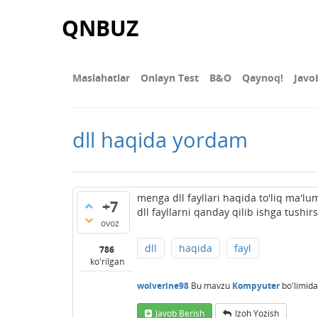
QNBUZ
Maslahatlar
Onlayn Test
В&О
Qaynoq!
Javo
dll haqida yordam
menga dll fayllari haqida to'liq ma'l
+7
dll fayllarni qanday qilib ishga tushirs
ovoz
dll
haqida
fayl
786
ko'rilgan
wolverine98
Bu mavzu
Kompyuter
bo'limida
Javob Berish
Izoh Yozish