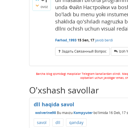
+1
dll masalan birorta programm
unda Файл Настройки va boshq
ovoz
bo'ladi bu menu yoki instumen
shaklida qo'shiladi nagruzka b
dllni ochish uchun visual reda
Farhod_1993
15 Sen, 17
javob berdi
Задать Связанный Вопрос
Izoh 
Barcha blog qismidagi maqolalar Telegram kanallardan olindi. Maq
oqibatlari uchun javobgar emas, s
O'xshash savollar
dll haqida savol
wolverine98
Bu mavzu
Kompyuter
bo'limida
16 Dek, 17
savol
dll
qanday