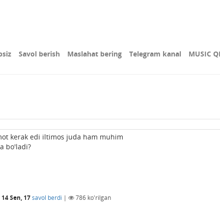
bsiz
Savol berish
Maslahat bering
Telegram kanal
MUSIC Q
umot kerak edi iltimos juda ham muhim
a bo'ladi?
14 Sen, 17
savol berdi
|
786
ko'rilgan