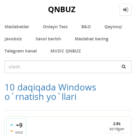
QNBUZ
Maslahatlar
Onlayn Test
В&О
Qaynoq!
Javobsiz
Savol berish
Maslahat bering
Telegram kanal
MUSIC QNBUZ
10 daqiqada Windows
o`rnatish yo`llari
+9
2.5k
ko'rilgan
ovoz