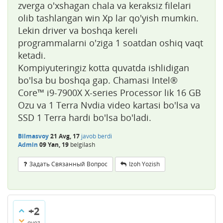
zverga o'xshagan chala va keraksiz filelari
olib tashlangan win Xp lar qo'yish mumkin.
Lekin driver va boshqa kereli
programmalarni o'ziga 1 soatdan oshiq vaqt
ketadi.
Kompiyuteringiz kotta quvatda ishlidigan
bo'lsa bu boshqa gap. Chamasi Intel®
Core™ i9-7900X X-series Processor lik 16 GB
Ozu va 1 Terra Nvdia video kartasi bo'lsa va
SSD 1 Terra hardi bo'lsa bo'ladi.
Bilmasvoy
21 Avg, 17
javob berdi
Admin
09 Yan, 19
belgilash
Задать Связанный Вопрос
Izoh Yozish
+2
ovoz