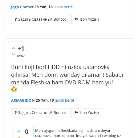
Jogn Cramer
23 Yan, 18
javob berdi
Задать Связанный Вопрос
Izoh Yozish
+1
ovoz
Buni iloji bor! HDD ni uzida ustanovka
qilinsa! Men doim wunday qilaman! Sababi
menda Fleshka ham DVD ROM ham yu!
ARMAGIDON
25 Yan, 18
javob berdi
Задать Связанный Вопрос
Izoh Yozish
0
Men aytganim fleshkadan qilinadi. uni deyarli
ustanovka ham deb bo`lmaydi. yaqinda weblog.uz