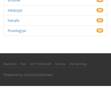
Kitoblar
Adabiyot
26
Falsafa
32
Psixologiya
39
Bog'lanish
FAQ
SAYT QOIDALARI
Sitemap
Sitemap-blog
Powered by
Question2Answer