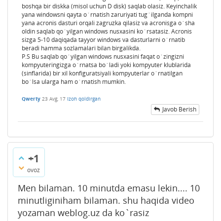
boshqa bir diskka (misol uchun D disk) saqlab olasiz. Keyinchalik
yana windowsni qayta o`rnatish zaruriyati tug`ilganda kompni
yana acronis dasturi orqali zagruzka qilasiz va acronisga o`sha
oldin saqlab qo`yilgan windows nusxasini ko`rsatasiz. Acronis
sizga 5-10 daqiqada tayyor windows va dasturlarni o`rnatib
beradi hamma sozlamalari bilan birgalikda.
P.S Bu saqlab qo`yilgan windows nusxasini faqat o`zingizni
kompyuteringizga o`rnatsa bo`ladi yoki kompyuter klublarida
(sinflarida) bir xil konfiguratsiyali kompyuterlar o`rnatilgan
bo`lsa ularga ham o`rnatish mumkin.
Qwerty
23 Avg, 17
Izoh qoldirgan
Javob Berish
+1
ovoz
Men bilaman. 10 minutda emasu lekin.... 10
minutliginiham bilaman. shu haqida video
yozaman weblog.uz da ko`rasiz