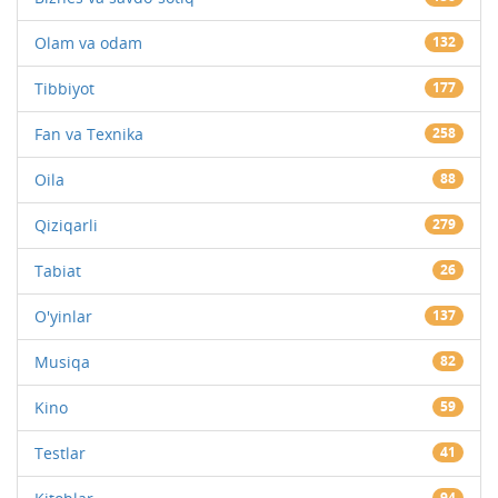
Olam va odam
132
Tibbiyot
177
Fan va Texnika
258
Oila
88
Qiziqarli
279
Tabiat
26
O'yinlar
137
Musiqa
82
Kino
59
Testlar
41
94