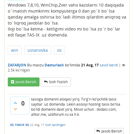
Windows 7,8,10, WinChip,Zver vaho kazolarni 10 daqiqada
o`rnatish mumkinmi kompyuterga 0 dan yo`li bo`lsa
qanday amalga oshirsa bo`ladi iltimos qilardim aniqroq va
to`liqroq javoblar bo`lsa.
Iloji bo`lsa ketma - ketligimi video mi bo`lsa zo`r bo`lar
edi faqat TAS-IX .uz domenda.
win
ustanovka
os
ZAFARJON
Bu mavzu
Dasturlash
bo'limida
21 Avg, 17
savol berdi
|
2.5k
ko'rilgan
Javob Berish
Izoh Yozish
tasixga domenni aloqasi yo'q. To'g'ri ko'pchilik tasix
0
saytlar .uz domenda. Lekin asosiyi hosting tasix bo'lsa
bo'ldi domenni daxli yo'q. Misol uchun : dodasi.com,
alltor.me, uzbforum.ru va h.k.
$$ TIMUR $$
22 Avg, 17
Izoh qoldirgan
Javob Berish