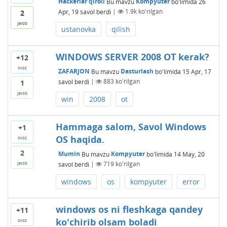
Hackerlar qiroli
Bu mavzu
Kompyuter
bo'limida
26
Apr, 19
savol berdi
|
1.9k
ko'rilgan
2
javob
ustanovka
qilish
WINDOWS SERVER 2008 OT kerak?
+12
ovoz
ZAFARJON
Bu mavzu
Dasturlash
bo'limida
15 Apr, 17
savol berdi
|
883
ko'rilgan
1
javob
win
2008
ot
Hammaga salom, Savol Windows
+1
OS haqida.
ovoz
2
Mumin
Bu mavzu
Kompyuter
bo'limida
14 May, 20
savol berdi
|
719
ko'rilgan
javob
windows
os
kompyuter
error
windows os ni fleshkaga qandey
+11
ko'chirib olsam boladi
ovoz