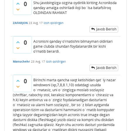
0
Shu javobingizga ozgina oydinlik kiriting Acroniksda
qanday amalga oshiriladi iloji bo`lsa batafsilroq
OLDINDAN RAHMAT
ZAFARJON
23 Avg, 17
Izoh qoldirgan
Javob Berish
0
Acronisni qanday o'rnatishni bilmayman oldinlari
game clubda shundan foydalanardik bir kishi
o'rnatib berardi.
Manuchehr
23 Avg, 17
Izoh qoldirgan
Javob Berish
0
Birinchi marta qancha vaqt ketishidan qat`iy nazar
windowsni (xp,7,8,8.1,10) odatdagi usulda
o`rnatasiz, uni o`zingizga moslab sozlaysiz
(shriftlar, rabochiy stol, keraksiz komponentlarni o`chirasiz va
h.k) keyin antivirus va o`zingiz foydalanadigan dasturlarni
o`rnatasiz va ularni ham sozlaysiz , bir so`z bilan aytganda
operatsion tizim va dasturlarni hammasini o`rnatib kompyuter
ishga tayyor deganingizdan keyin acronis true image degan
dasturni diskka (fleshkaga) yozib olasiz va kompni shu diskdan
(fleshka) zagruzka qilasiz. Keyin shu acronis dasturi yordamida
windows va dasturlar o`rnatilgan diskni nusxasini (bekap)