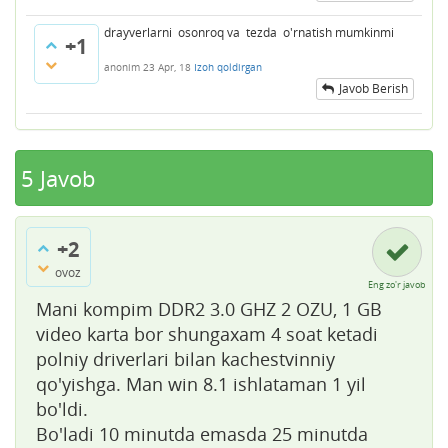
drayverlarni osonroq va tezda o'rnatish mumkinmi
+1
anonim
23 Apr, 18
Izoh qoldirgan
Javob Berish
5
Javob
+2
ovoz
Eng zo'r javob
Mani kompim DDR2 3.0 GHZ 2 OZU, 1 GB
video karta bor shungaxam 4 soat ketadi
polniy driverlari bilan kachestvinniy
qo'yishga. Man win 8.1 ishlataman 1 yil
bo'ldi.
Bo'ladi 10 minutda emasda 25 minutda