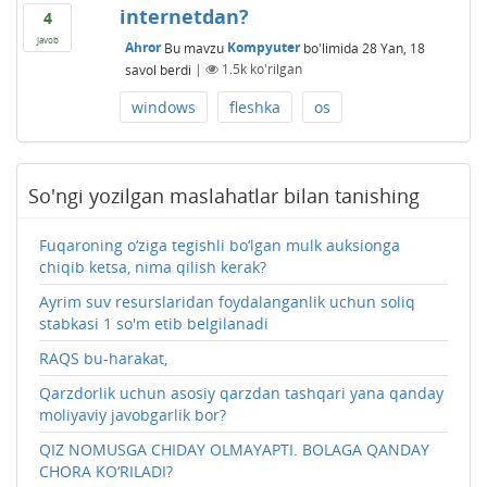
internetdan?
4
javob
Ahror
Bu mavzu
Kompyuter
bo'limida
28 Yan, 18
savol berdi
|
1.5k
ko'rilgan
windows
fleshka
os
So'ngi yozilgan maslahatlar bilan tanishing
Fuqaroning o‘ziga tegishli bo‘lgan mulk auksionga
chiqib ketsa, nima qilish kerak?
Ayrim suv resurslaridan foydalanganlik uchun soliq
stabkasi 1 so'm etib belgilanadi
RAQS bu-harakat,
Qarzdorlik uchun asosiy qarzdan tashqari yana qanday
moliyaviy javobgarlik bor?
QIZ NOMUSGA CHIDAY OLMAYAPTI. BOLAGA QANDAY
CHORA KO‘RILADI?