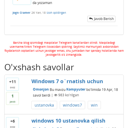
da yozaman
Jogn Cramer
26 Yan, 18
Izoh qoldirgan
Javob Berish
Barcha blog qismidagi maqolalar Telegram kanallardan olindi. Maqoladagi
username/linkni Telegram ilovasidan qidiring. Saytimiz ma'muriyati axborotdan
foydalanish oqibatlari uchun javobgar emas, shu jumladan har qanday holatlarida ham
javobgarlik o'z zimangizda.
O'xshash savollar
Windows 7 o`rnatish uchun
+11
ovoz
Omonjon
Bu mavzu
Kompyuter
bo'limida
19 Apr, 18
savol berdi
|
983
ko'rilgan
1
javob
ustanovka
windows7
win
windows 10 ustanovka qilish
+6
ovoz