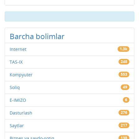
Barcha bolimlar
Internet
1.3k
TAS-IX
248
Kompyuter
553
Soliq
49
E-IMIZO
6
Dasturlash
276
Saytlar
217
Biznes va savdo-sotiq
138