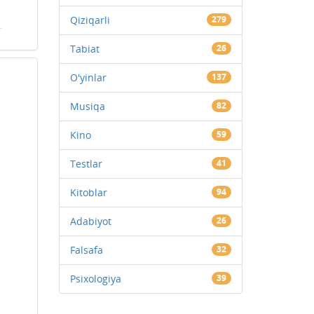
Qiziqarli
279
Tabiat
26
O'yinlar
137
Musiqa
82
Kino
59
Testlar
41
Kitoblar
94
Adabiyot
26
Falsafa
32
Psixologiya
39