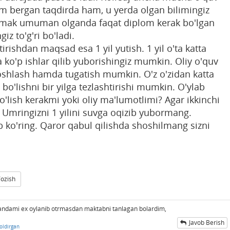
im bergan taqdirda ham, u yerda olgan bilimingiz
emak umuman olganda faqat diplom kerak bo'lgan
iz to'g'ri bo'ladi.
ishdan maqsad esa 1 yil yutish. 1 yil o'ta katta
o'p ishlar qilib yuborishingiz mumkin. Oliy o'quv
 boshlash hamda tugatish mumkin. O'z o'zidan katta
bo'lishni bir yilga tezlashtirishi mumkin. O'ylab
bo'lish kerakmi yoki oliy ma'lumotlimi? Agar ikkinchi
. Umringizni 1 yilini suvga oqizib yubormang.
 ko'ring. Qaror qabul qilishda shoshilmang sizni
Yozish
ndami ex oylanib otrmasdan maktabni tanlagan bolardim,
Javob Berish
oldirgan