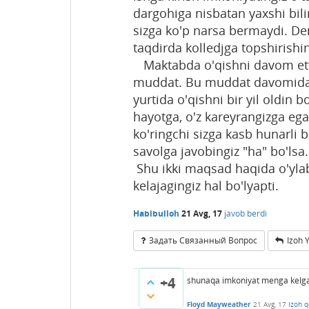
dargohiga nisbatan yaxshi bil
sizga ko'p narsa bermaydi. D
taqdirda kolledjga topshirishing
Maktabda o'qishni davom ettir
muddat. Bu muddat davomida k
yurtida o'qishni bir yil oldin
hayotga, o'z kareyrangizga ega 
ko'ringchi sizga kasb hunarli 
savolga javobingiz "ha" bo'lsa
Shu ikki maqsad haqida o'ylab
kelajagingiz hal bo'lyapti.
Habibulloh
21 Avg, 17
javob berdi
Задать Связанный Вопрос
Izoh 
+4
shunaqa imkoniyat menga kelga
Floyd Mayweather
21 Avg, 17
Izoh q