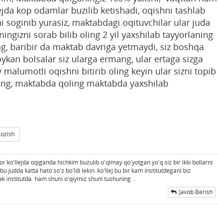
ejda kop odamlar buzilib ketishadi, oqishni tashlab
i soginib yurasiz, maktabdagi oqituvchilar ular juda
ingizni sorab bilib oling 2 yil yaxshilab tayyorlaning
g, baribir da maktab davriga yetmaydi, siz boshqa
oykan bolsalar siz ularga ermang, ular ertaga sizga
 malumotli oqishni bitirib oling keyin ular sizni topib
ylang, maktabda qoling maktabda yaxshilab
Yozish
or ko'llejda oqiganda hichkim buzulib o'qimay qo'yotgan yo'q siz bir ikki bollarni
 bu judda katta hato so'z bo'ldi lekin..ko'llej bu bir kam institutdegani biz
ak institutda ham shuni o'qiymiz shuni tushuning ..
Javob Berish