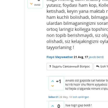
yutasiz, foydasi ham kop, Koll
ovoz
ketishadi, keyin yana maktab n
ham kuchli bolishadi, bilmagan
ulardan bilmaganingizni soran
ortoq laringiz kollejga topshir
non topib berishmaydi, siz oliy
olishadi, siz kelajakingizni o
tayyorlaning !
Floyd Mayweather
21 Avg, 17
javob berdi
Задать Связанный Вопрос
Izoh 
+1
avvalo sizi gapizda sal hatolar b
ko'rib hozir shu fikirni aytyabsiz
ko'llejda o'qiganda nimani o'qis
bobur21
29 May, 18
Izoh qoldirgan
0
Xaa togri gap boldi !