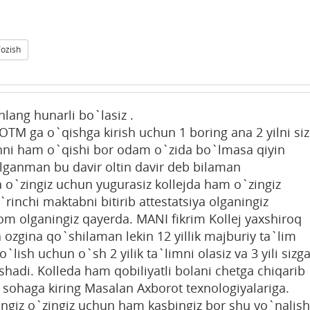
Yozish
nlang hunarli bo`lasiz .
OTM ga o`qishga kirish uchun 1 boring ana 2 yilni siz
hni ham o`qishi bor odam o`zida bo`lmasa qiyin
ganman bu davir oltin davir deb bilaman
 o`zingiz uchun yugurasiz kollejda ham o`zingiz
rinchi maktabni bitirib attestatsiya olganingiz
lom olganingiz qayerda. MANI fikrim Kollej yaxshiroq
 ozgina qo`shilaman lekin 12 yillik majburiy ta`lim
lish uchun o`sh 2 yilik ta`limni olasiz va 3 yili sizg
ishadi. Kolleda ham qobiliyatli bolani chetga chiqarib
 sohaga kiring Masalan Axborot texnologiyalariga.
giz o`zingiz uchun ham kasbingiz bor shu yo`nalish