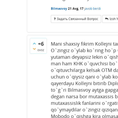
Bilmasvoy
21 Avg, 17
javob berdi
Задать Связанный Вопрос
Izoh 
+6
Mani shaxsiy fikrim Kollejni ta
O`zingiz o`ylab ko`ring ho`p 
ovoz
yutaman deyapsiz lekin o`qis
man ham KHK o`quvchisi bo`l
o`qituvchilarga kelsak OTM da
uchun o`qiysiz qani o`ylab ko`
qayerdayu Kollejni bitirib Dip
to`g`ri Bilmasvoy aytga gapga
degan narsa bor mutaxassis bo`
mutaxassislik fanlarini o`rgat
qo`ymaydilar o`zingiz qiziqan
Mobodo o`qishga kira olmasan