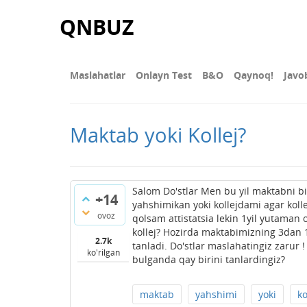
QNBUZ
Maslahatlar
Onlayn Test
В&О
Qaynoq!
Javo
Maktab yoki Kollej?
Salom Do'stlar Men bu yil maktabni bi
+14
yahshimikan yoki kollejdami agar ko
ovoz
qolsam attistatsia lekin 1yil yutaman
kollej? Hozirda maktabimizning 3dan 1
2.7k
tanladi. Do'stlar maslahatingiz zarur
ko'rilgan
bulganda qay birini tanlardingiz?
maktab
yahshimi
yoki
ko