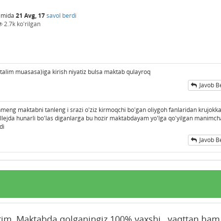
imida
21 Avg, 17
savol berdi
2.7k
ko'rilgan
 talim muasasa)iga kirish niyatiz bulsa maktab qulayroq
Javob B
nmeng maktabni tanleng i srazi o'ziz kirmoqchi bo'gan oliygoh fanlaridan krujokk
llejda hunarli bo'las diganlarga bu hozir maktabdayam yo'lga qo'yilgan manimch
adi
Javob B
krim, Maktabda qolganingiz 100% yaxshi, vaqttan ham