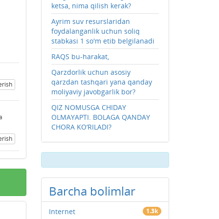
ketsa, nima qilish kerak?
Ayrim suv resurslaridan
foydalanganlik uchun soliq
stabkasi 1 so'm etib belgilanadi
RAQS bu-harakat,
Qarzdorlik uchun asosiy
qarzdan tashqari yana qanday
erish
moliyaviy javobgarlik bor?
QIZ NOMUSGA CHIDAY
a
OLMAYAPTI. BOLAGA QANDAY
a
CHORA KO‘RILADI?
erish
Barcha bolimlar
Internet
1.3k