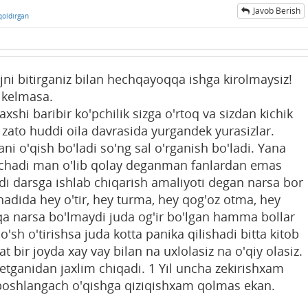
Javob Berish
qoldirgan
jni bitirganiz bilan hechqayoqqa ishga kirolmaysiz!
z kelmasa.
shi baribir ko'pchilik sizga o'rtoq va sizdan kichik
i zato huddi oila davrasida yurgandek yurasizlar.
i o'qish bo'ladi so'ng sal o'rganish bo'ladi. Yana
 kechadi man o'lib qolay deganman fanlardan emas
i darsga ishlab chiqarish amaliyoti degan narsa bor
adida hey o'tir, hey turma, hey qog'oz otma, hey
 narsa bo'lmaydi juda og'ir bo'lgan hamma bollar
sh o'tirishsa juda kotta panika qilishadi bitta kitob
t bir joyda xay vay bilan na uxlolasiz na o'qiy olasiz.
tganidan jaxlim chiqadi. 1 Yil uncha zekirishxam
 boshlangach o'qishga qiziqishxam qolmas ekan.