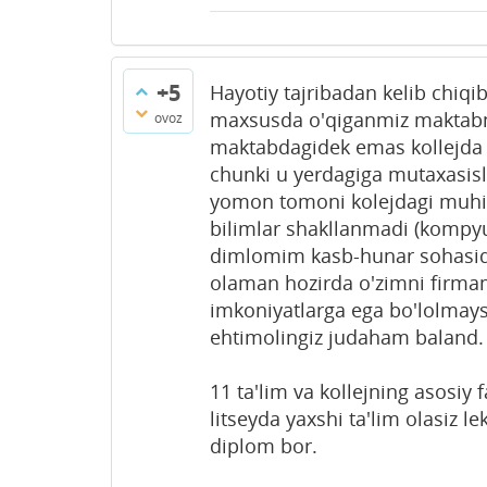
+5
Hayotiy tajribadan kelib chiqib 
maxsusda o'qiganmiz maktabni b
ovoz
maktabdagidek emas kollejda 
chunki u yerdagiga mutaxasisl
yomon tomoni kolejdagi muhi
bilimlar shakllanmadi (kompyu
dimlomim kasb-hunar sohasi
olaman hozirda o'zimni firma
imkoniyatlarga ega bo'lolmay
ehtimolingiz judaham baland.
11 ta'lim va kollejning asosiy 
litseyda yaxshi ta'lim olasiz l
diplom bor.