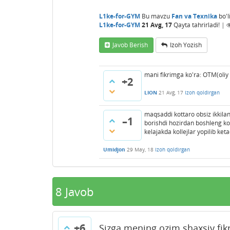
L1ke-for-GYM
Bu mavzu
Fan va Texnika
bo'l
L1ke-for-GYM
21 Avg, 17
Qayta tahrirladi!
|
Javob Berish
Izoh Yozish
mani fikrimga ko'ra: OTM(oliy
+2
LION
21 Avg, 17
Izoh qoldirgan
maqsaddi kottaro obsiz ikkila
–1
borishdi hozirdan boshleng ko
kelajakda kollejlar yopilib ket
Umidjon
29 May, 18
Izoh qoldirgan
8
Javob
+6
Sizga mening ozim shaxsiy fi