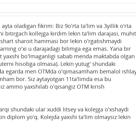
ayta oladigan fikrim: Biz 9o'rta ta'lim va 3yillik o'rta
itirgach kollejga kirdim lekin ta'lim darajasi, muhit
shart sharoit hammasi bor lekin o'rgatishmaydi
arning o'xi u darajadagi bilimga ega emas. Yana bir
t yaxshi bo'lmaganligi sabab menda maktabda olgan
terni hisobga olmasa). Lekin yutug' shundaki
da egarda men OTMda o'qimasamham bemalol ishla
mham bor. Siz aytayotgan 11ta'limda esa bu
siz ammo yaxshilab o'qisangiz OTM kirish
farqi shundaki ular xuddi litsey va kolejga o'xshaydi
ekin diplom yo'q. Kolejda yaxshi ta'lim olmaysiz lekin