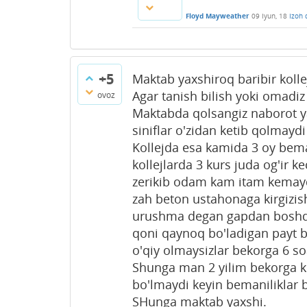
Floyd Mayweather
09 Iyun, 18
Izoh 
+5
Maktab yaxshiroq baribir kolle
Agar tanish bilish yoki omadi
ovoz
Maktabda qolsangiz naborot yax
siniflar o'zidan ketib qolmayd
Kollejda esa kamida 3 oy beman
kollejlarda 3 kurs juda og'ir
zerikib odam kam itam kemayd
zah beton ustahonaga kirgizish
urushma degan gapdan boshqa
qoni qaynoq bo'ladigan payt bo'
o'qiy olmaysizlar bekorga 6 soa
Shunga man 2 yilim bekorga ke
bo'lmaydi keyin bemaniliklar
SHunga maktab yaxshi.