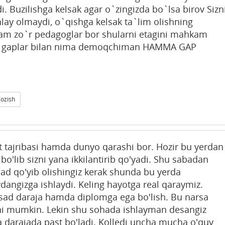
i. Buzilishga kelsak agar o`zingizda bo`lsa birov Sizn
ay olmaydi, o`qishga kelsak ta`lim olishning
ham zo`r pedagoglar bor shularni etagini mahkam
Bu gaplar bilan nima demoqchiman HAMMA GAP
Yozish
 tajribasi hamda dunyo qarashi bor. Hozir bu yerdan
l bo'lib sizni yana ikkilantirib qo'yadi. Shu sabadan
sad qo'yib olishingiz kerak shunda bu yerda
dangizga ishlaydi. Keling hayotga real qaraymiz.
ad daraja hamda diplomga ega bo'lish. Bu narsa
ishi mumkin. Lekin shu sohada ishlayman desangiz
ta darajada past bo'ladi. Kolledj uncha mucha o'quv