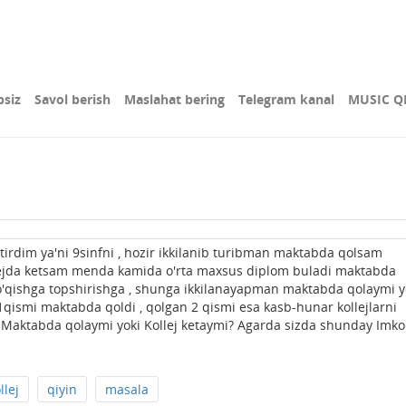
bsiz
Savol berish
Maslahat bering
Telegram kanal
MUSIC Q
tirdim ya'ni 9sinfni , hozir ikkilanib turibman maktabda qolsam
llejda ketsam menda kamida o'rta maxsus diplom buladi maktabda
 o'qishga topshirishga , shunga ikkilanayapman maktabda qolaymi y
qismi maktabda qoldi , qolgan 2 qismi esa kasb-hunar kollejlarni
 ! Maktabda qolaymi yoki Kollej ketaymi? Agarda sizda shunday Imko
llej
qiyin
masala