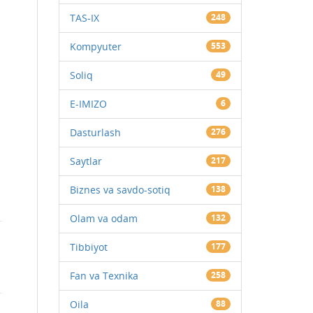
TAS-IX
248
Kompyuter
553
Soliq
49
E-IMIZO
6
Dasturlash
276
Saytlar
217
Biznes va savdo-sotiq
138
Olam va odam
132
Tibbiyot
177
Fan va Texnika
258
Oila
88