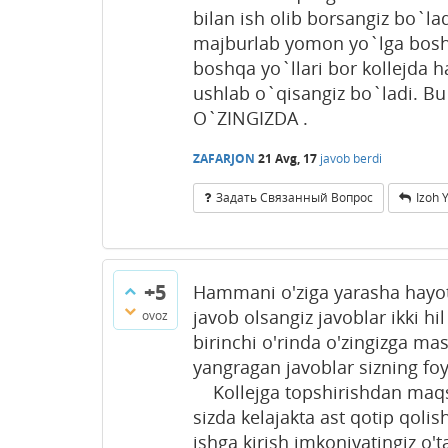
bilan ish olib borsangiz bo`lad
majburlab yomon yo`lga boshl
boshqa yo`llari bor kollejda 
ushlab o`qisangiz bo`ladi. 
O`ZINGIZDA .
ZAFARJON
21 Avg, 17
javob berdi
Задать Связанный Вопрос
Izoh 
+5
Hammani o'ziga yarasha hayot
javob olsangiz javoblar ikki hi
ovoz
birinchi o'rinda o'zingizga ma
yangragan javoblar sizning foy
Kollejga topshirishdan maqs
sizda kelajakta ast qotip qol
ishga kirish imkoniyatingiz o'