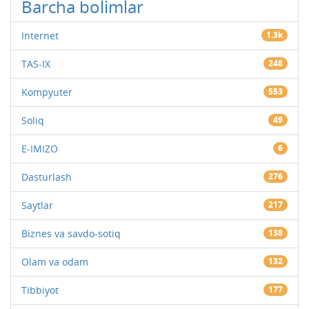
Barcha bolimlar
Internet
1.3k
TAS-IX
248
Kompyuter
553
Soliq
49
E-IMIZO
6
Dasturlash
276
Saytlar
217
Biznes va savdo-sotiq
138
Olam va odam
132
Tibbiyot
177