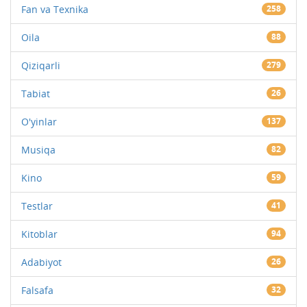
Fan va Texnika
258
Oila
88
Qiziqarli
279
Tabiat
26
O'yinlar
137
Musiqa
82
Kino
59
Testlar
41
Kitoblar
94
Adabiyot
26
Falsafa
32