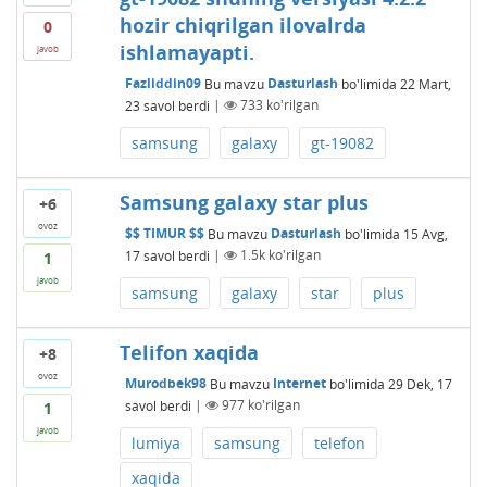
hozir chiqrilgan ilovalrda
0
ishlamayapti.
javob
Fazliddin09
Bu mavzu
Dasturlash
bo'limida
22 Mart,
23
savol berdi
|
733
ko'rilgan
samsung
galaxy
gt-19082
Samsung galaxy star plus
+6
ovoz
$$ TIMUR $$
Bu mavzu
Dasturlash
bo'limida
15 Avg,
17
savol berdi
|
1.5k
ko'rilgan
1
javob
samsung
galaxy
star
plus
Telifon xaqida
+8
ovoz
Murodbek98
Bu mavzu
Internet
bo'limida
29 Dek, 17
savol berdi
|
977
ko'rilgan
1
javob
lumiya
samsung
telefon
xaqida