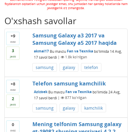
foydalanish oqibatlari uchun javobgar emas, shu jumladan har qanday holatlarida ham
javobgarlik o'z zimangizda.
O'xshash savollar
Samsung Galaxy a3 2017 va
+9
Samsung Galaxy a5 2017 haqida
ovoz
3
akmal17
Bu mavzu
Fan va Texnika
bo'limida
14 Avg,
17
savol berdi
|
1.8k
ko'rilgan
javob
samsung
galaxy
telefon
Telefon samsung kamchilik
+8
ovoz
Azizbek
Bu mavzu
Fan va Texnika
bo'limida
24 Avg,
17
savol berdi
|
877
ko'rilgan
2
javob
samsung
galaxy
kamchilik
Mening telfonim Samsung galaxy
0
gt-19082 shuning versiyasi 4.2.2
ovoz