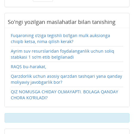
So'ngi yozilgan maslahatlar bilan tanishing
Fuqaroning o‘ziga tegishli bo‘lgan mulk auksionga
chiqib ketsa, nima qilish kerak?
Ayrim suv resurslaridan foydalanganlik uchun soliq
stabkasi 1 so'm etib belgilanadi
RAQS bu-harakat,
Qarzdorlik uchun asosiy qarzdan tashqari yana qanday
moliyaviy javobgarlik bor?
QIZ NOMUSGA CHIDAY OLMAYAPTI. BOLAGA QANDAY
CHORA KO‘RILADI?