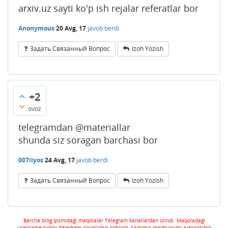
arxiv.uz sayti ko'p ish rejalar referatlar bor
Anonymous
20 Avg, 17
javob berdi
Задать Связанный Вопрос
Izoh Yozish
+2
ovoz
telegramdan @materiallar
shunda siz soragan barchasi bor
007ilyos
24 Avg, 17
javob berdi
Задать Связанный Вопрос
Izoh Yozish
Barcha blog qismidagi maqolalar Telegram kanallardan olindi. Maqoladagi
username/linkni Telegram ilovasidan qidiring. Saytimiz ma'muriyati axborotdan