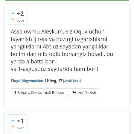
+2
ovoz
Assalowmu Aleykum, Siz Oquv uchun
tayanish ij reja va hozirgi ozgarishlarni
yangiliklarni Abt.uz saytidan yangiliklar
bolimidan olib oqib borsangiz boladi, bu
yerda albatta bor !
va 1-avgust.uz saytlarida ham bor !
Floyd Mayweather
19 Avg, 17
javob berdi
Задать Связанный Вопрос
Izoh Yozish
+1
ovoz