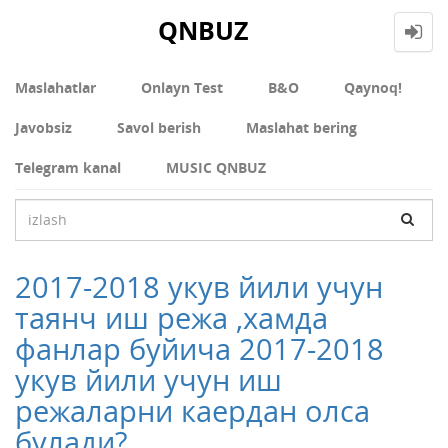
QNBUZ
Maslahatlar
Onlayn Test
В&О
Qaynoq!
Javobsiz
Savol berish
Maslahat bering
Telegram kanal
MUSIC QNBUZ
2017-2018 укув йили учун
таянч иш режа ,хамда
фанлар буйича 2017-2018
укув йили учун иш
режаларни каердан олса
булади?