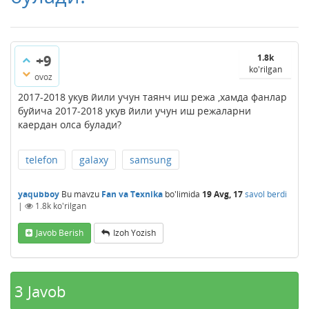
+9
1.8k
ko'rilgan
ovoz
2017-2018 укув йили учун таянч иш режа ,хамда фанлар
буйича 2017-2018 укув йили учун иш режаларни
каердан олса булади?
telefon
galaxy
samsung
yaqubboy
Bu mavzu
Fan va Texnika
bo'limida
19 Avg, 17
savol berdi
|
1.8k
ko'rilgan
Javob Berish
Izoh Yozish
3
Javob