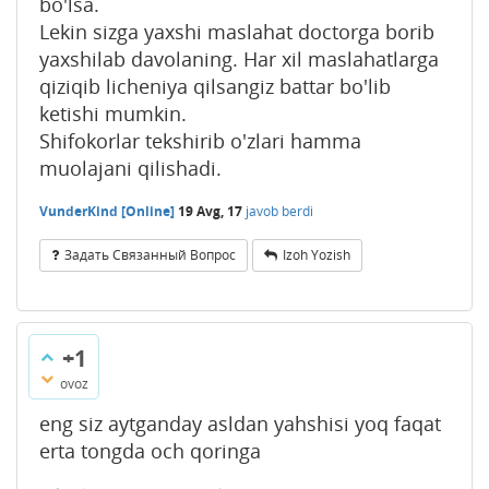
bo'lsa.
Lekin sizga yaxshi maslahat doctorga borib
yaxshilab davolaning. Har xil maslahatlarga
qiziqib licheniya qilsangiz battar bo'lib
ketishi mumkin.
Shifokorlar tekshirib o'zlari hamma
muolajani qilishadi.
VunderKind [Online]
19 Avg, 17
javob berdi
Задать Связанный Вопрос
Izoh Yozish
+1
ovoz
eng siz aytganday asldan yahshisi yoq faqat
erta tongda och qoringa