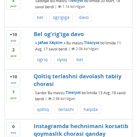
Sadoqat
Bu mavzu
Tibbiyot
bo'limida
20 Mart, 18
savol berdi
|
1.1k
ko'rilgan
javob
bel
ogrigiga
davo
Bel og'rig'iga davo
+10
ovoz
ะ Jáñøb Xêçkím ะ
Bu mavzu
Tibbiyot
bo'limida
11
Avg, 17
savol berdi
|
2.0k
ko'rilgan
2
javob
ogriq
oyoq
bel
Qoltiq terlashni davolash tabiiy
+10
chorasi
ovoz
1
Sardor
Bu mavzu
Tibbiyot
bo'limida
13 Avg, 18
savol
berdi
|
2.9k
ko'rilgan
javob
qoltiq
terlashi
haqida
Instagramda hechnimani korsatib
0
qoymaslik chorasi qanday
ovoz