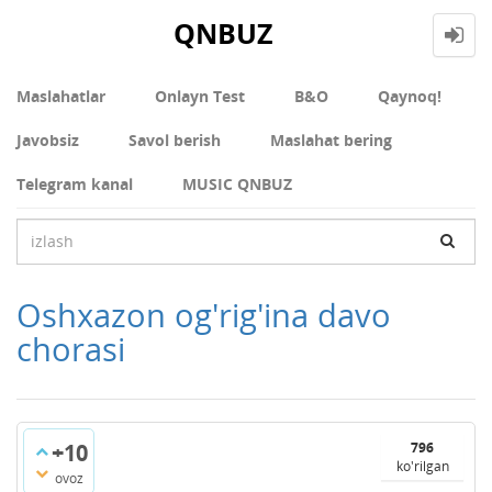
QNBUZ
Maslahatlar
Onlayn Test
В&О
Qaynoq!
Javobsiz
Savol berish
Maslahat bering
Telegram kanal
MUSIC QNBUZ
Oshxazon og'rig'ina davo
chorasi
+10
796
ko'rilgan
ovoz