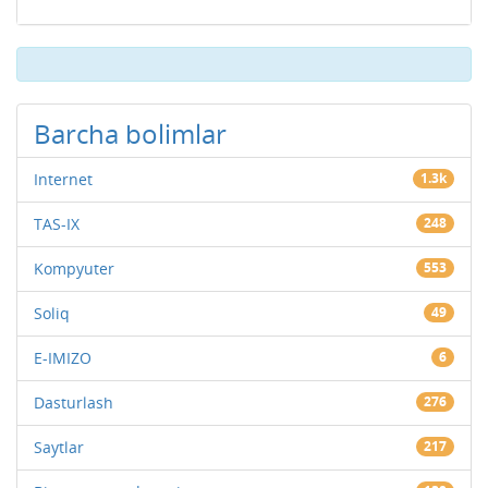
Barcha bolimlar
Internet
1.3k
TAS-IX
248
Kompyuter
553
Soliq
49
E-IMIZO
6
Dasturlash
276
Saytlar
217