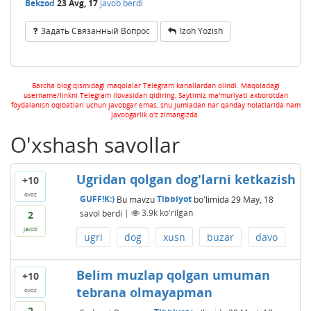
Bekzod
23 Avg, 17
javob berdi
Задать Связанный Вопрос
Izoh Yozish
Barcha blog qismidagi maqolalar Telegram kanallardan olindi. Maqoladagi
username/linkni Telegram ilovasidan qidiring. Saytimiz ma'muriyati axborotdan
foydalanish oqibatlari uchun javobgar emas, shu jumladan har qanday holatlarida ham
javobgarlik o'z zimangizda.
O'xshash savollar
Ugridan qolgan dog'larni ketkazish
+10
ovoz
GUFF!K:)
Bu mavzu
Tibbiyot
bo'limida
29 May, 18
savol berdi
|
3.9k
ko'rilgan
2
javob
ugri
dog
xusn
buzar
davo
Belim muzlap qolgan umuman
+10
tebrana olmayapman
ovoz
2