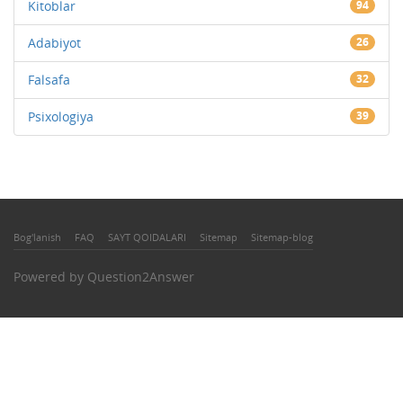
Kitoblar
94
Adabiyot
26
Falsafa
32
Psixologiya
39
Bog'lanish
FAQ
SAYT QOIDALARI
Sitemap
Sitemap-blog
Powered by
Question2Answer