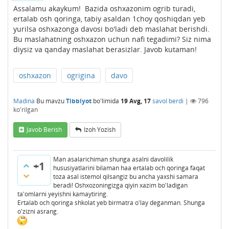
Assalamu akaykum! Bazida oshxazonim ogrib turadi,
ertalab osh qoringa, tabiy asaldan 1choy qoshiqdan yeb
yurilsa oshxazonga davosi bo'ladi deb maslahat berishdi.
Bu maslahatning oshxazon uchun nafi tegadimi? Siz nima
diysiz va qanday maslahat berasizlar. Javob kutaman!
oshxazon
ogrigina
davo
Madina
Bu mavzu
Tibbiyot
bo'limida
19 Avg, 17
savol berdi
|
796
ko'rilgan
Javob Berish
Izoh Yozish
Man asalarichiman shunga asalni davolilik
+1
hususiyatlarini bilaman haa ertalab och qoringa faqat
toza asal istemol qilsangiz bu ancha yaxshi samara
beradi! Oshxozoningizga qiyin xazim bo'ladigan
ta'omlarni yeyishni kamaytiring.
Ertalab och qoringa shkolat yeb birmatra o'lay deganman. Shunga
o'zizni asrang.