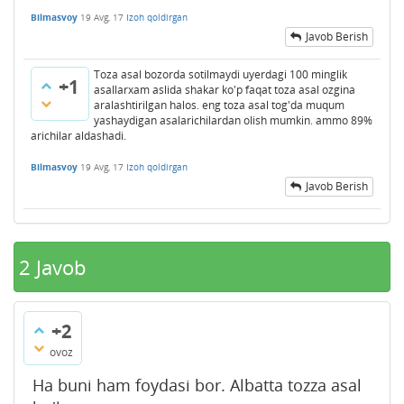
Bilmasvoy
19 Avg, 17
Izoh qoldirgan
Javob Berish
Toza asal bozorda sotilmaydi uyerdagi 100 minglik
+1
asallarxam aslida shakar ko'p faqat toza asal ozgina
aralashtirilgan halos. eng toza asal tog'da muqum
yashaydigan asalarichilardan olish mumkin. ammo 89%
arichilar aldashadi.
Bilmasvoy
19 Avg, 17
Izoh qoldirgan
Javob Berish
2
Javob
+2
ovoz
Ha buni ham foydasi bor. Albatta tozza asal