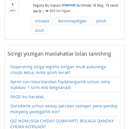
1
Nigora
Bu mavzu
Internet
bo'limida
16 Noy, 19
savol
berdi
|
805
ko'rilgan
javob
instada
korinmaydigan
qilish
usuli
So'ngi yozilgan maslahatlar bilan tanishing
Fuqaroning o‘ziga tegishli bo‘lgan mulk auksionga
chiqib ketsa, nima qilish kerak?
Ayrim suv resurslaridan foydalanganlik uchun soliq
stabkasi 1 so'm etib belgilanadi
RAQS bu-harakat,
Qarzdorlik uchun asosiy qarzdan tashqari yana qanday
moliyaviy javobgarlik bor?
QIZ NOMUSGA CHIDAY OLMAYAPTI. BOLAGA QANDAY
CHORA KO‘RILADI?