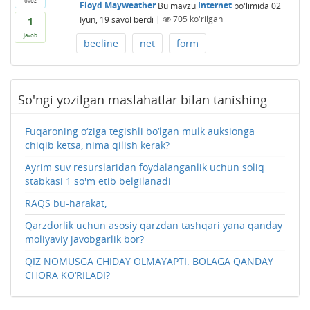
ovoz
Floyd Mayweather
Bu mavzu
Internet
bo'limida
02
Iyun, 19
savol berdi
|
705
ko'rilgan
1
javob
beeline
net
form
So'ngi yozilgan maslahatlar bilan tanishing
Fuqaroning o‘ziga tegishli bo‘lgan mulk auksionga
chiqib ketsa, nima qilish kerak?
Ayrim suv resurslaridan foydalanganlik uchun soliq
stabkasi 1 so'm etib belgilanadi
RAQS bu-harakat,
Qarzdorlik uchun asosiy qarzdan tashqari yana qanday
moliyaviy javobgarlik bor?
QIZ NOMUSGA CHIDAY OLMAYAPTI. BOLAGA QANDAY
CHORA KO‘RILADI?