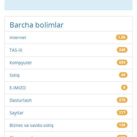
Barcha bolimlar
Internet
1.3k
TAS-IX
248
Kompyuter
553
Soliq
49
E-IMIZO
6
Dasturlash
276
Saytlar
217
Biznes va savdo-sotiq
138