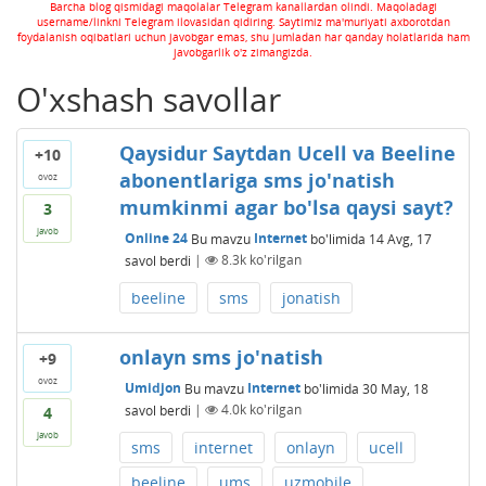
Barcha blog qismidagi maqolalar Telegram kanallardan olindi. Maqoladagi
username/linkni Telegram ilovasidan qidiring. Saytimiz ma'muriyati axborotdan
foydalanish oqibatlari uchun javobgar emas, shu jumladan har qanday holatlarida ham
javobgarlik o'z zimangizda.
O'xshash savollar
Qaysidur Saytdan Ucell va Beeline
+10
abonentlariga sms jo'natish
ovoz
mumkinmi agar bo'lsa qaysi sayt?
3
javob
Online 24
Bu mavzu
Internet
bo'limida
14 Avg, 17
savol berdi
|
8.3k
ko'rilgan
beeline
sms
jonatish
onlayn sms jo'natish
+9
ovoz
Umidjon
Bu mavzu
Internet
bo'limida
30 May, 18
savol berdi
|
4.0k
ko'rilgan
4
javob
sms
internet
onlayn
ucell
beeline
ums
uzmobile