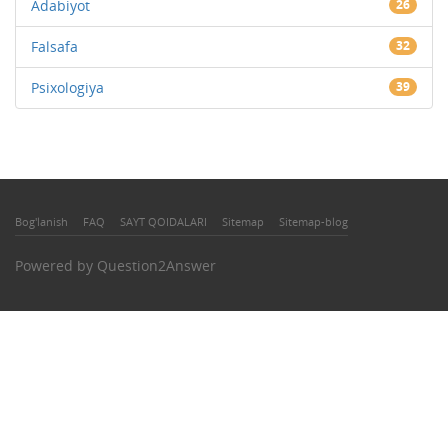
Adabiyot
26
Falsafa
32
Psixologiya
39
Bog'lanish
FAQ
SAYT QOIDALARI
Sitemap
Sitemap-blog
Powered by
Question2Answer