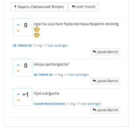
Задать Связанный Вопрос
Izoh Yozish
0
Agar bu usul ham foyda bermasa Raqamni otvoring.
$$ TIMUR $$
17 Avg, 17
Izoh qoldirgan
Javob Berish
0
Aksiya qachongacha?
$$ TIMUR $$
17 Avg, 17
Izoh qoldirgan
Javob Berish
+1
Oydi oxirigacha
VunderKind [Online]
17 Avg, 17
Izoh qoldirgan
Javob Berish