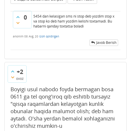
0
5454 dan kelasigan sms ni stop deb yozdim stop x
va stop ko deb ham yozdim kelishi toxtamadi. Bu
habarni qanday toxtatsa boladi
anonim
08 Avg, 20
Izoh qoldirgan
Javob Berish
+2
ovoz
Boyigi usul nabodo foyda bermagan bosa
0611 ga tel qong'iroq qib eshitib tursayiz
"qisqa raqamlardan kelayotgan kunlik
obunalar haqida malumot olish; deb ham
aytadi. O'sha yerdan bemalol xohlaganizni
o'chirishiz mumkin-u