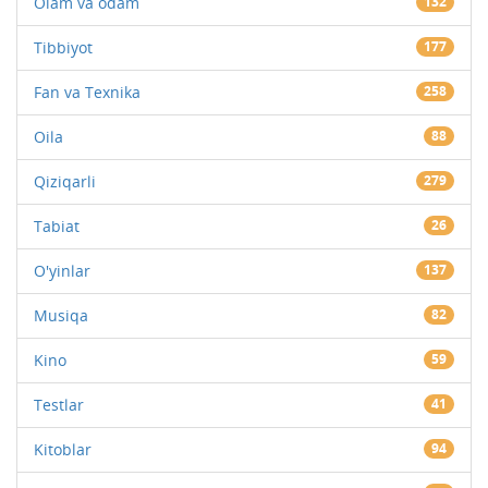
Olam va odam
132
Tibbiyot
177
Fan va Texnika
258
Oila
88
Qiziqarli
279
Tabiat
26
O'yinlar
137
Musiqa
82
Kino
59
Testlar
41
Kitoblar
94