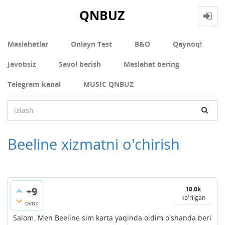
QNBUZ
Maslahatlar
Onlayn Test
В&О
Qaynoq!
Javobsiz
Savol berish
Maslahat bering
Telegram kanal
MUSIC QNBUZ
Beeline xizmatni o'chirish
+9
10.0k
ko'rilgan
ovoz
Salom. Men Beeline sim karta yaqinda oldim o'shanda beri