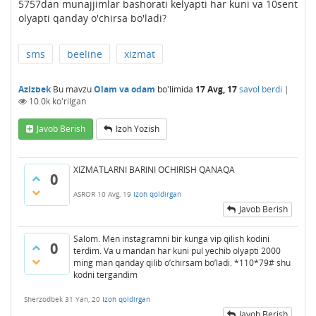
5757dan munajjimlar bashorati kelyapti har kuni va 10sent
olyapti qanday o'chirsa bo'ladi?
sms
beeline
xizmat
Azizbek
Bu mavzu
Olam va odam
bo'limida
17 Avg, 17
savol berdi
|
10.0k
ko'rilgan
Javob Berish
Izoh Yozish
XIZMATLARNI BARINI OCHIRISH QANAQA
0
ASROR
10 Avg, 19
Izoh qoldirgan
Javob Berish
Salom. Men instagramni bir kunga vip qilish kodini
0
terdim. Va u mandan har kuni pul yechib olyapti 2000
ming man qanday qilib o’chirsam bo’ladi. *110*79# shu
kodni tergandim
Sherzodbek
31 Yan, 20
Izoh qoldirgan
Javob Berish