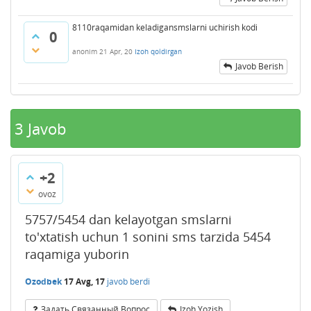
8110raqamidan keladigansmslarni uchirish kodi
0
anonim
21 Apr, 20
Izoh qoldirgan
Javob Berish
3
Javob
+2
ovoz
5757/5454 dan kelayotgan smslarni
to'xtatish uchun 1 sonini sms tarzida 5454
raqamiga yuborin
Ozodbek
17 Avg, 17
javob berdi
Задать Связанный Вопрос
Izoh Yozish