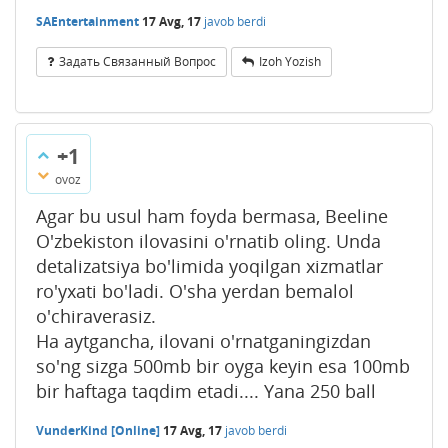
SAEntertainment
17 Avg, 17
javob berdi
Задать Связанный Вопрос
Izoh Yozish
+1
ovoz
Agar bu usul ham foyda bermasa, Beeline
O'zbekiston ilovasini o'rnatib oling. Unda
detalizatsiya bo'limida yoqilgan xizmatlar
ro'yxati bo'ladi. O'sha yerdan bemalol
o'chiraverasiz.
Ha aytgancha, ilovani o'rnatganingizdan
so'ng sizga 500mb bir oyga keyin esa 100mb
bir haftaga taqdim etadi.... Yana 250 ball
VunderKind [Online]
17 Avg, 17
javob berdi