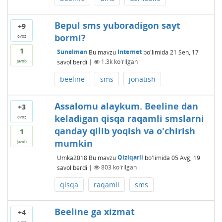
Bepul sms yuboradigon sayt
+9
bormi?
ovoz
1
Sunelman
Bu mavzu
Internet
bo'limida
21 Sen, 17
savol berdi
|
1.3k
ko'rilgan
javob
beeline
sms
jonatish
Assalomu alaykum. Beeline dan
+3
keladigan qisqa raqamli smslarni
ovoz
qanday qilib yoqish va o'chirish
1
mumkin
javob
Umka2018
Bu mavzu
Qiziqarli
bo'limida
05 Avg, 19
savol berdi
|
803
ko'rilgan
qisqa
raqamli
sms
Beeline ga xizmat
+4