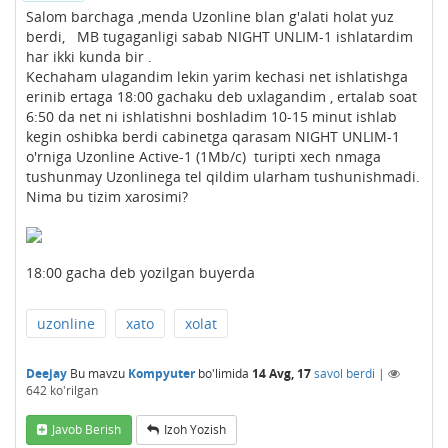
Salom barchaga ,menda Uzonline blan g'alati holat yuz
berdi, MB tugaganligi sabab NIGHT UNLIM-1 ishlatardim
har ikki kunda bir .
Kechaham ulagandim lekin yarim kechasi net ishlatishga
erinib ertaga 18:00 gachaku deb uxlagandim , ertalab soat
6:50 da net ni ishlatishni boshladim 10-15 minut ishlab
kegin oshibka berdi cabinetga qarasam NIGHT UNLIM-1
o'rniga Uzonline Active-1 (1Mb/c) turipti xech nmaga
tushunmay Uzonlinega tel qildim ularham tushunishmadi.
Nima bu tizim xarosimi?
18:00 gacha deb yozilgan buyerda
uzonline
xato
xolat
Deejay
Bu mavzu
Kompyuter
bo'limida
14 Avg, 17
savol berdi
|
642
ko'rilgan
Javob Berish
Izoh Yozish