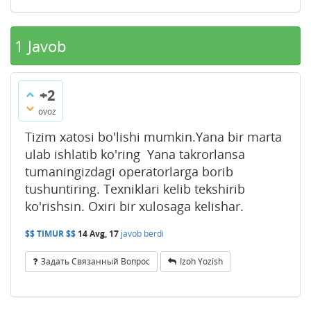
1
Javob
+2
ovoz
Tizim xatosi bo'lishi mumkin.Yana bir marta
ulab ishlatib ko'ring Yana takrorlansa
tumaningizdagi operatorlarga borib
tushuntiring. Texniklari kelib tekshirib
ko'rishsin. Oxiri bir xulosaga kelishar.
$$ TIMUR $$
14 Avg, 17
javob berdi
Задать Связанный Вопрос
Izoh Yozish