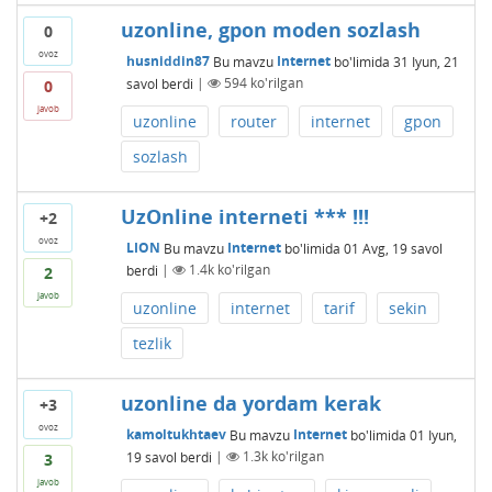
uzonline, gpon moden sozlash
0
ovoz
husniddin87
Bu mavzu
Internet
bo'limida
31 Iyun, 21
savol berdi
|
594
ko'rilgan
0
javob
uzonline
router
internet
gpon
sozlash
UzOnline interneti *** !!!
+2
ovoz
LION
Bu mavzu
Internet
bo'limida
01 Avg, 19
savol
berdi
|
1.4k
ko'rilgan
2
javob
uzonline
internet
tarif
sekin
tezlik
uzonline da yordam kerak
+3
ovoz
kamoltukhtaev
Bu mavzu
Internet
bo'limida
01 Iyun,
19
savol berdi
|
1.3k
ko'rilgan
3
javob