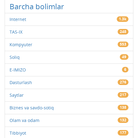
Barcha bolimlar
Internet
1.3k
TAS-IX
248
Kompyuter
553
Soliq
49
E-IMIZO
6
Dasturlash
276
Saytlar
217
Biznes va savdo-sotiq
138
Olam va odam
132
Tibbiyot
177