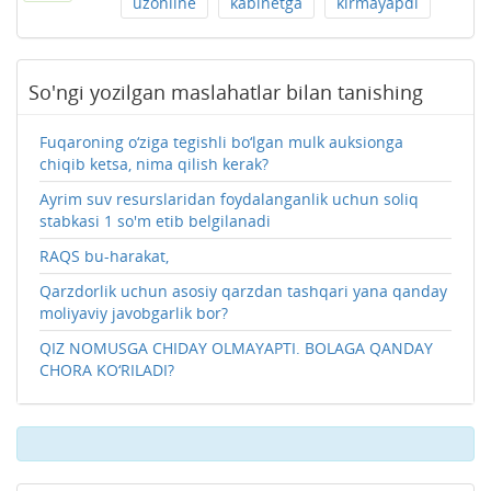
uzonline
kabinetga
kirmayapdi
So'ngi yozilgan maslahatlar bilan tanishing
Fuqaroning o‘ziga tegishli bo‘lgan mulk auksionga
chiqib ketsa, nima qilish kerak?
Ayrim suv resurslaridan foydalanganlik uchun soliq
stabkasi 1 so'm etib belgilanadi
RAQS bu-harakat,
Qarzdorlik uchun asosiy qarzdan tashqari yana qanday
moliyaviy javobgarlik bor?
QIZ NOMUSGA CHIDAY OLMAYAPTI. BOLAGA QANDAY
CHORA KO‘RILADI?