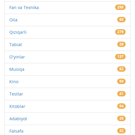
Fan va Texnika
258
Oila
88
Qiziqarli
279
Tabiat
26
O'yinlar
137
Musiqa
82
Kino
59
Testlar
41
Kitoblar
94
Adabiyot
26
Falsafa
32