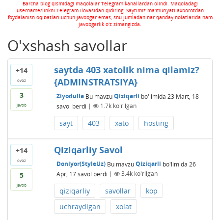
Barcha blog qismidagi maqolalar Telegram kanallardan olindi. Maqoladagi
username/linkni Telegram ilovasidan qidiring. Saytimiz ma'muriyati axborotdan
foydalanish oqibatlari uchun javobgar emas, shu jumladan har qanday holatlarida ham
javobgarlik o'z zimangizda.
O'xshash savollar
saytda 403 xatolik nima qilamiz?
+14
{ADMINSTRATSIYA}
ovoz
3
Ziyodulla
Bu mavzu
Qiziqarli
bo'limida
23 Mart, 18
savol berdi
|
1.7k
ko'rilgan
javob
sayt
403
xato
hosting
Qiziqarliy Savol
+14
ovoz
Doniyor(StyleUz)
Bu mavzu
Qiziqarli
bo'limida
26
Apr, 17
savol berdi
|
3.4k
ko'rilgan
5
javob
qiziqarliy
savollar
kop
uchraydigan
xolat