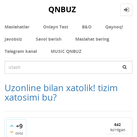
QNBUZ
Maslahatlar
Onlayn Test
В&О
Qaynoq!
Javobsiz
Savol berish
Maslahat bering
Telegram kanal
MUSIC QNBUZ
Uzonline bilan xatolik! tizim
xatosimi bu?
+9
642
ko'rilgan
ovoz