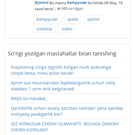
DjUmid
Bu mavzu
Kompyuter
bo'limida
08 May, 18
savol berdi
|
989
ko'rilgan
kompyuter
qotib
qolish
sistema
video
So'ngi yozilgan maslahatlar bilan tanishing
Fuqaroning o‘ziga tegishli bo‘lgan mulk auksionga
chiqib ketsa, nima qilish kerak?
Ayrim suv resurslaridan foydalanganlik uchun soliq
stabkasi 1 so'm etib belgilanadi
RAQS bu-harakat,
Qarzdorlik uchun asosiy qarzdan tashqari yana qanday
moliyaviy javobgarlik bor?
QIZ NOMUSGA CHIDAY OLMAYAPTI. BOLAGA QANDAY
CHORA KO‘RILADI?