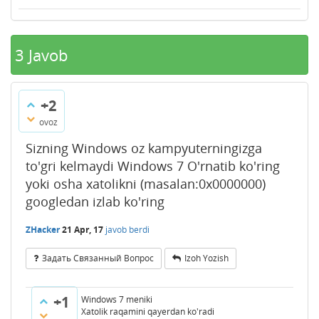
3
Javob
+2
ovoz
Sizning Windows oz kampyuterningizga
to'gri kelmaydi Windows 7 O'rnatib ko'ring
yoki osha xatolikni (masalan:0x0000000)
googledan izlab ko'ring
ZHacker
21 Apr, 17
javob berdi
Задать Связанный Вопрос
Izoh Yozish
+1
Windows 7 meniki
Xatolik raqamini qayerdan ko'radi