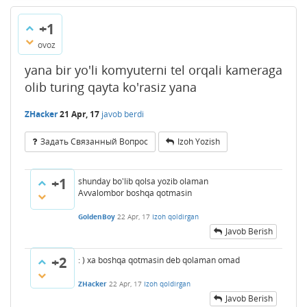
+1
ovoz
yana bir yo'li komyuterni tel orqali kameraga
olib turing qayta ko'rasiz yana
ZHacker
21 Apr, 17
javob berdi
Задать Связанный Вопрос
Izoh Yozish
+1
shunday bo'lib qolsa yozib olaman
Avvalombor boshqa qotmasin
GoldenBoy
22 Apr, 17
Izoh qoldirgan
Javob Berish
+2
: ) xa boshqa qotmasin deb qolaman omad
ZHacker
22 Apr, 17
Izoh qoldirgan
Javob Berish