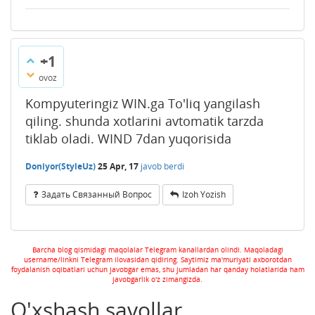
+1
ovoz
Kompyuteringiz WIN.ga To'liq yangilash
qiling. shunda xotlarini avtomatik tarzda
tiklab oladi. WIND 7dan yuqorisida
Doniyor(StyleUz)
25 Apr, 17
javob berdi
Задать Связанный Вопрос
Izoh Yozish
Barcha blog qismidagi maqolalar Telegram kanallardan olindi. Maqoladagi
username/linkni Telegram ilovasidan qidiring. Saytimiz ma'muriyati axborotdan
foydalanish oqibatlari uchun javobgar emas, shu jumladan har qanday holatlarida ham
javobgarlik o'z zimangizda.
O'xshash savollar