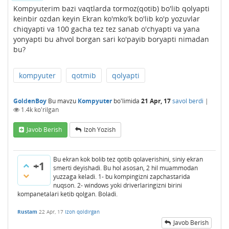
Kompyuterim bazi vaqtlarda tormoz(qotib) bo'lib qolyapti
keinbir ozdan keyin Ekran ko'mko'k bo'lib ko'p yozuvlar
chiqyapti va 100 gacha tez tez sanab o'chyapti va yana
yonyapti bu ahvol borgan sari ko'payib boryapti nimadan
bu?
kompyuter
qotmib
qolyapti
GoldenBoy
Bu mavzu
Kompyuter
bo'limida
21 Apr, 17
savol berdi
|
1.4k
ko'rilgan
Javob Berish
Izoh Yozish
Bu ekran kok bolib tez qotib qolaverishini, siniy ekran
+1
smerti deyishadi. Bu hol asosan, 2 hil muammodan
yuzzaga keladi. 1- bu kompingizni zapchastarida
nuqson. 2- windows yoki driverlaringizni birini
kompanetalari ketib qolgan. Boladi.
Rustam
22 Apr, 17
Izoh qoldirgan
Javob Berish