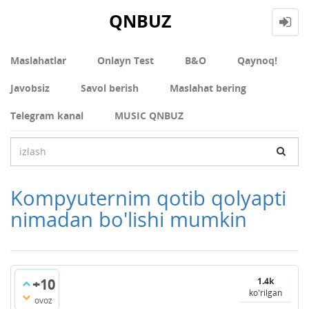
QNBUZ
Maslahatlar
Onlayn Test
В&О
Qaynoq!
Javobsiz
Savol berish
Maslahat bering
Telegram kanal
MUSIC QNBUZ
Kompyuternim qotib qolyapti
nimadan bo'lishi mumkin
+10
1.4k
ko'rilgan
ovoz