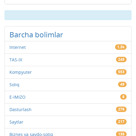
Barcha bolimlar
Internet
1.3k
TAS-IX
248
Kompyuter
553
Soliq
49
E-IMIZO
6
Dasturlash
276
Saytlar
217
Biznes va savdo-sotiq
138