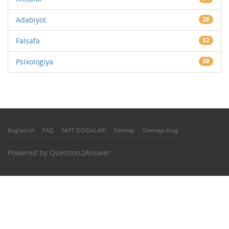
Adabiyot
26
Falsafa
32
Psixologiya
39
Bog'lanish
FAQ
SAYT QOIDALARI
Sitemap
Sitemap-blog
Powered by
Question2Answer