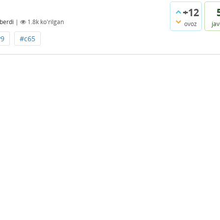
+12
 berdi
|
1.8k
ko'rilgan
ovoz
ja
y9
#c65