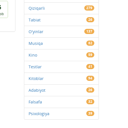
5
Qiziqarli
279
vob
Tabiat
26
O'yinlar
137
Musiqa
82
Kino
59
Testlar
41
Kitoblar
94
Adabiyot
26
Falsafa
32
Psixologiya
39