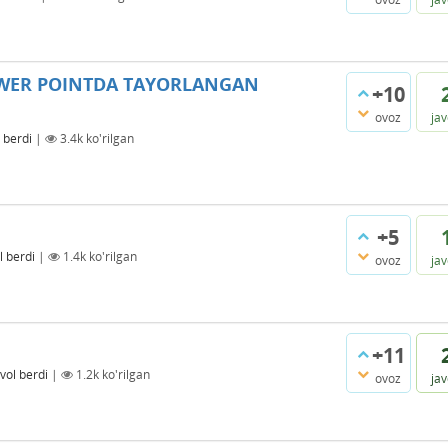
WER POINTDA TAYORLANGAN
+10
ovoz
ja
 berdi
|
3.4k
ko'rilgan
+5
l berdi
|
1.4k
ko'rilgan
ovoz
ja
+11
vol berdi
|
1.2k
ko'rilgan
ovoz
ja