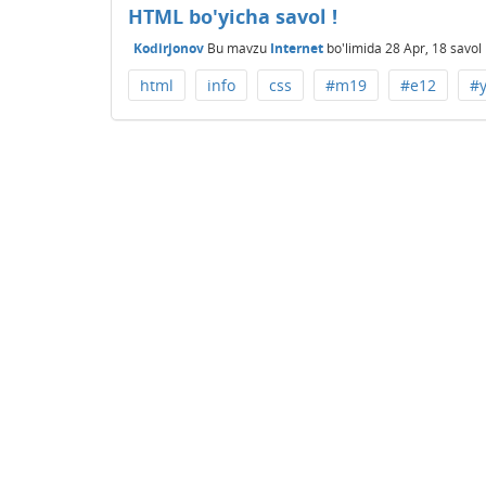
HTML bo'yicha savol !
Kodirjonov
Bu mavzu
Internet
bo'limida
28 Apr, 18
savol
html
info
css
#m19
#e12
#