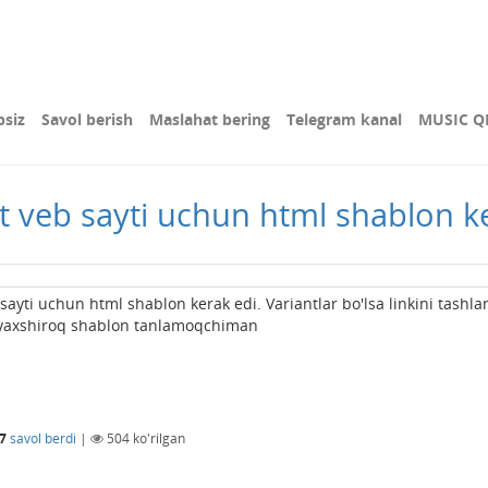
bsiz
Savol berish
Maslahat bering
Telegram kanal
MUSIC Q
t veb sayti uchun html shablon k
ayti uchun html shablon kerak edi. Variantlar bo'lsa linkini tashla
b yaxshiroq shablon tanlamoqchiman
17
savol berdi
|
504
ko'rilgan