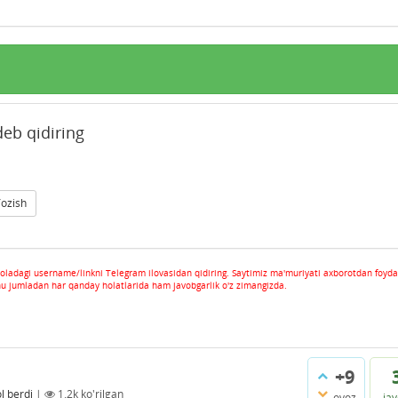
eb qidiring
Yozish
oladagi username/linkni Telegram ilovasidan qidiring. Saytimiz ma'muriyati axborotdan foyda
hu jumladan har qanday holatlarida ham javobgarlik o'z zimangizda.
+9
l berdi
|
1.2k
ko'rilgan
ovoz
ja