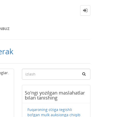
NBUZ
erak
nglar.
So'ngi yozilgan maslahatlar
bilan tanishing
Fuqaroning o‘ziga tegishli
bo‘lgan mulk auksionga chiqib