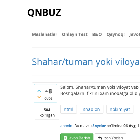
QNBUZ
Maslahatlar
Onlayn Test
В&О
Qaynoq!
Javo
Shahar/tuman yoki viloya
Salom. Shahar/tuman yoki viloyat veb s
+8
Boshqalarni fikrini xam inobatga oli
ovoz
html
shablon
hokimiyat
504
ko'rilgan
anonim
Bu mavzu
Saytlar
bo'limida
06 Avg, 
Javob Berish
Izoh Yozish