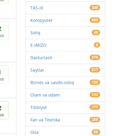
TAS-IX
248
Kompyuter
553
2
Soliq
49
vob
E-IMIZO
6
Dasturlash
276
Saytlar
217
1
vob
Biznes va savdo-sotiq
138
Olam va odam
132
2
Tibbiyot
177
vob
Fan va Texnika
258
Oila
88