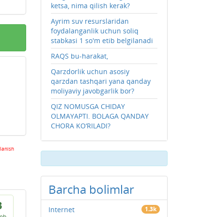
ketsa, nima qilish kerak?
Ayrim suv resurslaridan
foydalanganlik uchun soliq
stabkasi 1 so'm etib belgilanadi
RAQS bu-harakat,
Qarzdorlik uchun asosiy
qarzdan tashqari yana qanday
moliyaviy javobgarlik bor?
QIZ NOMUSGA CHIDAY
OLMAYAPTI. BOLAGA QANDAY
CHORA KO‘RILADI?
lanish
Barcha bolimlar
3
Internet
1.3k
vob