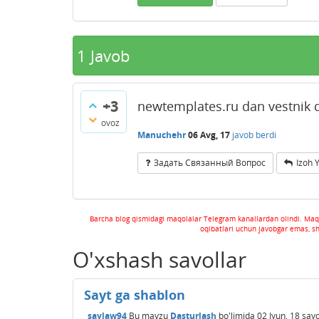
1
Javob
+3
newtemplates.ru dan vestnik d
ovoz
Manuchehr
06 Avg, 17
javob berdi
Задать Связанный Вопрос
Izoh 
Barcha blog qismidagi maqolalar Telegram kanallardan olindi. Maq
oqibatlari uchun javobgar emas, s
O'xshash savollar
Sayt ga shablon
saylaw94
Bu mavzu
Dasturlash
bo'limida
02 Iyun, 18
savo