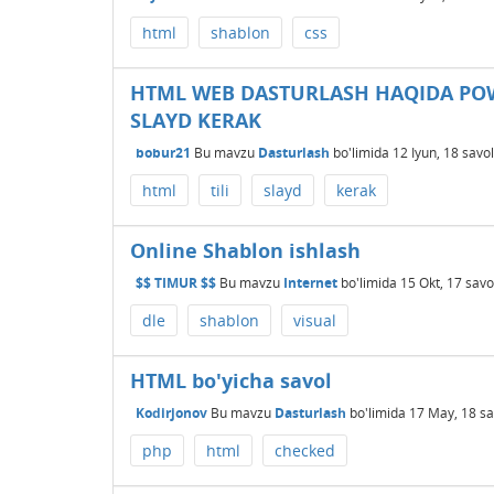
html
shablon
css
HTML WEB DASTURLASH HAQIDA PO
SLAYD KERAK
bobur21
Bu mavzu
Dasturlash
bo'limida
12 Iyun, 18
savol
html
tili
slayd
kerak
Online Shablon ishlash
$$ TIMUR $$
Bu mavzu
Internet
bo'limida
15 Okt, 17
savo
dle
shablon
visual
HTML bo'yicha savol
Kodirjonov
Bu mavzu
Dasturlash
bo'limida
17 May, 18
sa
php
html
checked