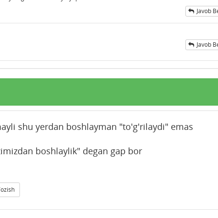
Javob B
Javob B
li shu yerdan boshlayman "to'g'rilaydi" emas
'zimizdan boshlaylik" degan gap bor
Yozish