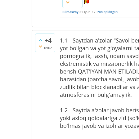
Bilmasvoy
31 Iyun, 17
Izoh qoldirgan
+4
1.1 - Saytdan a'zolar "Savol be
yot bo'lgan va yot g'oyalarni t
ovoz
pornografik, faxsh, odam savdo
ekstremistik va missionerlik ha
berish QAT'IYAN MAN ETILADI. 
bazasidan (barcha savol, javob, 
zudlik bilan blocklanadilar va 
atmosferasini bulg'amaylik.
1.2 - Saytda a'zolar javob ber
yoki axloq qoidalariga zid (so'
bo'lmas javob va izohlar yozav