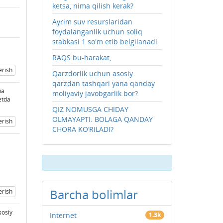
ketsa, nima qilish kerak?
Ayrim suv resurslaridan
foydalanganlik uchun soliq
stabkasi 1 so'm etib belgilanadi
RAQS bu-harakat,
erish
Qarzdorlik uchun asosiy
qarzdan tashqari yana qanday
na
moliyaviy javobgarlik bor?
etda
QIZ NOMUSGA CHIDAY
OLMAYAPTI. BOLAGA QANDAY
erish
CHORA KO‘RILADI?
Barcha bolimlar
erish
sosiy
Internet
1.3k