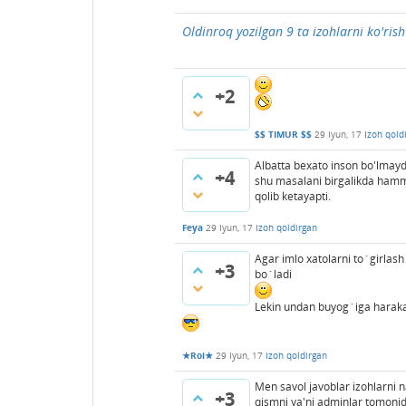
Oldinroq yozilgan 9 ta izohlarni ko'rish
+2
$$ TIMUR $$
29 Iyun, 17
Izoh qold
Albatta bexato inson bo'lmay
+4
shu masalani birgalikda hamm
qolib ketayapti.
Feya
29 Iyun, 17
Izoh qoldirgan
Agar imlo xatolarni to`girlas
+3
bo`ladi
Lekin undan buyog`iga haraka
★Roi★
29 Iyun, 17
Izoh qoldirgan
Men savol javoblar izohlarni 
+3
qismni ya'ni adminlar tomoni