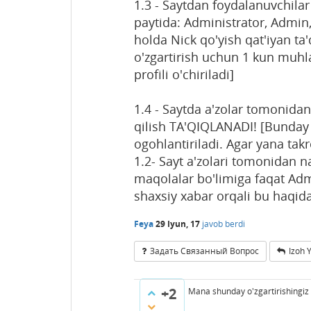
1.3 - Saytdan foydalanuvchilar 
paytida: Administrator, Admi
holda Nick qo'yish qat'iyan ta
o'zgartirish uchun 1 kun muhla
profili o'chiriladi]
1.4 - Saytda a'zolar tomonidan
qilish TA'QIQLANADI! [Bunday h
ogohlantiriladi. Agar yana takr
1.2- Sayt a'zolari tomonidan 
maqolalar bo'limiga faqat Admi
shaxsiy xabar orqali bu haqid
Feya
29 Iyun, 17
javob berdi
Задать Связанный Вопрос
Izoh 
+2
Mana shunday o'zgartirishingiz m