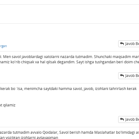
Javob B
irgan
di. Men savol javoblardagi xatolarni nazarda tutmadim. Shunchaki maqsadim ma
amiz ko'rib chiqsak va hal qilsak degandim. Sayt ishga tushgandan beri doim ch
Javob B
h kerak bo`lsa, menimcha saytdaki hamma savol, javob, izohlani tahrirlash kerak
t qilamiz
Javob B
nazarda tutmadim avvalo Qoidalar, Savol berish hamda Maslahatlar bo'limidagi a
dan yozilgan izohlarni aytayapman