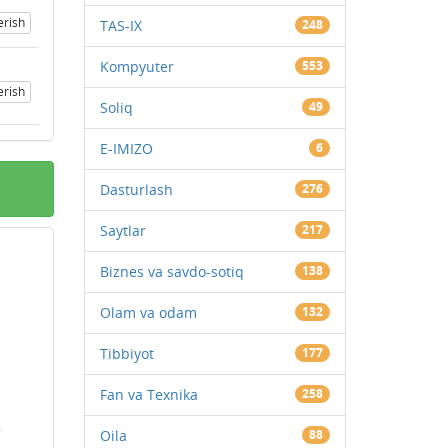
erish
TAS-IX
248
Kompyuter
553
erish
Soliq
49
E-IMIZO
6
Dasturlash
276
Saytlar
217
Biznes va savdo-sotiq
138
Olam va odam
132
Tibbiyot
177
Fan va Texnika
258
Oila
88