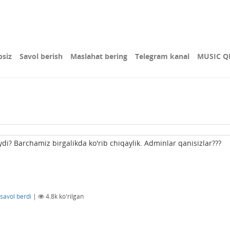
bsiz
Savol berish
Maslahat bering
Telegram kanal
MUSIC Q
aydi? Barchamiz birgalikda ko'rib chiqaylik. Adminlar qanisizlar???
savol berdi
|
4.8k
ko'rilgan