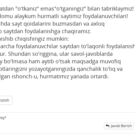
atdan "o'tkaniz" emas"o'tganingiz" bilan tabriklaymiz!
alomu alaykum hurmatli saytimiz foydalanuvchilari!
ishda sayt qoidalarini buzmasdan va axloq
b saytdan foydalanishga chaqiramiz.
nishib chiqishingiz mumkin:
barcha foydalanuvchilar saytdan to'laqonli foydalanis
rur. Shundan so'nggina, ular savol-javoblarda
iy bo'lmasa ham aytib o'tsak maqsadga muvofiq
otlaringizni yozayotganingizda qanchalik to'liq va
bo'lgan ishonch-u, hurmatimiz yanada ortardi.
Yozish
voy?
Javob Berish