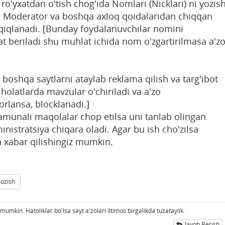
ro'yxatdan o'tish chog'ida Nomlari (Nicklari) ni yozis
n, Moderator va boshqa axloq qoidalaridan chiqqan
'qiqlanadi. [Bunday foydalanuvchilar nomini
t beriladi shu muhlat ichida nom o'zgartirilmasa a'z
 boshqa saytlarni ataylab reklama qilish va targ'ibot
olatlarda mavzular o'chiriladi va a'zo
orlansa, blocklanadi.]
namunali maqolalar chop etilsa uni tanlab olingan
nistratsiya chiqara oladi. Agar bu ish cho'zilsa
a xabar qilishingiz mumkin.
Yozish
umkin. Hatoliklar bo'lsa sayt a'zolari iltimos birgalikda tuzataylik.
Javob Berish