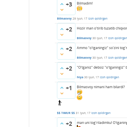
+3
Bilmadim!
Bilmasvoy
29 Iyun, 17
Izoh qoldirgan
+2
Hozir man o'tirib tuzatib chiqv
Bilmasvoy
30 Iyun, 17
Izoh qoldirga
+2
Ammo "o'tganingiz" so'zini tog'r
Bilmasvoy
30 Iyun, 17
Izoh qoldirga
+2
"O'tganiz" debsiz "o'tganingiz" 
Feya
30 Iyun, 17
Izoh qoldirgan
+1
Bilmasvoy nimani ham bilardi?
$$ TIMUR $$
31 Iyun, 17
Izoh qoldirgan
+2
man uni tog'riladimku! O'tganin