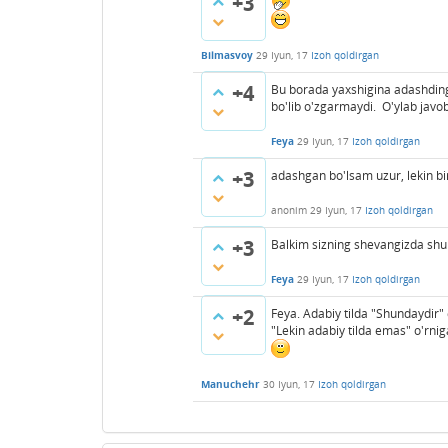
+3
Bilmasvoy
29 Iyun, 17
Izoh qoldirgan
+4
Bu borada yaxshigina adashdingiz! 
bo'lib o'zgarmaydi. O'ylab javob
Feya
29 Iyun, 17
Izoh qoldirgan
+3
adashgan bo'lsam uzur, lekin bir
anonim
29 Iyun, 17
Izoh qoldirgan
+3
Balkim sizning shevangizda shun
Feya
29 Iyun, 17
Izoh qoldirgan
+2
Feya. Adabiy tilda "Shundaydir"
"Lekin adabiy tilda emas" o'rnig
Manuchehr
30 Iyun, 17
Izoh qoldirgan