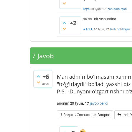
Feya
30 Iyun, 17
Izoh qoldirgan
ha bo`ldi tushundim
+2
★Roi★
30 Iyun, 17
Izoh qoldirgan
7
Javob
+6
Man admin bo'lmasam xam may
"to'g'irlaydi" bo'ladi yaxshi qiz
ovoz
P.S. "Dunyoni o'zgartirishni o
anonim
29 Iyun, 17
javob berdi
Задать Связанный Вопрос
Izoh 