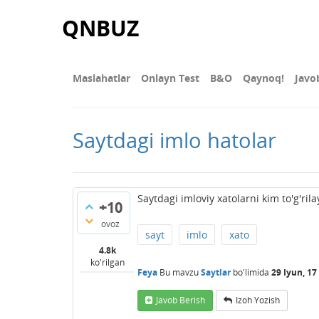
QNBUZ
Maslahatlar
Onlayn Test
В&О
Qaynoq!
Javo
Saytdagi imlo hatolar
Saytdagi imloviy xatolarni kim to'g'ril
+10
ovoz
sayt
imlo
xato
4.8k
ko'rilgan
Feya
Bu mavzu
Saytlar
bo'limida
29 Iyun, 17
Javob Berish
Izoh Yozish