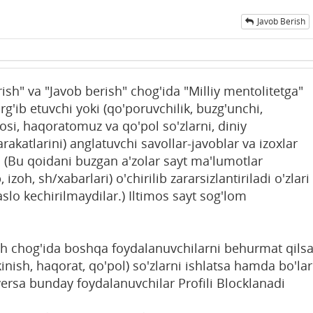
Javob Berish
rish" va "Javob berish" chog'ida "Milliy mentolitetga"
arg'ib etuvchi yoki (qo'poruvchilik, buzg'unchi,
si, haqoratomuz va qo'pol so'zlarni, diniy
rakatlarini) anglatuvchi savollar-javoblar va izoxlar
(Bu qoidani buzgan a'zolar sayt ma'lumotlar
izoh, sh/xabarlari) o'chirilib zararsizlantiriladi o'zlari
aslo kechirilmaydilar.) Iltimos sayt sog'lom
ish chog'ida boshqa foydalanuvchilarni behurmat qils
kinish, haqorat, qo'pol) so'zlarni ishlatsa hamda bo'lar
ersa bunday foydalanuvchilar Profili Blocklanadi