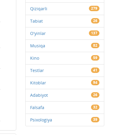
Qiziqarli
279
Tabiat
26
O'yinlar
137
Musiqa
82
Kino
59
Testlar
41
Kitoblar
94
Adabiyot
26
Falsafa
32
Psixologiya
39