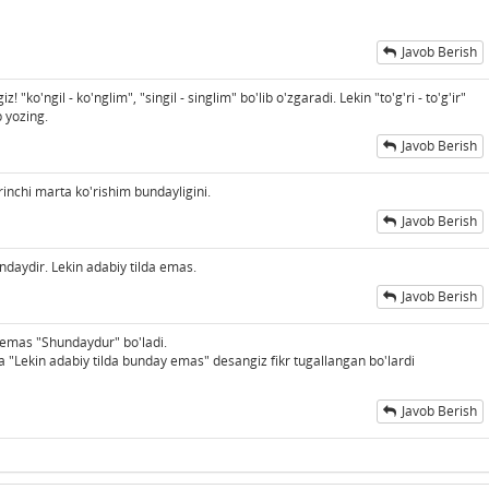
Javob Berish
"ko'ngil - ko'nglim", "singil - singlim" bo'lib o'zgaradi. Lekin "to'g'ri - to'g'ir"
 yozing.
Javob Berish
inchi marta ko'rishim bundayligini.
Javob Berish
daydir. Lekin adabiy tilda emas.
Javob Berish
 emas "Shundaydur" bo'ladi.
a "Lekin adabiy tilda bunday emas" desangiz fikr tugallangan bo'lardi
Javob Berish