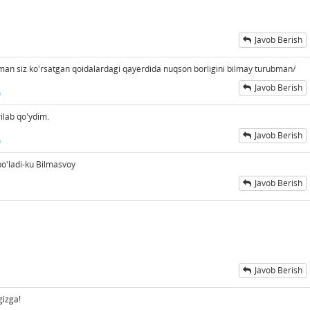
Javob Berish
oman siz ko'rsatgan qoidalardagi qayerdida nuqson borligini bilmay turubman/
Javob Berish
n
ilab qo'ydim.
Javob Berish
n
bo'ladi-ku Bilmasvoy
Javob Berish
Javob Berish
gizga!