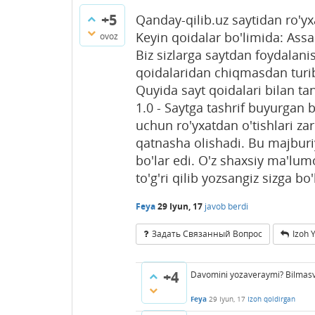
+5
Qanday-qilib.uz saytidan ro'yx
Keyin qoidalar bo'limida: Ass
ovoz
Biz sizlarga saytdan foydalan
qoidalaridan chiqmasdan turi
Quyida sayt qoidalari bilan ta
1.0 - Saytga tashrif buyurgan 
uchun ro'yxatdan o'tishlari za
qatnasha olishadi. Bu majbur
bo'lar edi. O'z shaxsiy ma'lum
to'g'ri qilib yozsangiz sizga 
Feya
29 Iyun, 17
javob berdi
Задать Связанный Вопрос
Izoh 
+4
Davomini yozaveraymi? Bilmas
Feya
29 Iyun, 17
Izoh qoldirgan