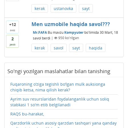
kerak
ustanovka
sayt
Men uzmobile haqida savol???
+12
ovoz
Mr.FAFA
Bu mavzu
Kompyuter
bo'limida
30 Mart, 18
savol berdi
|
950
ko'rilgan
2
javob
kerak
savol
sayt
haqida
So'ngi yozilgan maslahatlar bilan tanishing
Fuqaroning o‘ziga tegishli bo‘lgan mulk auksionga
chiqib ketsa, nima qilish kerak?
Ayrim suv resurslaridan foydalanganlik uchun soliq
stabkasi 1 so'm etib belgilanadi
RAQS bu-harakat,
Qarzdorlik uchun asosiy qarzdan tashqari yana qanday