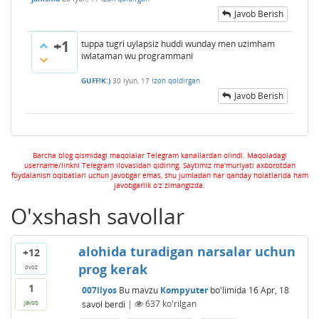
Javob Berish
+1
tuppa tugri uylapsiz huddi wunday men uzimham
iwlataman wu programmani
GUFF!K:)
30 Iyun, 17
Izoh qoldirgan
Javob Berish
Barcha blog qismidagi maqolalar Telegram kanallardan olindi. Maqoladagi
username/linkni Telegram ilovasidan qidiring. Saytimiz ma'muriyati axborotdan
foydalanish oqibatlari uchun javobgar emas, shu jumladan har qanday holatlarida ham
javobgarlik o'z zimangizda.
O'xshash savollar
alohida turadigan narsalar uchun
+12
prog kerak
ovoz
1
007ilyos
Bu mavzu
Kompyuter
bo'limida
16 Apr, 18
savol berdi
|
637
ko'rilgan
javob