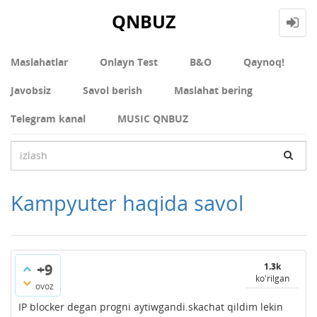
QNBUZ
Maslahatlar
Onlayn Test
В&О
Qaynoq!
Javobsiz
Savol berish
Maslahat bering
Telegram kanal
MUSIC QNBUZ
Kampyuter haqida savol
+9
1.3k
ko'rilgan
ovoz
IP blocker degan progni aytiwgandi.skachat qildim lekin