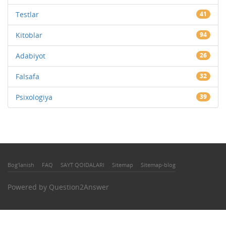
Testlar
41
Kitoblar
94
Adabiyot
26
Falsafa
32
Psixologiya
39
Bog'lanish
FAQ
SAYT QOIDALARI
Sitemap
Sitemap-blog
Powered by
Question2Answer