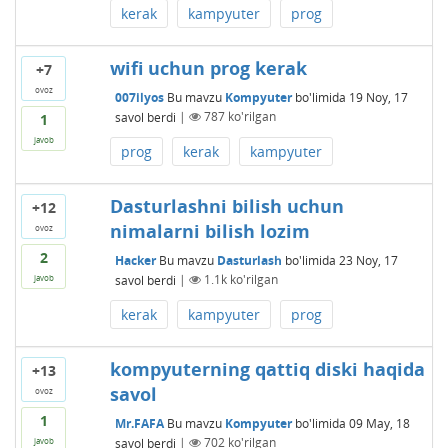
kerak
kampyuter
prog
wifi uchun prog kerak
+7
ovoz
007ilyos
Bu mavzu
Kompyuter
bo'limida
19 Noy, 17
savol berdi
|
787
ko'rilgan
1
javob
prog
kerak
kampyuter
Dasturlashni bilish uchun
+12
nimalarni bilish lozim
ovoz
2
Hacker
Bu mavzu
Dasturlash
bo'limida
23 Noy, 17
savol berdi
|
1.1k
ko'rilgan
javob
kerak
kampyuter
prog
kompyuterning qattiq diski haqida
+13
savol
ovoz
1
Mr.FAFA
Bu mavzu
Kompyuter
bo'limida
09 May, 18
savol berdi
|
702
ko'rilgan
javob