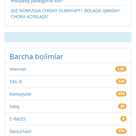
moliyaviy javobgarlik bor?
QIZ NOMUSGA CHIDAY OLMAYAPTI. BOLAGA QANDAY
CHORA KO‘RILADI?
Barcha bolimlar
Internet
1.3k
TAS-IX
248
Kompyuter
553
Soliq
49
E-IMIZO
6
Dasturlash
276