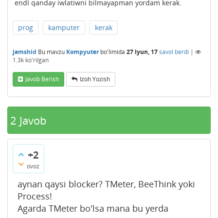
endI qanday iwlatiwni bilmayapman yordam kerak.
prog
kamputer
kerak
jamshid
Bu mavzu
Kompyuter
bo'limida
27 Iyun, 17
savol berdi
|
1.3k
ko'rilgan
Javob Berish
Izoh Yozish
2
Javob
+2
ovoz
aynan qaysi blocker? TMeter, BeeThink yoki
Process!
Agarda TMeter bo'lsa mana bu yerda