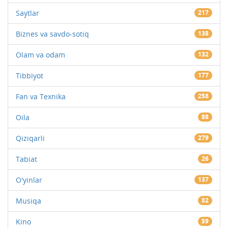
Saytlar
217
Biznes va savdo-sotiq
138
Olam va odam
132
Tibbiyot
177
Fan va Texnika
258
Oila
88
Qiziqarli
279
Tabiat
26
O'yinlar
137
Musiqa
82
Kino
59