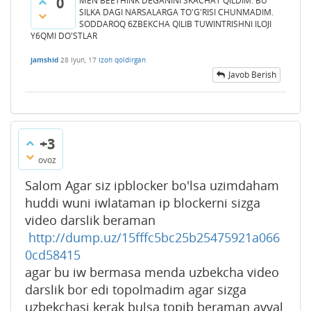
0
MEN BEETHINK DEGANINI SKACHAT QILDIM. BU
SILKA DAGI NARSALARGA TO'G'RISI CHUNMADIM.
SODDAROQ 6ZBEKCHA QILIB TUWINTRISHNI ILOJI
Y6QMI DO'STLAR
jamshid
28 Iyun, 17
Izoh qoldirgan
Javob Berish
+3
ovoz
Salom Agar siz ipblocker bo'lsa uzimdaham
huddi wuni iwlataman ip blockerni sizga
video darslik beraman
http://dump.uz/15fffc5bc25b25475921a066
0cd58415
agar bu iw bermasa menda uzbekcha video
darslik bor edi topolmadim agar sizga
uzbekchasi kerak bulsa topib beraman avval