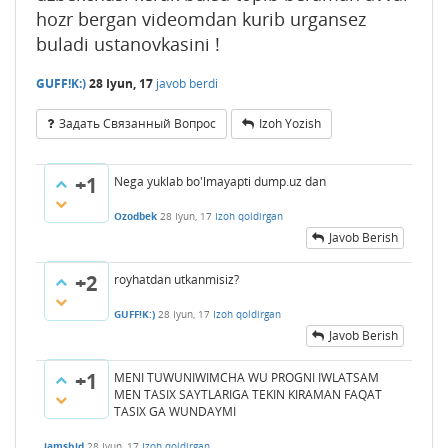
hozr bergan videomdan kurib urgansez
buladi ustanovkasini !
GUFF!K:)
28 Iyun, 17
javob berdi
Задать Связанный Вопрос
Izoh Yozish
+1
Nega yuklab bo'lmayapti dump.uz dan
Ozodbek
28 Iyun, 17
Izoh qoldirgan
Javob Berish
+2
royhatdan utkanmisiz?
GUFF!K:)
28 Iyun, 17
Izoh qoldirgan
Javob Berish
+1
MENI TUWUNIWIMCHA WU PROGNI IWLATSAM
MEN TASIX SAYTLARIGA TEKIN KIRAMAN FAQAT
TASIX GA WUNDAYMI
jamshid
28 Iyun, 17
Izoh qoldirgan