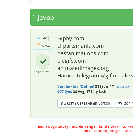
1
Javob
+1
Giphy.com
clipartsmania.com
ovoz
bestanimations.com
picgifs.com
animatedimages.org
Eng zo'r javob
Hamda telegram @gif orqali va
VunderKind [Online]
31 Iyun, 17
javob berd
007ilyos
24 Avg, 17
belgilash
Задать Связанный Вопрос
Izoh 
Barcha blog qismidagi maqolalar Telegram kanallardan olindi. Maq
oqibatlari uchun javobgar emas, s