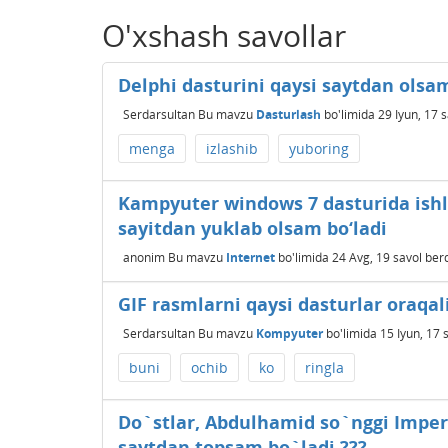
O'xshash savollar
Delphi dasturini qaysi saytdan olsa
Serdarsultan
Bu mavzu
Dasturlash
bo'limida
29 Iyun, 17
s
menga
izlashib
yuboring
Kampyuter windows 7 dasturida ishla
sayitdan yuklab olsam bo‘ladi
anonim
Bu mavzu
Internet
bo'limida
24 Avg, 19
savol ber
GIF rasmlarni qaysi dasturlar oraqa
Serdarsultan
Bu mavzu
Kompyuter
bo'limida
15 Iyun, 17
buni
ochib
ko
ringla
Do`stlar, Abdulhamid so`nggi Imperat
saytdan topsam bo`ladi ???