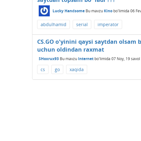
Lucky Handsome
Bu mavzu
Kino
bo'limida
06 Fev
abdulhamid
serial
imperator
CS.GO o'yinini qaysi saytdan olsam b
uchun oldindan raxmat
SHoxrux93
Bu mavzu
Internet
bo'limida
07 Noy, 19
savol
cs
go
xaqida