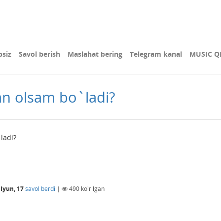
bsiz
Savol berish
Maslahat bering
Telegram kanal
MUSIC Q
an olsam bo`ladi?
ladi?
 Iyun, 17
savol berdi
|
490
ko'rilgan