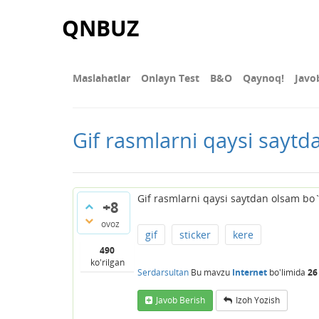
QNBUZ
Maslahatlar
Onlayn Test
В&О
Qaynoq!
Javo
Gif rasmlarni qaysi saytd
Gif rasmlarni qaysi saytdan olsam bo`
+8
ovoz
gif
sticker
kere
490
ko'rilgan
Serdarsultan
Bu mavzu
Internet
bo'limida
26
Javob Berish
Izoh Yozish