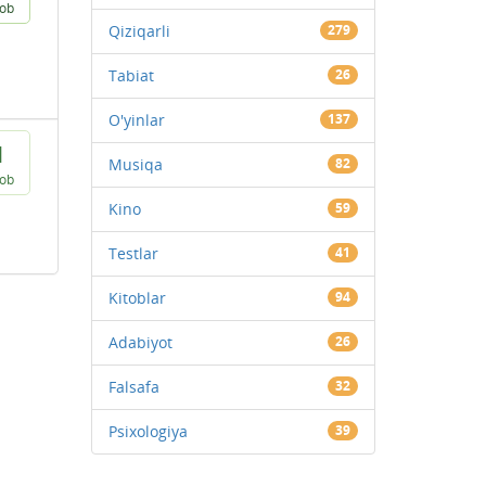
vob
Qiziqarli
279
Tabiat
26
O'yinlar
137
1
Musiqa
82
vob
Kino
59
Testlar
41
Kitoblar
94
Adabiyot
26
Falsafa
32
Psixologiya
39