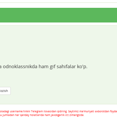
 odnoklassnikda ham gif sahifalar ko'p.
i
Yozish
oladagi username/linkni Telegram ilovasidan qidiring. Saytimiz ma'muriyati axborotdan foyda
hu jumladan har qanday holatlarida ham javobgarlik o'z zimangizda.