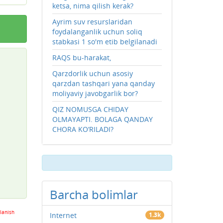
ketsa, nima qilish kerak?
Ayrim suv resurslaridan
foydalanganlik uchun soliq
stabkasi 1 so'm etib belgilanadi
RAQS bu-harakat,
Qarzdorlik uchun asosiy
qarzdan tashqari yana qanday
moliyaviy javobgarlik bor?
QIZ NOMUSGA CHIDAY
OLMAYAPTI. BOLAGA QANDAY
CHORA KO‘RILADI?
Barcha bolimlar
lanish
Internet
1.3k