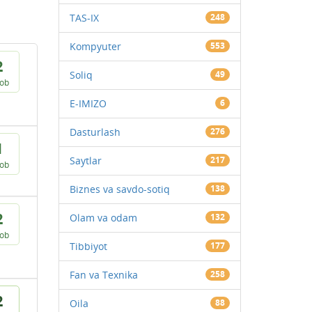
TAS-IX
248
Kompyuter
553
2
Soliq
49
vob
E-IMIZO
6
Dasturlash
276
1
Saytlar
217
vob
Biznes va savdo-sotiq
138
2
Olam va odam
132
vob
Tibbiyot
177
Fan va Texnika
258
2
Oila
88