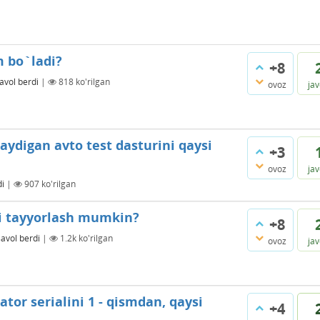
m bo`ladi?
+8
avol berdi
|
818
ko'rilgan
ovoz
ja
ydigan avto test dasturini qaysi
+3
ovoz
ja
di
|
907
ko'rilgan
li tayyorlash mumkin?
+8
savol berdi
|
1.2k
ko'rilgan
ovoz
ja
or serialini 1 - qismdan, qaysi
+4