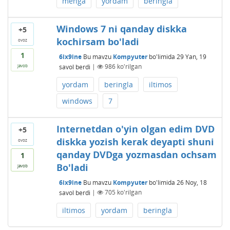
menga
yordam
beringla
Windows 7 ni qanday diskka
+5
kochirsam bo'ladi
ovoz
1
6ix9ine
Bu mavzu
Kompyuter
bo'limida
29 Yan, 19
savol berdi
|
986
ko'rilgan
javob
yordam
beringla
iltimos
windows
7
Internetdan o'yin olgan edim DVD
+5
diskka yozish kerak deyapti shuni
ovoz
qanday DVDga yozmasdan ochsam
1
Bo'ladi
javob
6ix9ine
Bu mavzu
Kompyuter
bo'limida
26 Noy, 18
savol berdi
|
705
ko'rilgan
iltimos
yordam
beringla