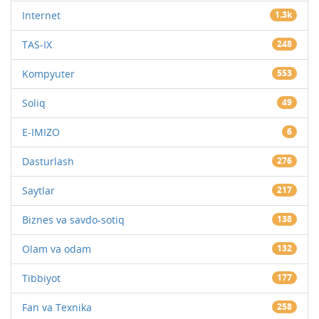
Internet
1.3k
TAS-IX
248
Kompyuter
553
Soliq
49
E-IMIZO
6
Dasturlash
276
Saytlar
217
Biznes va savdo-sotiq
138
Olam va odam
132
Tibbiyot
177
Fan va Texnika
258