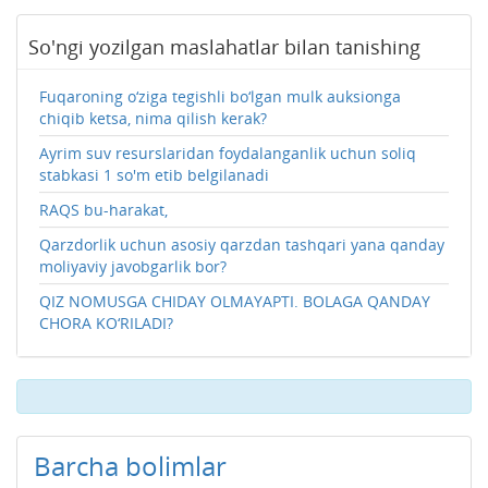
So'ngi yozilgan maslahatlar bilan tanishing
Fuqaroning o‘ziga tegishli bo‘lgan mulk auksionga
chiqib ketsa, nima qilish kerak?
Ayrim suv resurslaridan foydalanganlik uchun soliq
stabkasi 1 so'm etib belgilanadi
RAQS bu-harakat,
Qarzdorlik uchun asosiy qarzdan tashqari yana qanday
moliyaviy javobgarlik bor?
QIZ NOMUSGA CHIDAY OLMAYAPTI. BOLAGA QANDAY
CHORA KO‘RILADI?
Barcha bolimlar