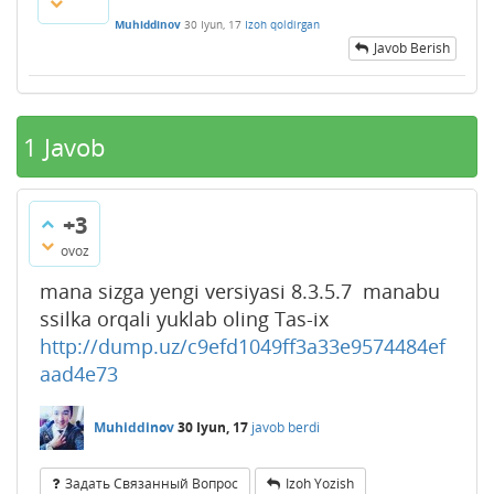
Muhiddinov
30 Iyun, 17
Izoh qoldirgan
Javob Berish
1
Javob
+3
ovoz
mana sizga yengi versiyasi 8.3.5.7 manabu
ssilka orqali yuklab oling Tas-ix
http://dump.uz/c9efd1049ff3a33e9574484ef
aad4e73
Muhiddinov
30 Iyun, 17
javob berdi
Задать Связанный Вопрос
Izoh Yozish