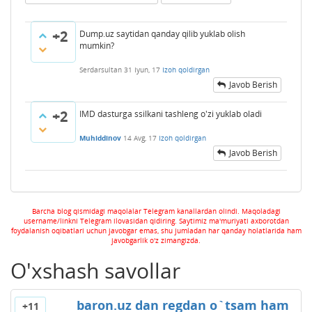
+2
Dump.uz saytidan qanday qilib yuklab olish
mumkin?
Serdarsultan
31 Iyun, 17
Izoh qoldirgan
Javob Berish
+2
IMD dasturga ssilkani tashleng o'zi yuklab oladi
Muhiddinov
14 Avg, 17
Izoh qoldirgan
Javob Berish
Barcha blog qismidagi maqolalar Telegram kanallardan olindi. Maqoladagi
username/linkni Telegram ilovasidan qidiring. Saytimiz ma'muriyati axborotdan
foydalanish oqibatlari uchun javobgar emas, shu jumladan har qanday holatlarida ham
javobgarlik o'z zimangizda.
O'xshash savollar
baron.uz dan regdan o`tsam ham
+11