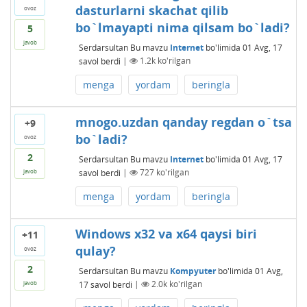
dasturlarni skachat qilib
ovoz
bo`lmayapti nima qilsam bo`ladi?
5
javob
Serdarsultan
Bu mavzu
Internet
bo'limida
01 Avg, 17
savol berdi
|
1.2k
ko'rilgan
menga
yordam
beringla
mnogo.uzdan qanday regdan o`tsa
+9
bo`ladi?
ovoz
2
Serdarsultan
Bu mavzu
Internet
bo'limida
01 Avg, 17
savol berdi
|
727
ko'rilgan
javob
menga
yordam
beringla
Windows x32 va x64 qaysi biri
+11
qulay?
ovoz
2
Serdarsultan
Bu mavzu
Kompyuter
bo'limida
01 Avg,
17
savol berdi
|
2.0k
ko'rilgan
javob