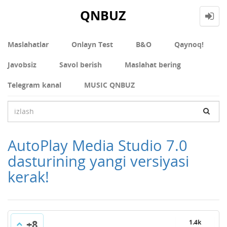
QNBUZ
Maslahatlar
Onlayn Test
В&О
Qaynoq!
Javobsiz
Savol berish
Maslahat bering
Telegram kanal
MUSIC QNBUZ
AutoPlay Media Studio 7.0
dasturining yangi versiyasi
kerak!
+8
1.4k