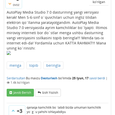
ko'rilgan
ovoz
AutoPlay Media Studio 7.0 dasturining yangi versiyasi
kerak! Men 5-6-sinf o`quvchilari uchun ingliz tilidan
elektron qo`llanma yaratayotgandim. AutoPlay Media
Studio 7.0 versiyasida ayrim kamchiliklar bo`lyapti. Iltimos
mirovoy interneti bor do`stlar menga ushbu dasturning
vangi versiyasini ssilkasini topib beringla!!! Menda tas-ix
internet edi-da! Yordamila uchun KATTA RAHMAT!!! Mana
uning ko`rinishi:
menga
topib
beringla
Serdarsultan
Bu mavzu
Dasturlash
bo'limida
25 Iyun, 17
savol berdi
|
1.4k
ko'rilgan
Javob Berish
Izoh Yozish
qanaqa kamchilik bo`labdi bizda umuman kamchilik
+3
yo`g`u yahshi ishlayabdiyu