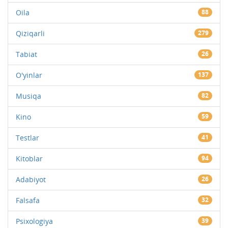
Oila
88
Qiziqarli
279
Tabiat
26
O'yinlar
137
Musiqa
82
Kino
59
Testlar
41
Kitoblar
94
Adabiyot
26
Falsafa
32
Psixologiya
39