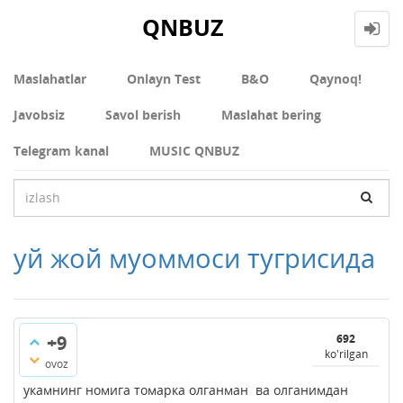
QNBUZ
Maslahatlar
Onlayn Test
В&О
Qaynoq!
Javobsiz
Savol berish
Maslahat bering
Telegram kanal
MUSIC QNBUZ
уй жой муоммоси тугрисида
+9
692
ko'rilgan
ovoz
укамнинг номига томарка олганман ва олганимдан