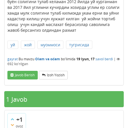
буён солигини тулаб келаман 2012 йилда уй курганман
ва 2017 йил углимни кучирдим хозирда углим ер солиги
хамда мулк солигини тулаб килмокда укам ерни ва уйни
кадастир килиш учун хужжат килган уй жойни тортиб
олиш учун кандай маслахат берасизлар саволимга
жавоб берсангиз олдиндан рахмат
уй
жой
муоммоси
тугрисида
gayrat
Bu mavzu
Olam va odam
bo'limida
19 Iyun, 17
savol berdi
|
692
ko'rilgan
Javob Berish
Izoh Yozish
1
Javob
+1
ovoz