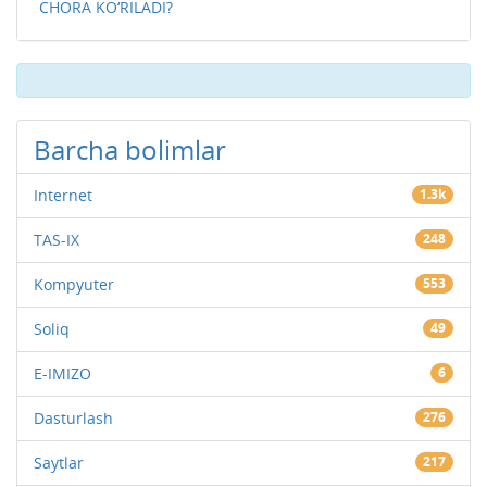
CHORA KO‘RILADI?
Barcha bolimlar
Internet
1.3k
TAS-IX
248
Kompyuter
553
Soliq
49
E-IMIZO
6
Dasturlash
276
Saytlar
217