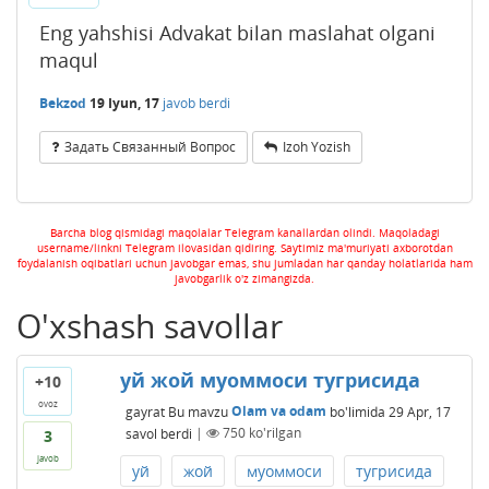
Eng yahshisi Advakat bilan maslahat olgani
maqul
Bekzod
19 Iyun, 17
javob berdi
Задать Связанный Вопрос
Izoh Yozish
Barcha blog qismidagi maqolalar Telegram kanallardan olindi. Maqoladagi
username/linkni Telegram ilovasidan qidiring. Saytimiz ma'muriyati axborotdan
foydalanish oqibatlari uchun javobgar emas, shu jumladan har qanday holatlarida ham
javobgarlik o'z zimangizda.
O'xshash savollar
уй жой муоммоси тугрисида
+10
ovoz
gayrat
Bu mavzu
Olam va odam
bo'limida
29 Apr, 17
savol berdi
|
750
ko'rilgan
3
javob
уй
жой
муоммоси
тугрисида