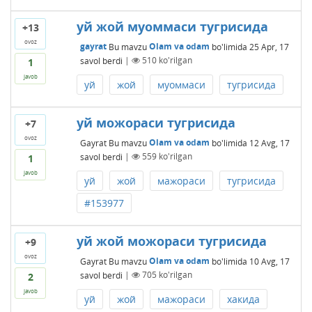
уй жой муоммаси тугрисида
+13
ovoz
gayrat
Bu mavzu
Olam va odam
bo'limida
25 Apr, 17
savol berdi
|
510
ko'rilgan
1
javob
уй
жой
муоммаси
тугрисида
уй можораси тугрисида
+7
ovoz
Gayrat
Bu mavzu
Olam va odam
bo'limida
12 Avg, 17
savol berdi
|
559
ko'rilgan
1
javob
уй
жой
мажораси
тугрисида
#153977
уй жой можораси тугрисида
+9
ovoz
Gayrat
Bu mavzu
Olam va odam
bo'limida
10 Avg, 17
savol berdi
|
705
ko'rilgan
2
javob
уй
жой
мажораси
хакида