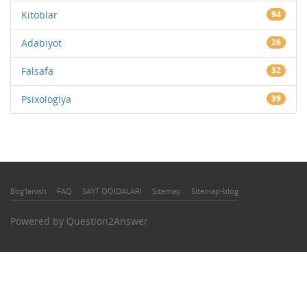
Kitoblar
94
Adabiyot
26
Falsafa
32
Psixologiya
39
Bog'lanish
FAQ
SAYT QOIDALARI
Sitemap
Sitemap-blog
Powered by
Question2Answer