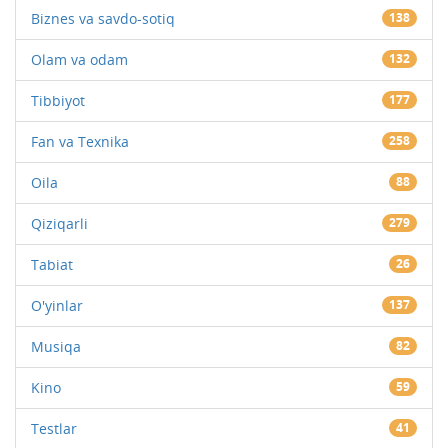
Biznes va savdo-sotiq
138
Olam va odam
132
Tibbiyot
177
Fan va Texnika
258
Oila
88
Qiziqarli
279
Tabiat
26
O'yinlar
137
Musiqa
82
Kino
59
Testlar
41