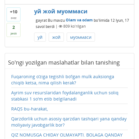
уй жой муоммаси
+10
ovoz
gayrat
Bu mavzu
Olam va odam
bo'limida
12 Iyun, 17
savol berdi
|
809
ko'rilgan
2
javob
уй
жой
муоммаси
So'ngi yozilgan maslahatlar bilan tanishing
Fuqaroning o‘ziga tegishli bo‘lgan mulk auksionga
chiqib ketsa, nima qilish kerak?
Ayrim suv resurslaridan foydalanganlik uchun soliq
stabkasi 1 so'm etib belgilanadi
RAQS bu-harakat,
Qarzdorlik uchun asosiy qarzdan tashqari yana qanday
moliyaviy javobgarlik bor?
QIZ NOMUSGA CHIDAY OLMAYAPTI. BOLAGA QANDAY