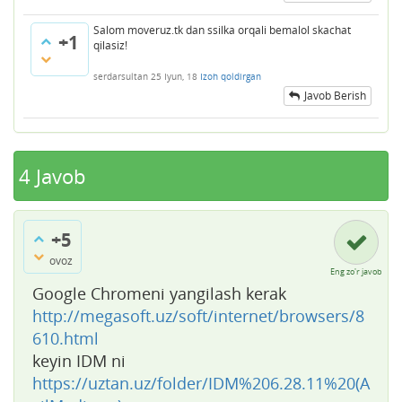
Salom moveruz.tk dan ssilka orqali bemalol skachat
+1
qilasiz!
serdarsultan
25 Iyun, 18
Izoh qoldirgan
Javob Berish
4
Javob
+5
ovoz
Eng zo'r javob
Google Chromeni yangilash kerak
http://megasoft.uz/soft/internet/browsers/8
610.html
keyin IDM ni
https://uztan.uz/folder/IDM%206.28.11%20(A