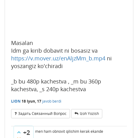
Masalan
Idm ga kirib dobavit ni bosasiz va
https://v.mover.uz/enAljzMm_b.mp4
ni
yoszangiz ko'chiradi
_b bu 480p kachestva , _m bu 360p
kachestva, _s 240p kachestva
LION
18 Iyun, 17
javob berdi
Задать Связанный Вопрос
Izoh Yozish
+2
men ham obnovit qilishim kerak ekande