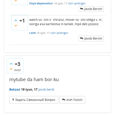
Floyd Mayweather
18 Iyun, 17
Izoh qoldirgan
Javob Berish
+1
watch so`zini o`chirasiz, mover so`zini oldiga v. ni ,
oxiriga esa kachestva ni tanlab .mp4 deb yozasiz
LION
18 Iyun, 17
Izoh qoldirgan
Javob Berish
+3
ovoz
mytube da ham bor-ku
Bekzod
19 Iyun, 17
javob berdi
Задать Связанный Вопрос
Izoh Yozish