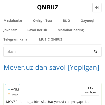
QNBUZ
Maslahatlar
Onlayn Test
В&О
Qaynoq!
Javobsiz
Savol berish
Maslahat bering
Telegram kanal
MUSIC QNBUZ
Mover.uz dan savol
[Yopilgan]
+10
1.9k
ko'rilgan
ovoz
MOVER dan nega idm skachat yozuvi chiqmayapti bu