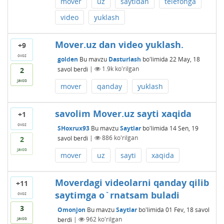
mover
uz
saytidan
telefonga
video
yuklash
Mover.uz dan video yuklash.
+9
ovoz
golden
Bu mavzu
Dasturlash
bo'limida
22 May, 18
savol berdi
|
1.9k
ko'rilgan
2
javob
mover
qanday
yuklash
savolim Mover.uz sayti xaqida
+1
ovoz
SHoxrux93
Bu mavzu
Saytlar
bo'limida
14 Sen, 19
savol berdi
|
886
ko'rilgan
2
javob
mover
uz
sayti
xaqida
Moverdagi videolarni qanday qilib
+11
saytimga o`rnatsam buladi
ovoz
3
Omonjon
Bu mavzu
Saytlar
bo'limida
01 Fev, 18
savol
berdi
|
962
ko'rilgan
javob