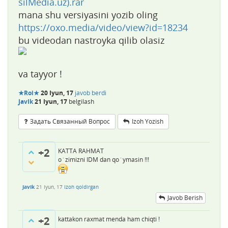
silMedia.uz).rar
mana shu versiyasini yozib oling
https://oxo.media/video/view?id=18234
bu videodan nastroyka qilib olasiz
va tayyor !
★Roi★
20 Iyun, 17
javob berdi
JavIk
21 Iyun, 17
belgilash
Задать Связанный Вопрос
Izoh Yozish
+2
KATTA RAHMAT
o`zimizni IDM dan qo`ymasin !!!
JavIk
21 Iyun, 17
Izoh qoldirgan
Javob Berish
+2
kattakon raxmat menda ham chiqti !