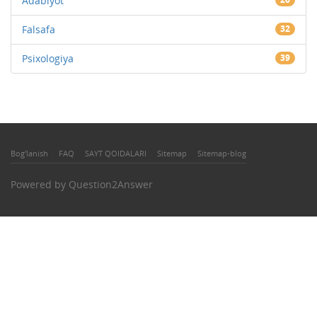
Adabiyot
Falsafa
32
Psixologiya
39
Bog'lanish
FAQ
SAYT QOIDALARI
Sitemap
Sitemap-blog
Powered by
Question2Answer