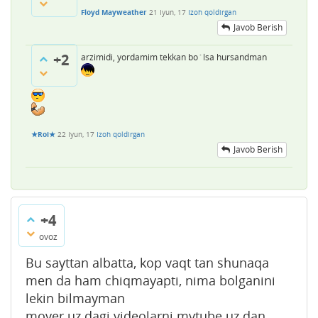
Floyd Mayweather
21 Iyun, 17
Izoh qoldirgan
Javob Berish
+2
arzimidi, yordamim tekkan bo`lsa hursandman
★Roi★
22 Iyun, 17
Izoh qoldirgan
Javob Berish
+4
ovoz
Bu sayttan albatta, kop vaqt tan shunaqa
men da ham chiqmayapti, nima bolganini
lekin bilmayman
mover.uz dagi videolarni mytube.uz dan