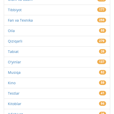
Tibbiyot
177
Fan va Texnika
258
Oila
88
Qiziqarli
279
Tabiat
26
O'yinlar
137
Musiqa
82
Kino
59
Testlar
41
Kitoblar
94
26