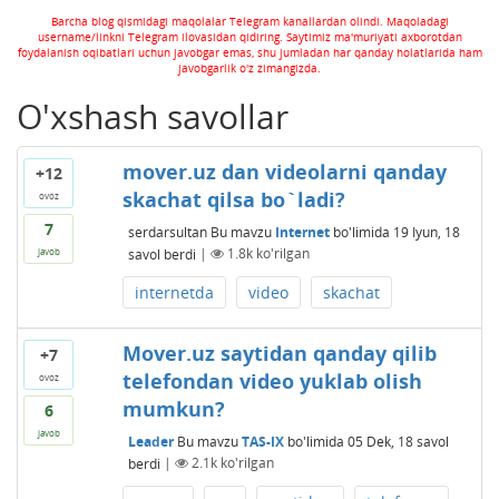
Barcha blog qismidagi maqolalar Telegram kanallardan olindi. Maqoladagi
username/linkni Telegram ilovasidan qidiring. Saytimiz ma'muriyati axborotdan
foydalanish oqibatlari uchun javobgar emas, shu jumladan har qanday holatlarida ham
javobgarlik o'z zimangizda.
O'xshash savollar
mover.uz dan videolarni qanday
+12
skachat qilsa bo`ladi?
ovoz
7
serdarsultan
Bu mavzu
Internet
bo'limida
19 Iyun, 18
savol berdi
|
1.8k
ko'rilgan
javob
internetda
video
skachat
Mover.uz saytidan qanday qilib
+7
telefondan video yuklab olish
ovoz
mumkun?
6
javob
Leader
Bu mavzu
TAS-IX
bo'limida
05 Dek, 18
savol
berdi
|
2.1k
ko'rilgan