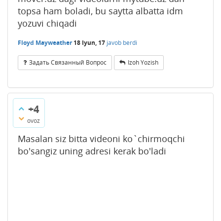
topsa ham boladi, bu saytta albatta idm
yozuvi chiqadi
Floyd Mayweather
18 Iyun, 17
javob berdi
Задать Связанный Вопрос
Izoh Yozish
+4
ovoz
Masalan siz bitta videoni ko`chirmoqchi
bo'sangiz uning adresi kerak bo'ladi