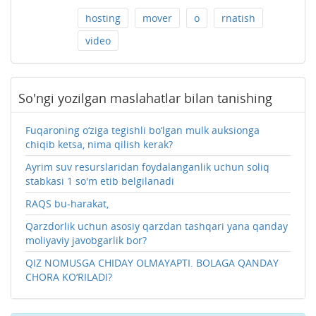
hosting
mover
o
rnatish
video
So'ngi yozilgan maslahatlar bilan tanishing
Fuqaroning o‘ziga tegishli bo‘lgan mulk auksionga
chiqib ketsa, nima qilish kerak?
Ayrim suv resurslaridan foydalanganlik uchun soliq
stabkasi 1 so'm etib belgilanadi
RAQS bu-harakat,
Qarzdorlik uchun asosiy qarzdan tashqari yana qanday
moliyaviy javobgarlik bor?
QIZ NOMUSGA CHIDAY OLMAYAPTI. BOLAGA QANDAY
CHORA KO‘RILADI?