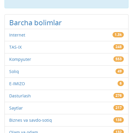
Barcha bolimlar
Internet
1.3k
TAS-IX
248
Kompyuter
553
Soliq
49
E-IMIZO
6
Dasturlash
276
Saytlar
217
Biznes va savdo-sotiq
138
Olam va odam
132