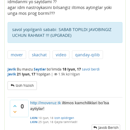
idmdanmi yo saytdami ??
agar idm nastroykasini bilsangiz iltimos aytinglar yoki
unga mos prog bormi???
savol yopilganli sababi:
SABAB TOPILDI JAVOBINGIZ
UCHUN RAHMAT !!! (UPGRADE)
mover
skachat
video
qanday-qilib
JavIk
Bu mavzu
Saytlar
bo'limida
18 Iyun, 17
savol berdi
JavIk
21 Iyun, 17
Yopilgan
|
1.9k
ko'rilgan
Izoh Yozish
http://moveruz.tk
iltimos kamchiliklari bo'lsa
0
aytiylar!
LION
10 Iyun, 18
Izoh qoldirgan
LION
25 Iyun, 18
Qayta tahrirladi!
Javob Berish