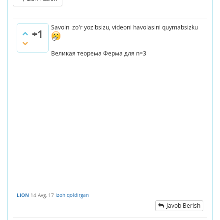
Savolni zo'r yozibsizu, videoni havolasini quymabsizku
+1
Великая теорема Ферма для n=3
LION
14 Avg, 17
Izoh qoldirgan
Javob Berish