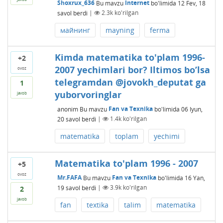
Shoxrux_636
Bu mavzu
Internet
bo'limida
12 Fev, 18
savol berdi
|
2.3k
ko'rilgan
майнинг
mayning
ferma
Kimda matematika to'plam 1996-
+2
2007 yechimlari bor? Iltimos bo’lsa
ovoz
telegramdan @jovokh_deputat ga
1
yuborvoringlar
javob
anonim
Bu mavzu
Fan va Texnika
bo'limida
06 Iyun,
20
savol berdi
|
1.4k
ko'rilgan
matematika
toplam
yechimi
Matematika to'plam 1996 - 2007
+5
ovoz
Mr.FAFA
Bu mavzu
Fan va Texnika
bo'limida
16 Yan,
19
savol berdi
|
3.9k
ko'rilgan
2
javob
fan
textika
talim
matematika