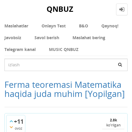
QNBUZ
Maslahatlar
Onlayn Test
В&О
Qaynoq!
Javobsiz
Savol berish
Maslahat bering
Telegram kanal
MUSIC QNBUZ
Ferma teoremasi Matematika
haqida juda muhim
[Yopilgan]
+11
2.8k
ko'rilgan
ovoz