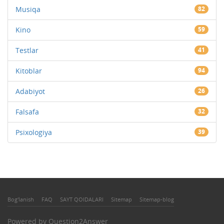
Musiqa
82
Kino
59
Testlar
41
Kitoblar
94
Adabiyot
26
Falsafa
32
Psixologiya
39
Bog'lanish
FAQ
SAYT QOIDALARI
Sitemap
Sitemap-blog
Powered by
Question2Answer