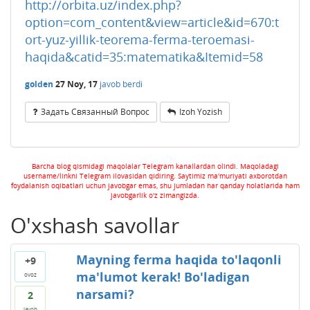
http://orbita.uz/index.php?
option=com_content&view=article&id=670:t
ort-yuz-yillik-teorema-ferma-teroemasi-
haqida&catid=35:matematika&Itemid=58
golden
27 Noy, 17
javob berdi
Задать Связанный Вопрос
Izoh Yozish
Barcha blog qismidagi maqolalar Telegram kanallardan olindi. Maqoladagi
username/linkni Telegram ilovasidan qidiring. Saytimiz ma'muriyati axborotdan
foydalanish oqibatlari uchun javobgar emas, shu jumladan har qanday holatlarida ham
javobgarlik o'z zimangizda.
O'xshash savollar
Mayning ferma haqida to'laqonli
+9
ma'lumot kerak! Bo'ladigan
ovoz
narsami?
2
javob