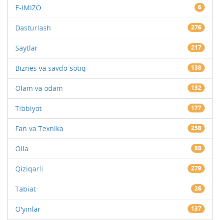
E-IMIZO
6
Dasturlash
276
Saytlar
217
Biznes va savdo-sotiq
138
Olam va odam
132
Tibbiyot
177
Fan va Texnika
258
Oila
88
Qiziqarli
279
Tabiat
26
O'yinlar
137