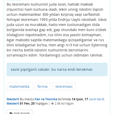
Bu teoremani tushunish juda oson, hattoki maktab
o'quvchisi ham tushuna oladi, lekin uning isbotini topish
uchun matematiklar 300 yildan ko'proq vaqt sarflashdi.
Nihoyat teoremani 1993-yilda Endryu Uayls isbotladi. Isbot
juda uzun va murakkab, hatto men tushunadigan tilda
bo'lganida boshqa gap edi, gap shundaki men buni o'zbek
tilidagisini topolmadim, rus tilini esa yaxshi bilmayman,
Agar mabodo saytda matematikaga qiziqadiganlar va rus
tilini biladiganlar bo'lsa, men atigi n=3 hol uchun Eylerning
bir necha betlik isbotini tushuntirib berishlarini
so'ramoqchi edim. Yordamingiz uchun oldindan rahmat.
savol yopilganli sababi:
bu narsa endi kerakmas
matematika
ferma
teoremasi
MasterX
Bu mavzu
Fan va Texnika
bo'limida
14 Iyun, 17
savol berdi
MasterX
01 Fev, 20
Yopilgan
|
2.8k
ko'rilgan
Izoh Yozish