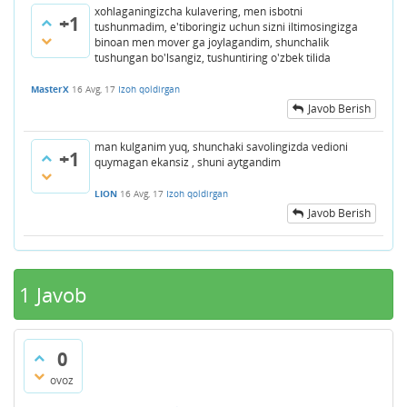
xohlaganingizcha kulavering, men isbotni
+1
tushunmadim, e'tiboringiz uchun sizni iltimosingizga
binoan men mover ga joylagandim, shunchalik
tushungan bo'lsangiz, tushuntiring o'zbek tilida
MasterX
16 Avg, 17
Izoh qoldirgan
Javob Berish
man kulganim yuq, shunchaki savolingizda vedioni
+1
quymagan ekansiz , shuni aytgandim
LION
16 Avg, 17
Izoh qoldirgan
Javob Berish
1
Javob
0
ovoz