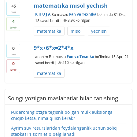
matematika misol yechish
+6
ovoz
K H U J A
Bu mavzu
Fan va Texnika
bo'limida
31 Okt,
18
savol berdi
|
3.9k
ko'rilgan
4
javob
matematika
misol
yechish
9*x+6*x=2*4*x
0
ovoz
anonim
Bu mavzu
Fan va Texnika
bo'limida
15 Apr, 21
savol berdi
|
510
ko'rilgan
0
javob
matematika
So'ngi yozilgan maslahatlar bilan tanishing
Fuqaroning o‘ziga tegishli bo‘lgan mulk auksionga
chiqib ketsa, nima qilish kerak?
Ayrim suv resurslaridan foydalanganlik uchun soliq
stabkasi 1 so'm etib belgilanadi