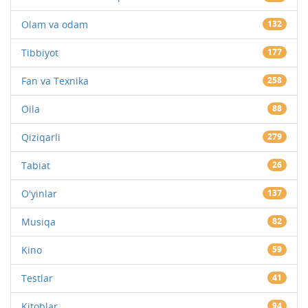
Olam va odam
132
Tibbiyot
177
Fan va Texnika
258
Oila
88
Qiziqarli
279
Tabiat
26
O'yinlar
137
Musiqa
82
Kino
59
Testlar
41
Kitoblar
94