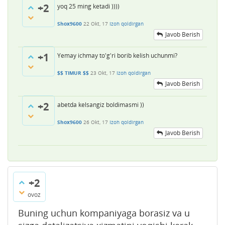
+2
yoq 25 ming ketadi ))))
Shox9600
22 Okt, 17
Izoh qoldirgan
Javob Berish
+1
Yemay ichmay to'g'ri borib kelish uchunmi?
$$ TIMUR $$
23 Okt, 17
Izoh qoldirgan
Javob Berish
+2
abetda kelsangiz boldimasmi ))
Shox9600
26 Okt, 17
Izoh qoldirgan
Javob Berish
+2
ovoz
Buning uchun kompaniyaga borasiz va u