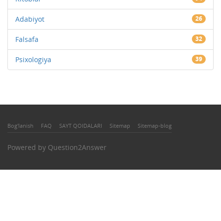
Adabiyot
26
Falsafa
32
Psixologiya
39
Bog'lanish
FAQ
SAYT QOIDALARI
Sitemap
Sitemap-blog
Powered by
Question2Answer