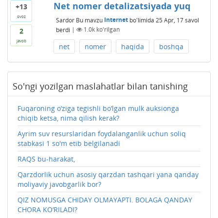
Net nomer detalizatsiyada yuq
+13
ovoz
Sardor
Bu mavzu
Internet
bo'limida
25 Apr, 17
savol
berdi
|
1.0k
ko'rilgan
2
javob
net
nomer
haqida
boshqa
So'ngi yozilgan maslahatlar bilan tanishing
Fuqaroning o‘ziga tegishli bo‘lgan mulk auksionga
chiqib ketsa, nima qilish kerak?
Ayrim suv resurslaridan foydalanganlik uchun soliq
stabkasi 1 so'm etib belgilanadi
RAQS bu-harakat,
Qarzdorlik uchun asosiy qarzdan tashqari yana qanday
moliyaviy javobgarlik bor?
QIZ NOMUSGA CHIDAY OLMAYAPTI. BOLAGA QANDAY
CHORA KO‘RILADI?