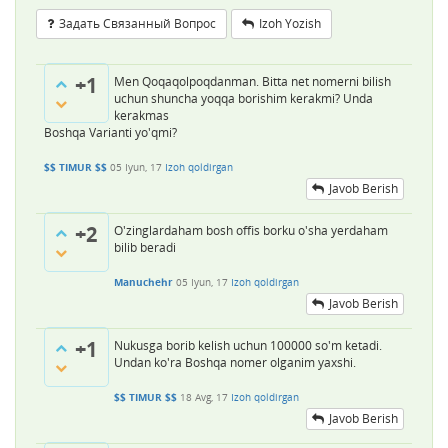
Задать Связанный Вопрос
Izoh Yozish
+1
Men Qoqaqolpoqdanman. Bitta net nomerni bilish
uchun shuncha yoqqa borishim kerakmi? Unda
kerakmas
Boshqa Varianti yo'qmi?
$$ TIMUR $$
05 Iyun, 17
Izoh qoldirgan
Javob Berish
+2
O'zinglardaham bosh offis borku o'sha yerdaham
bilib beradi
Manuchehr
05 Iyun, 17
Izoh qoldirgan
Javob Berish
+1
Nukusga borib kelish uchun 100000 so'm ketadi.
Undan ko'ra Boshqa nomer olganim yaxshi.
$$ TIMUR $$
18 Avg, 17
Izoh qoldirgan
Javob Berish