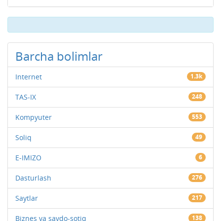
Barcha bolimlar
Internet
1.3k
TAS-IX
248
Kompyuter
553
Soliq
49
E-IMIZO
6
Dasturlash
276
Saytlar
217
Biznes va savdo-sotiq
138