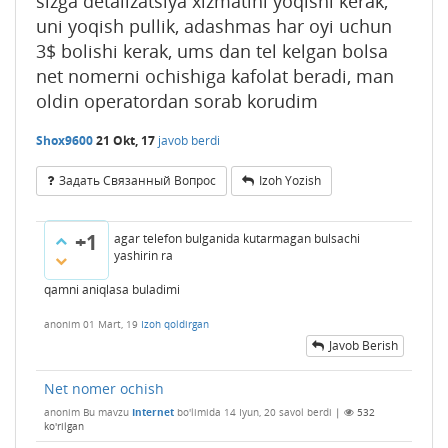
sizga detalizatsiya xizmatini yoqishi kerak,
uni yoqish pullik, adashmas har oyi uchun
3$ bolishi kerak, ums dan tel kelgan bolsa
net nomerni ochishiga kafolat beradi, man
oldin operatordan sorab korudim
Shox9600
21 Okt, 17
javob berdi
Задать Связанный Вопрос
Izoh Yozish
+1
agar telefon bulganida kutarmagan bulsachi
yashirin ra
qamni aniqlasa buladimi
anonim
01 Mart, 19
Izoh qoldirgan
Javob Berish
Net nomer ochish
anonim
Bu mavzu
Internet
bo'limida
14 Iyun, 20
savol berdi
|
532
ko'rilgan