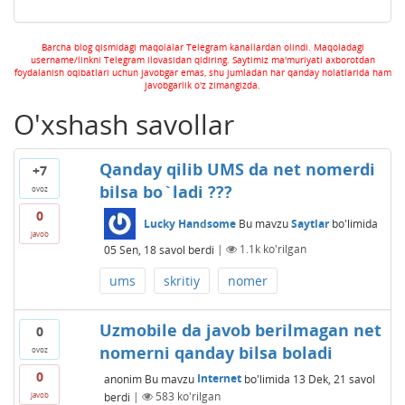
Barcha blog qismidagi maqolalar Telegram kanallardan olindi. Maqoladagi
username/linkni Telegram ilovasidan qidiring. Saytimiz ma'muriyati axborotdan
foydalanish oqibatlari uchun javobgar emas, shu jumladan har qanday holatlarida ham
javobgarlik o'z zimangizda.
O'xshash savollar
Qanday qilib UMS da net nomerdi
+7
bilsa bo`ladi ???
ovoz
0
Lucky Handsome
Bu mavzu
Saytlar
bo'limida
javob
05 Sen, 18
savol berdi
|
1.1k
ko'rilgan
ums
skritiy
nomer
Uzmobile da javob berilmagan net
0
nomerni qanday bilsa boladi
ovoz
0
anonim
Bu mavzu
Internet
bo'limida
13 Dek, 21
savol
berdi
|
583
ko'rilgan
javob