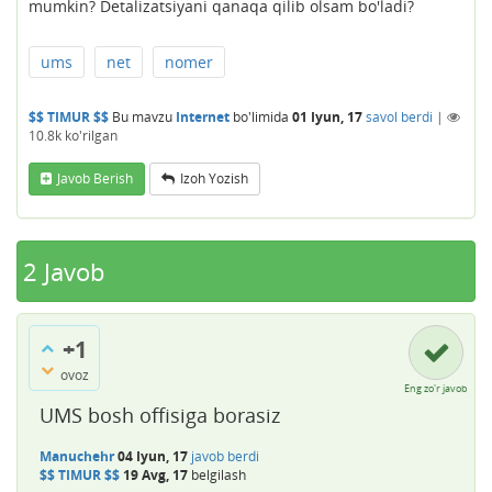
mumkin? Detalizatsiyani qanaqa qilib olsam bo'ladi?
ums
net
nomer
$$ TIMUR $$
Bu mavzu
Internet
bo'limida
01 Iyun, 17
savol berdi
|
10.8k
ko'rilgan
Javob Berish
Izoh Yozish
2
Javob
+1
ovoz
Eng zo'r javob
UMS bosh offisiga borasiz
Manuchehr
04 Iyun, 17
javob berdi
$$ TIMUR $$
19 Avg, 17
belgilash