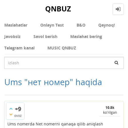
QNBUZ
Maslahatlar
Onlayn Test
В&О
Qaynoq!
Javobsiz
Savol berish
Maslahat bering
Telegram kanal
MUSIC QNBUZ
Ums "нет номер" haqida
+9
10.8k
ko'rilgan
ovoz
Ums nomerda Net nomerni qanaqa qilib aniqlash