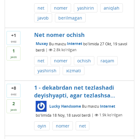
net
nomer
yashirin
aniqlah
javob
berilmagan
Net nomer ochish
+1
ovoz
Muxay
Bu mavzu
Internet
bo'limida
27 Okt, 19
savol
berdi
|
2.8k
ko'rilgan
1
javob
net
nomer
ochish
raqam
yashirish
xizmati
1 - dekabrdan net tezlashadi
+8
deyishyapti, agar tezlashsa...
ovoz
2
Lucky Handsome
Bu mavzu
Internet
javob
bo'limida
18 Noy, 18
savol berdi
|
1.9k
ko'rilgan
oyin
nomer
net