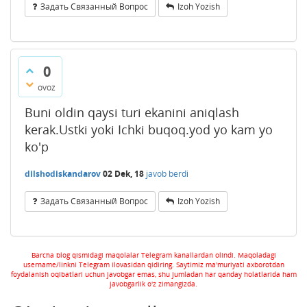
Задать Связанный Вопрос
Izoh Yozish
0
ovoz
Buni oldin qaysi turi ekanini aniqlash
kerak.Ustki yoki Ichki buqoq.yod yo kam yo
ko'p
dilshodiskandarov
02 Dek, 18
javob berdi
Задать Связанный Вопрос
Izoh Yozish
Barcha blog qismidagi maqolalar Telegram kanallardan olindi. Maqoladagi
username/linkni Telegram ilovasidan qidiring. Saytimiz ma'muriyati axborotdan
foydalanish oqibatlari uchun javobgar emas, shu jumladan har qanday holatlarida ham
javobgarlik o'z zimangizda.