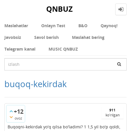
QNBUZ
Maslahatlar
Onlayn Test
В&О
Qaynoq!
Javobsiz
Savol berish
Maslahat bering
Telegram kanal
MUSIC QNBUZ
buqoq-kekirdak
+12
911
ko'rilgan
ovoz
Buqoqni-kekirdak yo'q qilsa bo'ladimi? 1 1,5 yil bo'p qoldi,