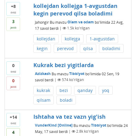
kollejdan kollejga 1-avgustdan
+8
kegin perevod qilsa boladimi
ovoz
3
Jahongir
Bu mavzu
Olam va odam
bo'limida
22 Avg,
17
savol berdi
|
1.5k
ko'rilgan
javob
kollejdan
kollejga
1-avgustdan
kegin
perevod
qilsa
boladimi
Kukrak bezi yigitlarda
0
ovoz
Azizkash
Bu mavzu
Tibbiyot
bo'limida
02 Sen, 19
savol berdi
|
574
ko'rilgan
0
javob
kukrak
bezi
qanday
yoq
qilsam
boladi
Ishtaha va tez vazn yig'ish
+14
ovoz
VunderKind [Online]
Bu mavzu
Tibbiyot
bo'limida
24
May, 17
savol berdi
|
2.8k
ko'rilgan
4