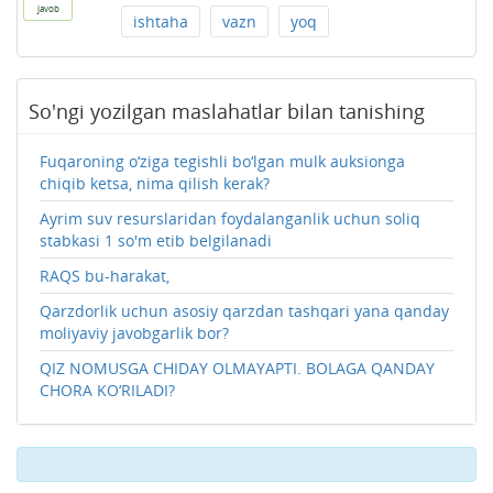
javob
ishtaha
vazn
yoq
So'ngi yozilgan maslahatlar bilan tanishing
Fuqaroning o‘ziga tegishli bo‘lgan mulk auksionga
chiqib ketsa, nima qilish kerak?
Ayrim suv resurslaridan foydalanganlik uchun soliq
stabkasi 1 so'm etib belgilanadi
RAQS bu-harakat,
Qarzdorlik uchun asosiy qarzdan tashqari yana qanday
moliyaviy javobgarlik bor?
QIZ NOMUSGA CHIDAY OLMAYAPTI. BOLAGA QANDAY
CHORA KO‘RILADI?