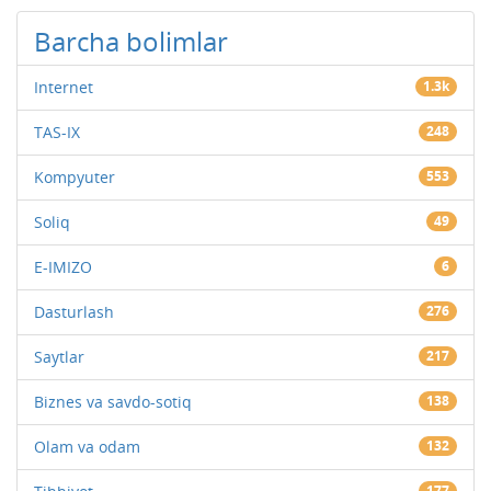
Barcha bolimlar
Internet
1.3k
TAS-IX
248
Kompyuter
553
Soliq
49
E-IMIZO
6
Dasturlash
276
Saytlar
217
Biznes va savdo-sotiq
138
Olam va odam
132
177