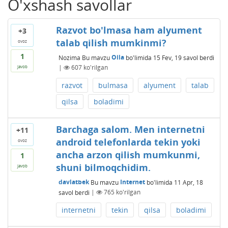
O'xshash savollar
Razvot bo'lmasa ham alyument
+3
talab qilish mumkinmi?
ovoz
1
Nozima
Bu mavzu
Oila
bo'limida
15 Fev, 19
savol berdi
|
607
ko'rilgan
javob
razvot
bulmasa
alyument
talab
qilsa
boladimi
Barchaga salom. Men internetni
+11
android telefonlarda tekin yoki
ovoz
ancha arzon qilish mumkunmi,
1
shuni bilmoqchidim.
javob
davlatbek
Bu mavzu
Internet
bo'limida
11 Apr, 18
savol berdi
|
765
ko'rilgan
internetni
tekin
qilsa
boladimi