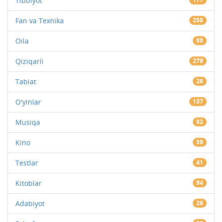
Tibbiyot
Fan va Texnika
258
Oila
88
Qiziqarli
279
Tabiat
26
O'yinlar
137
Musiqa
82
Kino
59
Testlar
41
Kitoblar
94
Adabiyot
26