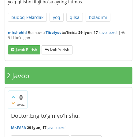
yo'q qilishni iloji bo'sa ayting iltimos.
buqoq-kekirdak
yoq
qilsa
boladimi
mirshohid
Bu mavzu
Tibbiyot
bo'limida
29 Iyun, 17
savol berdi
|
911
ko'rilgan
Javob Berish
Izoh Yozish
2
Javob
0
ovoz
Doctor.Eng to'g'ri yo'li shu.
Mr.FAFA
29 Iyun, 17
javob berdi