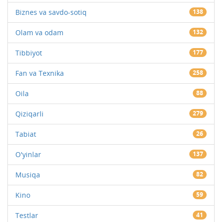
Biznes va savdo-sotiq
138
Olam va odam
132
Tibbiyot
177
Fan va Texnika
258
Oila
88
Qiziqarli
279
Tabiat
26
O'yinlar
137
Musiqa
82
Kino
59
Testlar
41