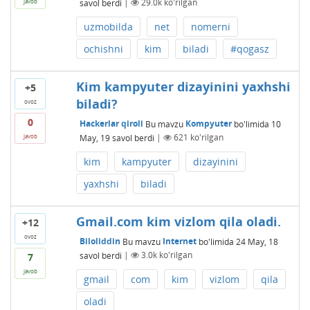
savol berdi
|
29.0k
ko'rilgan
javob
uzmobilda
net
nomerni
ochishni
kim
biladi
#qogasz
Kim kampyuter dizayinini yaxhshi
+5
biladi?
ovoz
0
Hackerlar qiroli
Bu mavzu
Kompyuter
bo'limida
10
May, 19
savol berdi
|
621
ko'rilgan
javob
kim
kampyuter
dizayinini
yaxhshi
biladi
Gmail.com kim vizlom qila oladi.
+12
ovoz
Biloliddin
Bu mavzu
Internet
bo'limida
24 May, 18
savol berdi
|
3.0k
ko'rilgan
7
javob
gmail
com
kim
vizlom
qila
oladi