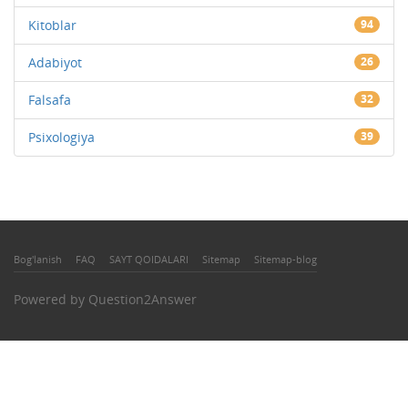
Kitoblar
94
Adabiyot
26
Falsafa
32
Psixologiya
39
Bog'lanish
FAQ
SAYT QOIDALARI
Sitemap
Sitemap-blog
Powered by
Question2Answer