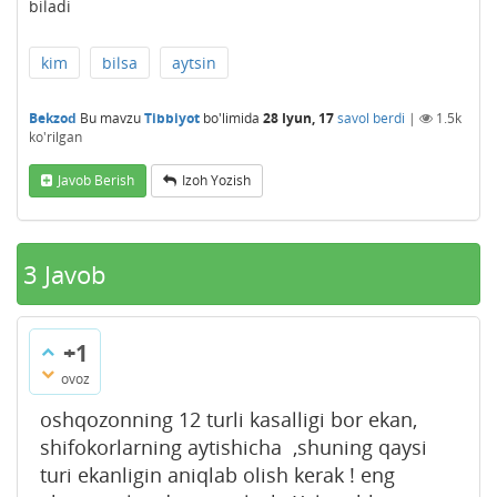
biladi
kim
bilsa
aytsin
Bekzod
Bu mavzu
Tibbiyot
bo'limida
28 Iyun, 17
savol berdi
|
1.5k
ko'rilgan
Javob Berish
Izoh Yozish
3
Javob
+1
ovoz
oshqozonning 12 turli kasalligi bor ekan,
shifokorlarning aytishicha ,shuning qaysi
turi ekanligin aniqlab olish kerak ! eng