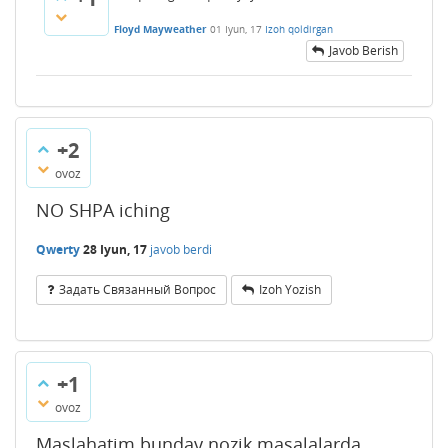
Floyd Mayweather
01 Iyun, 17
Izoh qoldirgan
Javob Berish
+2
ovoz
NO SHPA iching
Qwerty
28 Iyun, 17
javob berdi
Задать Связанный Вопрос
Izoh Yozish
+1
ovoz
Maslahatim bunday nozik masalalarda