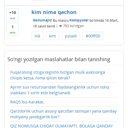
kim nima qachon
+10
ovoz
Abdumajid
Bu mavzu
Kompyuter
bo'limida
16 Mart,
18
savol berdi
|
783
ko'rilgan
1
javob
nik
kim
yutadi
#00ff00
So'ngi yozilgan maslahatlar bilan tanishing
Fuqaroning o‘ziga tegishli bo‘lgan mulk auksionga
chiqib ketsa, nima qilish kerak?
Ayrim suv resurslaridan foydalanganlik uchun soliq
stabkasi 1 so'm etib belgilanadi
RAQS bu-harakat,
Qarzdorlik uchun asosiy qarzdan tashqari yana qanday
moliyaviy javobgarlik bor?
QIZ NOMUSGA CHIDAY OLMAYAPTI. BOLAGA QANDAY