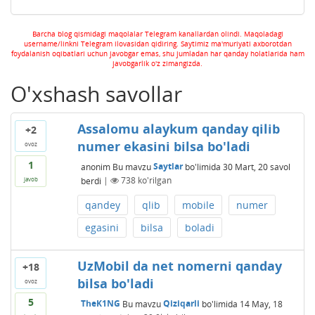
Barcha blog qismidagi maqolalar Telegram kanallardan olindi. Maqoladagi
username/linkni Telegram ilovasidan qidiring. Saytimiz ma'muriyati axborotdan
foydalanish oqibatlari uchun javobgar emas, shu jumladan har qanday holatlarida ham
javobgarlik o'z zimangizda.
O'xshash savollar
Assalomu alaykum qanday qilib
+2
numer ekasini bilsa bo'ladi
ovoz
1
anonim
Bu mavzu
Saytlar
bo'limida
30 Mart, 20
savol
berdi
|
738
ko'rilgan
javob
qandey
qlib
mobile
numer
egasini
bilsa
boladi
UzMobil da net nomerni qanday
+18
bilsa bo'ladi
ovoz
5
TheK1NG
Bu mavzu
Qiziqarli
bo'limida
14 May, 18