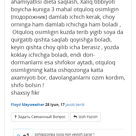
ahamiyatlisi dieta saqlash, Xaliq tibbiyoti
boyicha-kuniga 3 mahal otquloq osimligin
(подорожник) damlab ichich kerak, choy
orninga ham damlab ichichga ham boladi ,
Otquloq osimligin kuzda terib yigib soya da
qurgatib qishta saqlab qoyishga boladi,
keyin qishta choy qilib icha berasiz , yozda
koklay ichichga boladi, endi dori-
dormanlarni esa shifokor aytadi, otquloq
osimligining katta oshqozonga katta
axamiyoti bor, davolanganlarni ozim kordim,
shifo bolsin !
shaxsiy fikr
Floyd Mayweather
28 Iyun, 17
javob berdi
Задать Связанный Вопрос
Izoh Yozish
+1
oshqozonga issiq non yeyish zarar !