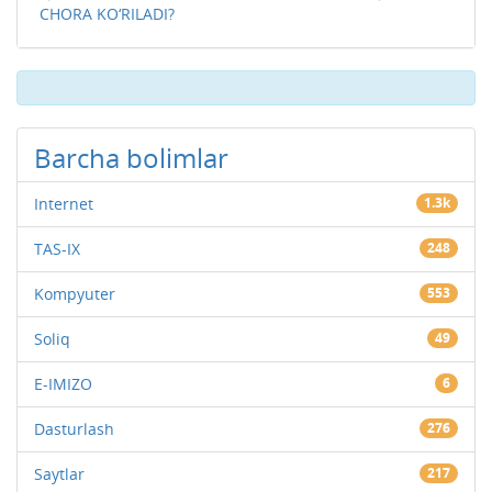
CHORA KO‘RILADI?
Barcha bolimlar
Internet
1.3k
TAS-IX
248
Kompyuter
553
Soliq
49
E-IMIZO
6
Dasturlash
276
Saytlar
217