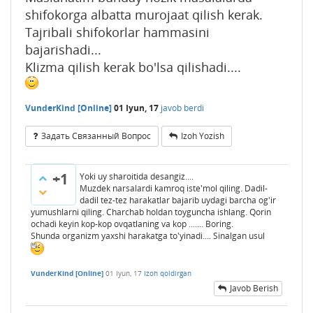
shifokorga albatta murojaat qilish kerak.
Tajribali shifokorlar hammasini
bajarishadi...
Klizma qilish kerak bo'lsa qilishadi....
VunderKind [Online]
01 Iyun, 17
javob berdi
Задать Связанный Вопрос
Izoh Yozish
+1
Yoki uy sharoitida desangiz....
Muzdek narsalardi kamroq iste'mol qiling. Dadil-
dadil tez-tez harakatlar bajarib uydagi barcha og'ir
yumushlarni qiling. Charchab holdan toyguncha ishlang. Qorin
ochadi keyin kop-kop ovqatlaning va kop ....... Boring.
Shunda organizm yaxshi harakatga to'yinadi.... Sinalgan usul
VunderKind [Online]
01 Iyun, 17
Izoh qoldirgan
Javob Berish