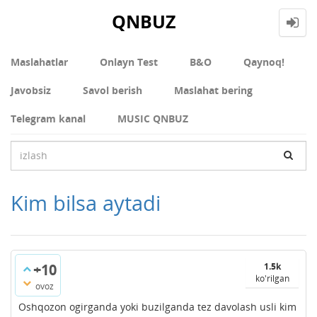
QNBUZ
Maslahatlar
Onlayn Test
В&О
Qaynoq!
Javobsiz
Savol berish
Maslahat bering
Telegram kanal
MUSIC QNBUZ
Kim bilsa aytadi
+10
1.5k
ko'rilgan
ovoz
Oshqozon ogirganda yoki buzilganda tez davolash usli kim