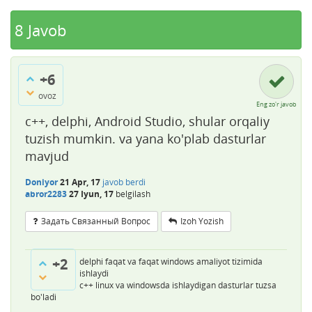
8
Javob
+6
ovoz
Eng zo'r javob
c++, delphi, Android Studio, shular orqaliy
tuzish mumkin. va yana ko'plab dasturlar
mavjud
Doniyor
21 Apr, 17
javob berdi
abror2283
27 Iyun, 17
belgilash
Задать Связанный Вопрос
Izoh Yozish
+2
delphi faqat va faqat windows amaliyot tizimida
ishlaydi
c++ linux va windowsda ishlaydigan dasturlar tuzsa
bo'ladi