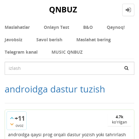
QNBUZ
Maslahatlar
Onlayn Test
В&О
Qaynoq!
Javobsiz
Savol berish
Maslahat bering
Telegram kanal
MUSIC QNBUZ
androidga dastur tuzish
+11
4.7k
ko'rilgan
ovoz
androidga qaysi prog orqali dastur yozish yoki tahrirlash