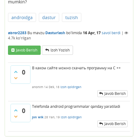
mumkin?
androidga
dastur
tuzish
abror2283
Bu mavzu
Dasturlash
bo'limida
16 Apr, 17
savol berdi
|
4.7k
ko'rilgan
Javob Berish
Izoh Yozish
В каком сайте можно скачать программу на C ++
0
anonim
14 Dek, 18
Izoh qoldirgan
Javob Berish
Telefonda android programmalar qanday yaratiladi
0
jon wik
28 Yan, 19
Izoh qoldirgan
Javob Berish