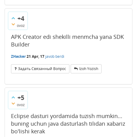
+4
ovoz
APK Creator edi shekilli menmcha yana SDK
Builder
ZHacker
21 Apr, 17
javob berdi
Задать Связанный Вопрос
Izoh Yozish
+5
ovoz
Eclipse dasturi yordamida tuzish mumkin...
buning uchun java dasturlash tilidan xabariz
bo'lishi kerak