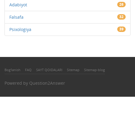
Adabiyot
26
Falsafa
32
Psixologiya
39
Bog'lanish
FAQ
SAYT QOIDALARI
Sitemap
Sitemap-blog
Powered by
Question2Answer