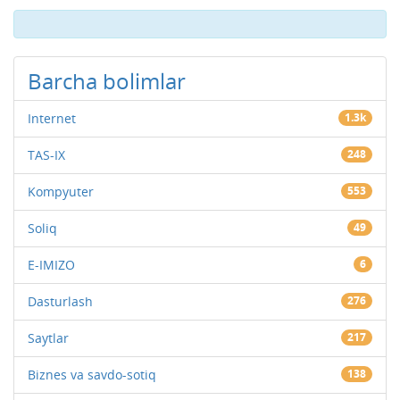
Barcha bolimlar
Internet
1.3k
TAS-IX
248
Kompyuter
553
Soliq
49
E-IMIZO
6
Dasturlash
276
Saytlar
217
Biznes va savdo-sotiq
138