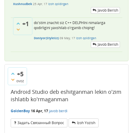
Xushnudbek
25 Apr, 17
Izoh qoldirgan
Javob Berish
+1
do'stim znachit siz C++ DELPHIni nimalarga
qodirligini yaxshilab o'rganib chiqing!
Doniyor(StyleUz)
09 May, 17
Izoh qoldirgan
Javob Berish
+5
ovoz
Android Studio deb eshitganman lekin o'zim
ishlatib ko'rmaganman
GoldenBoy
16 Apr, 17
javob berdi
Задать Связанный Вопрос
Izoh Yozish