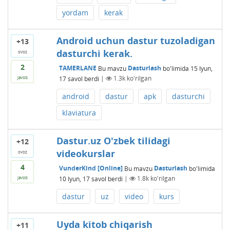
yordam
kerak
Android uchun dastur tuzoladigan
+13
dasturchi kerak.
ovoz
2
TAMERLANE
Bu mavzu
Dasturlash
bo'limida
15 Iyun,
17
savol berdi
|
1.3k
ko'rilgan
javob
android
dastur
apk
dasturchi
klaviatura
Dastur.uz O'zbek tilidagi
+12
videokurslar
ovoz
4
VunderKind [Online]
Bu mavzu
Dasturlash
bo'limida
10 Iyun, 17
savol berdi
|
1.8k
ko'rilgan
javob
dastur
uz
video
kurs
Uyda kitob chiqarish
+11