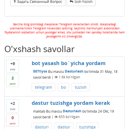
Задать Связанный Вопрос
Izoh Yozish
Barcha blog qismidagi maqolalar Telegram kanallardan olindi. Maqoladagi
username/linkni Telegram ilovasidan qidiring. Saytimiz ma'muriyati axborotdan
foydalanish oqibatlari uchun javobgar emas, shu jumladan har qanday holatlarida ham
javobgarlik o'z zimangizda.
O'xshash savollar
bot yasash bo`yicha yordam
+9
ovoz
007ilyos
Bu mavzu
Dasturlash
bo'limida
31 May, 18
savol berdi
|
1.6k
ko'rilgan
2
javob
telegram
bo
tuzish
dastur tuzishga yordam kerak
+2
ovoz
maktab
Bu mavzu
Dasturlash
bo'limida
24 Okt, 19
savol berdi
|
655
ko'rilgan
0
javob
dasturi
dastur
tuzishga