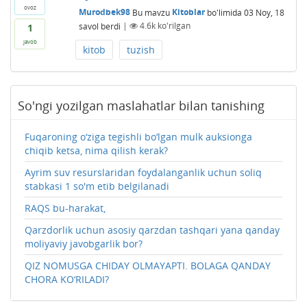
ovoz
Murodbek98
Bu mavzu
Kitoblar
bo'limida
03 Noy, 18
savol berdi
|
4.6k
ko'rilgan
1
javob
kitob
tuzish
So'ngi yozilgan maslahatlar bilan tanishing
Fuqaroning o‘ziga tegishli bo‘lgan mulk auksionga
chiqib ketsa, nima qilish kerak?
Ayrim suv resurslaridan foydalanganlik uchun soliq
stabkasi 1 so'm etib belgilanadi
RAQS bu-harakat,
Qarzdorlik uchun asosiy qarzdan tashqari yana qanday
moliyaviy javobgarlik bor?
QIZ NOMUSGA CHIDAY OLMAYAPTI. BOLAGA QANDAY
CHORA KO‘RILADI?