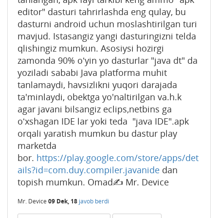
editor" dasturi tahrirlashda eng qulay, bu
dasturni android uchun moslashtirilgan turi
mavjud. Istasangiz yangi dasturingizni telda
qlishingiz mumkun. Asosiysi hozirgi
zamonda 90% oʻyin yo dasturlar "java dt" da
yoziladi sababi Java platforma muhit
tanlamaydi, havsizlikni yuqori darajada
ta'minlaydi, obektga yo'naltirilgan va.h.k
agar javani bilsangiz eclips,netbins ga
oʻxshagan IDE lar yoki teda "java IDE".apk
orqali yaratish mumkun bu dastur play
marketda
bor.
https://play.google.com/store/apps/det
ails?id=com.duy.compiler.javanide
dan
topish mumkun. Omad✍️ Mr. Device
Mr. Device
09 Dek, 18
javob berdi