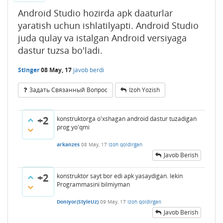
Android Studio hozirda apk daaturlar
yaratish uchun ishlatilyapti. Android Studio
juda qulay va istalgan Android versiyaga
dastur tuzsa bo'ladi.
Stinger
08 May, 17
javob berdi
Задать Связанный Вопрос
Izoh Yozish
+2
konstruktorga o'xshagan android dastur tuzadigan
prog yo'qmi
arkanzes
08 May, 17
Izoh qoldirgan
Javob Berish
+2
konstruktor sayt bor edi apk yasaydigan. lekin
Programmasini bilmiyman
Doniyor(StyleUz)
09 May, 17
Izoh qoldirgan
Javob Berish