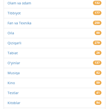
Olam va odam
132
Tibbiyot
177
Fan va Texnika
258
Oila
88
Qiziqarli
279
Tabiat
26
O'yinlar
137
Musiqa
82
Kino
59
Testlar
41
Kitoblar
94