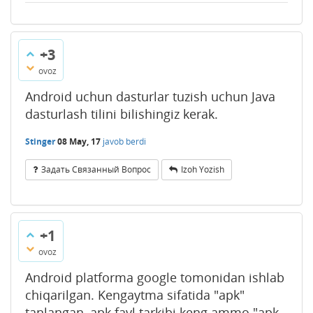
+3
ovoz
Android uchun dasturlar tuzish uchun Java
dasturlash tilini bilishingiz kerak.
Stinger
08 May, 17
javob berdi
Задать Связанный Вопрос
Izoh Yozish
+1
ovoz
Android platforma google tomonidan ishlab
chiqarilgan. Kengaytma sifatida "apk"
tanlangan, apk fayl tarkibi keng ammo "apk