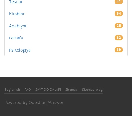
Testlar
41
Kitoblar
94
Adabiyot
26
Falsafa
32
Psixologiya
39
Bog'lanish
FAQ
SAYT QOIDALARI
Sitemap
Sitemap-blog
Powered by
Question2Answer