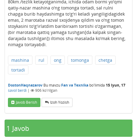
80km./tezlik ketayotganimda, ichida odam bormi yo'qmi
qatiy-nazar mashina o'ng tomonga tortadi, sal rulni
chapga burib haydashimga to'g'ri keladi yangiligidagidek
emas, 2 marotaba razval sxojdenya qildim va o'ng tomon
stoykasini to'g'irlatdim baribirxam tortishi o'zgarmagan,
(bir marotaba qattiq yamaga tushgan[da kalpak singan-
darajada tushilgan]) iltimos shu masalada ko'mak bering,
nimaga tortayabdi.
mashina
rul
ong
tomonga
chetga
tortadi
DostonHaqnazarov
Bu mavzu
Fan va Texnika
bo'limida
15 Iyun, 17
savol berdi
|
906
ko'rilgan
Javob Berish
Izoh Yozish
1
Javob