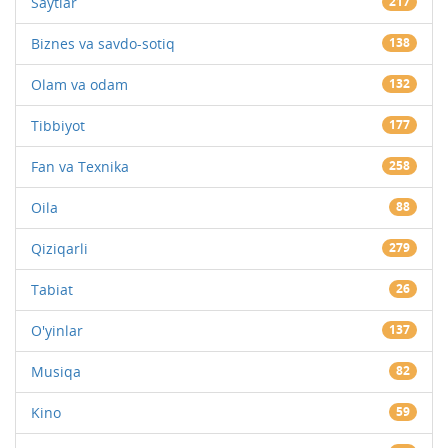
Saytlar
217
Biznes va savdo-sotiq
138
Olam va odam
132
Tibbiyot
177
Fan va Texnika
258
Oila
88
Qiziqarli
279
Tabiat
26
O'yinlar
137
Musiqa
82
Kino
59