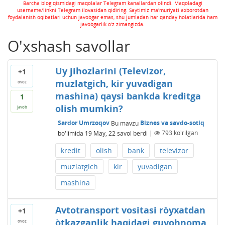
Barcha blog qismidagi maqolalar Telegram kanallardan olindi. Maqoladagi
username/linkni Telegram ilovasidan qidiring. Saytimiz ma'muriyati axborotdan
foydalanish oqibatlari uchun javobgar emas, shu jumladan har qanday holatlarida ham
javobgarlik o'z zimangizda.
O'xshash savollar
Uy jihozlarini (Televizor,
+1
muzlatgich, kir yuvadigan
ovoz
mashina) qaysi bankda kreditga
1
olish mumkin?
javob
Sardor Umrzoqov
Bu mavzu
Biznes va savdo-sotiq
bo'limida
19 May, 22
savol berdi
|
793
ko'rilgan
kredit
olish
bank
televizor
muzlatgich
kir
yuvadigan
mashina
Avtotransport vositasi ròyxatdan
+1
òtkazganlik haqidagi guvohnoma
ovoz