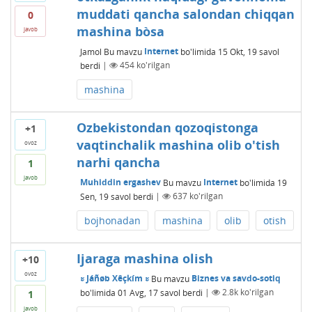
muddati qancha salondan chiqqan
0
mashina bòsa
javob
Jamol
Bu mavzu
Internet
bo'limida
15 Okt, 19
savol
berdi
|
454
ko'rilgan
mashina
Ozbekistondan qozoqistonga
+1
vaqtinchalik mashina olib o'tish
ovoz
narhi qancha
1
javob
Muhiddin ergashev
Bu mavzu
Internet
bo'limida
19
Sen, 19
savol berdi
|
637
ko'rilgan
bojhonadan
mashina
olib
otish
Ijaraga mashina olish
+10
ovoz
ะ Jáñøb Xêçkím ะ
Bu mavzu
Biznes va savdo-sotiq
bo'limida
01 Avg, 17
savol berdi
|
2.8k
ko'rilgan
1
javob