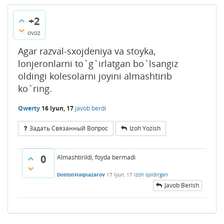
+2
ovoz
Agar razval-sxojdeniya va stoyka,
lonjeronlarni to`g`irlatgan bo`lsangiz
oldingi kolesolarni joyini almashtirib
ko`ring.
Qwerty
16 Iyun, 17
javob berdi
Задать Связанный Вопрос
Izoh Yozish
0
Almashtirildi, foyda bermadi
DostonHaqnazarov
17 Iyun, 17
Izoh qoldirgan
Javob Berish