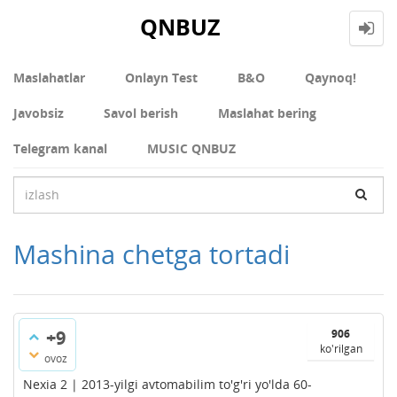
QNBUZ
Maslahatlar
Onlayn Test
В&О
Qaynoq!
Javobsiz
Savol berish
Maslahat bering
Telegram kanal
MUSIC QNBUZ
Mashina chetga tortadi
+9
906
ko'rilgan
ovoz
Nexia 2 | 2013-yilgi avtomabilim to'g'ri yo'lda 60-