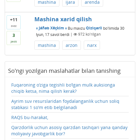
mashina
ijara
arenda
Mashina xarid qilish
+11
ovoz
ะ Jáñøb Xêçkím ะ
Bu mavzu
Qiziqarli
bo'limida
30
Iyun, 17
savol berdi
|
972
ko'rilgan
3
javob
mashina
arzon
narx
So'ngi yozilgan maslahatlar bilan tanishing
Fuqaroning o‘ziga tegishli bo‘lgan mulk auksionga
chiqib ketsa, nima qilish kerak?
Ayrim suv resurslaridan foydalanganlik uchun soliq
stabkasi 1 so'm etib belgilanadi
RAQS bu-harakat,
Qarzdorlik uchun asosiy qarzdan tashqari yana qanday
moliyaviy javobgarlik bor?