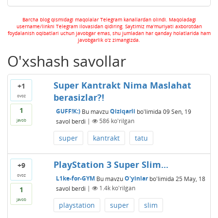
Barcha blog qismidagi maqolalar Telegram kanallardan olindi. Maqoladagi
username/linkni Telegram ilovasidan qidiring. Saytimiz ma'muriyati axborotdan
foydalanish oqibatlari uchun javobgar emas, shu jumladan har qanday holatlarida ham
javobgarlik o'z zimangizda.
O'xshash savollar
Super Kantrakt Nima Maslahat
+1
berasizlar?!
ovoz
1
GUFF!K:)
Bu mavzu
Qiziqarli
bo'limida
09 Sen, 19
savol berdi
|
586
ko'rilgan
javob
super
kantrakt
tatu
PlayStation 3 Super Slim...
+9
ovoz
L1ke-for-GYM
Bu mavzu
O'yinlar
bo'limida
25 May, 18
savol berdi
|
1.4k
ko'rilgan
1
javob
playstation
super
slim