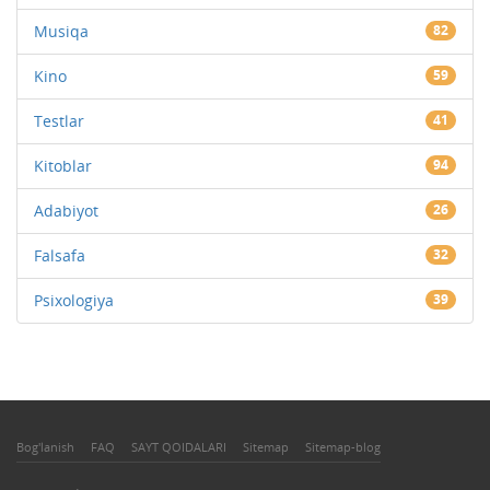
Musiqa
82
Kino
59
Testlar
41
Kitoblar
94
Adabiyot
26
Falsafa
32
Psixologiya
39
Bog'lanish
FAQ
SAYT QOIDALARI
Sitemap
Sitemap-blog