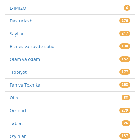
E-IMIZO
6
Dasturlash
276
Saytlar
217
Biznes va savdo-sotiq
138
Olam va odam
132
Tibbiyot
177
Fan va Texnika
258
Oila
88
Qiziqarli
279
Tabiat
26
O'yinlar
137