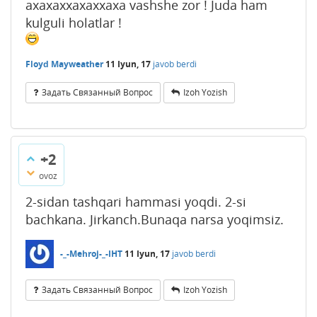
axaxaxxaxaxxaxa vashshe zor ! Juda ham
kulguli holatlar !
Floyd Mayweather
11 Iyun, 17
javob berdi
Задать Связанный Вопрос
Izoh Yozish
+2
ovoz
2-sidan tashqari hammasi yoqdi. 2-si
bachkana. Jirkanch.Bunaqa narsa yoqimsiz.
-_-Mehroj-_-IHT
11 Iyun, 17
javob berdi
Задать Связанный Вопрос
Izoh Yozish