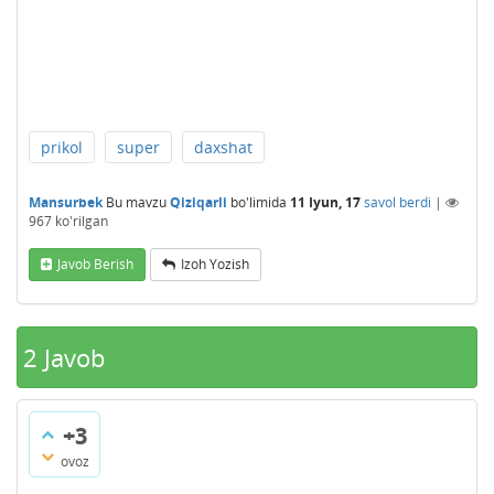
prikol
super
daxshat
Mansurbek
Bu mavzu
Qiziqarli
bo'limida
11 Iyun, 17
savol berdi
|
967
ko'rilgan
Javob Berish
Izoh Yozish
2
Javob
+3
ovoz