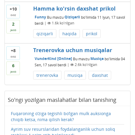
Hamma ko'rsin daxshat prikol
+10
ovoz
Funny
Bu mavzu
Qiziqarli
bo'limida
11 Iyun, 17
savol
berdi
|
1.6k
ko'rilgan
2
javob
qiziqarli
haqida
prikol
Trenerovka uchun musiqalar
+8
ovoz
VunderKind [Online]
Bu mavzu
Musiqa
bo'limida
04
Sen, 17
savol berdi
|
2.6k
ko'rilgan
6
javob
trenerovka
musiqa
daxshat
So'ngi yozilgan maslahatlar bilan tanishing
Fuqaroning o‘ziga tegishli bo‘lgan mulk auksionga
chiqib ketsa, nima qilish kerak?
Ayrim suv resurslaridan foydalanganlik uchun soliq