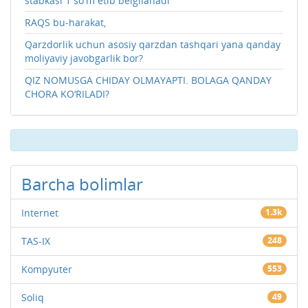
stabkasi 1 so'm etib belgilanadi
RAQS bu-harakat,
Qarzdorlik uchun asosiy qarzdan tashqari yana qanday
moliyaviy javobgarlik bor?
QIZ NOMUSGA CHIDAY OLMAYAPTI. BOLAGA QANDAY
CHORA KO‘RILADI?
Barcha bolimlar
Internet
1.3k
TAS-IX
248
Kompyuter
553
Soliq
49