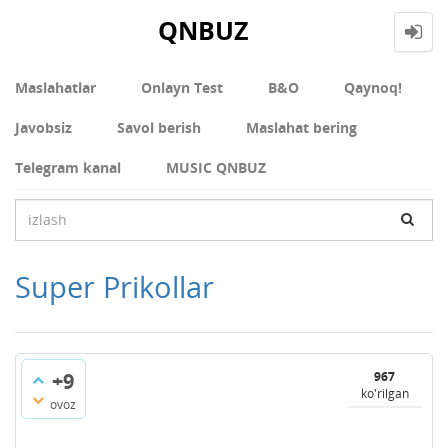
QNBUZ
Maslahatlar
Onlayn Test
В&О
Qaynoq!
Javobsiz
Savol berish
Maslahat bering
Telegram kanal
MUSIC QNBUZ
Super Prikollar
+9
967
ko'rilgan
ovoz