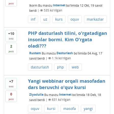
javob
Ikorm
Bu mavzu
Internet
bo'limida
12 Okt, 19
savol
berdi
|
535
ko'rilgan
inf
uz
kurs
oquv
markazlar
PHP dasturlash tilini, o'rgatadigan
+10
insonlar bormi. Kim O'rgata
ovoz
oladi???
2
javob
Rustam
Bu mavzu
Dasturlash
bo'limida
04 Avg, 17
savol berdi
|
1.1k
ko'rilgan
dasturlash
php
web
Yangi webbinar orqali masofadan
+7
dars beruvchi o'quv kursi
ovoz
0
Ziyodulla
Bu mavzu
Internet
bo'limida
18 Dek, 18
savol berdi
|
631
ko'rilgan
javob
oquv
kursi
masofa
yangi