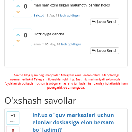
0
man ham ozim bilgan malumotni berdim holos
Bekzod
18 Apr, 18
Izoh qoldirgan
Javob Berish
0
Hozr oyiga qancha
anonim
05 Noy, 18
Izoh qoldirgan
Javob Berish
Barcha blog qismidagi maqolalar Telegram kanallardan olindi. Maqoladagi
username/linkni Telegram ilovasidan qidiring. Saytimiz ma'muriyati axborotdan
foydalanish oqibatlari uchun javobgar emas, shu jumladan har qanday holatlarida ham
javobgarlik o'z zimangizda.
O'xshash savollar
inf.uz o`quv markazlari uchun
+1
elonlar doskasiga elon bersam
ovoz
bo`ladimi?
0