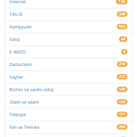
Internet
1.3k
TAS-IX
248
Kompyuter
553
Soliq
49
E-IMIZO
6
Dasturlash
276
Saytlar
217
Biznes va savdo-sotiq
138
Olam va odam
132
Tibbiyot
177
Fan va Texnika
258