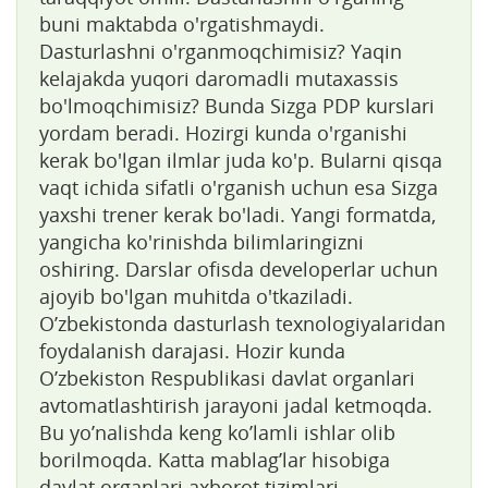
buni maktabda o'rgatishmaydi.
Dasturlashni o'rganmoqchimisiz? Yaqin
kelajakda yuqori daromadli mutaxassis
bo'lmoqchimisiz? Bunda Sizga PDP kurslari
yordam beradi. Hozirgi kunda o'rganishi
kerak bo'lgan ilmlar juda ko'p. Bularni qisqa
vaqt ichida sifatli o'rganish uchun esa Sizga
yaxshi trener kerak bo'ladi. Yangi formatda,
yangicha ko'rinishda bilimlaringizni
oshiring. Darslar ofisda developerlar uchun
ajoyib bo'lgan muhitda o'tkaziladi.
O’zbekistonda dasturlash texnologiyalaridan
foydalanish darajasi. Hozir kunda
O’zbekiston Respublikasi davlat organlari
avtomatlashtirish jarayoni jadal ketmoqda.
Bu yo’nalishda keng ko’lamli ishlar olib
borilmoqda. Katta mablag’lar hisobiga
davlat organlari axborot tizimlari