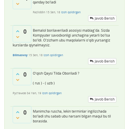
qanday bo'ladi
Fazliddin
15 Sen, 18
Izoh qoldirgan
Javob Berish
0
Bemalol borilaveriladi asosiysi mablag'da. Sizda
Kompyuter savodxonligi anchagina yetarli bo'lsa
bo'ldi. O'zizham ubu maqolalarni o'qib yursangiz
kurslarda qiynalmaysiz.
Bilmasvoy
15 Sen, 18
Izoh qoldirgan
Javob Berish
0
O'qish Qaysi Tilda Oboriladi ?
( rus ) - ( uzb )
Рустамов
04 Yan, 19
Izoh qoldirgan
Javob Berish
0
Manimcha ruscha, lekin terminlar ingilizchada
bo'ladi shu sabab ubu narsani bilgan maqul bu til
borasida.