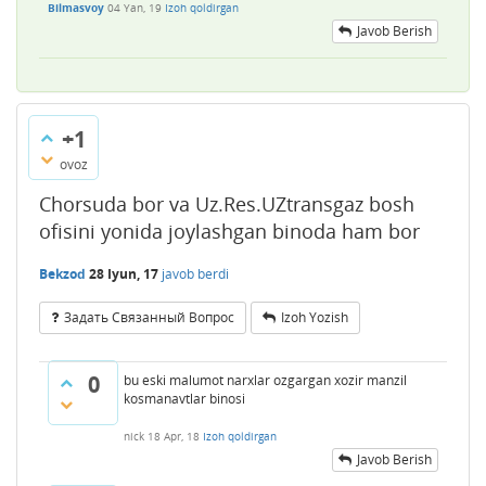
Bilmasvoy
04 Yan, 19
Izoh qoldirgan
Javob Berish
+1
ovoz
Chorsuda bor va Uz.Res.UZtransgaz bosh
ofisini yonida joylashgan binoda ham bor
Bekzod
28 Iyun, 17
javob berdi
Задать Связанный Вопрос
Izoh Yozish
0
bu eski malumot narxlar ozgargan xozir manzil
kosmanavtlar binosi
nick
18 Apr, 18
Izoh qoldirgan
Javob Berish