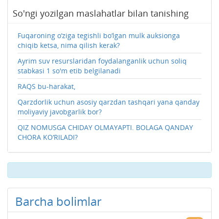
So'ngi yozilgan maslahatlar bilan tanishing
Fuqaroning o‘ziga tegishli bo‘lgan mulk auksionga
chiqib ketsa, nima qilish kerak?
Ayrim suv resurslaridan foydalanganlik uchun soliq
stabkasi 1 so'm etib belgilanadi
RAQS bu-harakat,
Qarzdorlik uchun asosiy qarzdan tashqari yana qanday
moliyaviy javobgarlik bor?
QIZ NOMUSGA CHIDAY OLMAYAPTI. BOLAGA QANDAY
CHORA KO‘RILADI?
Barcha bolimlar