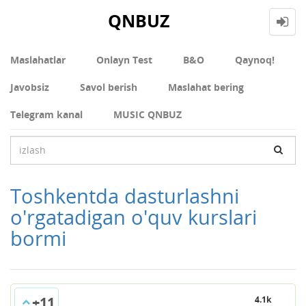
QNBUZ
Maslahatlar
Onlayn Test
В&О
Qaynoq!
Javobsiz
Savol berish
Maslahat bering
Telegram kanal
MUSIC QNBUZ
Toshkentda dasturlashni
o'rgatadigan o'quv kurslari
bormi
+11
4.1k