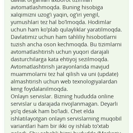
avtomatlashmoqda. Buning hisobiga
xalqimizni uzog’i yaqin, og’iri yengil,
yumushlari tez hal bo’lmoqda. Hodimlar
uchun ham ko’plab qulayliklar yaratilmoqda.
Davlatimiz uchun ham tahliliy hisobotlarni
tuzish ancha oson kechmoqda. Bu tizimlarni
avtomatlashtirish uchun yuqori darajali
dasturchilarga kata ehtiyoj sezilmoqda.
Avtomatlashtirish jarayonlarida mavjud
muammolarni tez hal qilish va uni (update)
almashtirish uchun web texnologiyalardan
keng foydalanilmoqda.
Onlayn servislar. Bizning hududda online
servislar u darajada rivojlanmagan. Deyarli
yo’q desak ham bo’ladi. Chet elda
ishlatilayotgan onlayn servislarning muqobil
variantlari ham bir ikki oy ishlab to’xtab