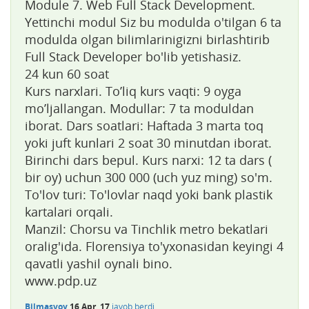
Module 7. Web Full Stack Development.
Yettinchi modul Siz bu modulda o'tilgan 6 ta
modulda olgan bilimlarinigizni birlashtirib
Full Stack Developer bo'lib yetishasiz.
24 kun 60 soat
Kurs narxlari. To’liq kurs vaqti: 9 oyga
mo’ljallangan. Modullar: 7 ta moduldan
iborat. Dars soatlari: Haftada 3 marta toq
yoki juft kunlari 2 soat 30 minutdan iborat.
Birinchi dars bepul. Kurs narxi: 12 ta dars (
bir oy) uchun 300 000 (uch yuz ming) so'm.
To'lov turi: To'lovlar naqd yoki bank plastik
kartalari orqali.
Manzil: Chorsu va Tinchlik metro bekatlari
oralig'ida. Florensiya to'yxonasidan keyingi 4
qavatli yashil oynali bino.
www.pdp.uz
Bilmasvoy
16 Apr, 17
javob berdi