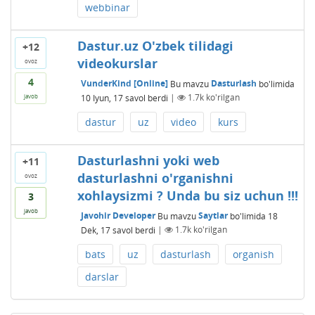
webbinar
Dastur.uz O'zbek tilidagi
+12
videokurslar
ovoz
4
VunderKind [Online]
Bu mavzu
Dasturlash
bo'limida
10 Iyun, 17
savol berdi
|
1.7k
ko'rilgan
javob
dastur
uz
video
kurs
Dasturlashni yoki web
+11
dasturlashni o'rganishni
ovoz
xohlaysizmi ? Unda bu siz uchun !!!
3
javob
Javohir Developer
Bu mavzu
Saytlar
bo'limida
18
Dek, 17
savol berdi
|
1.7k
ko'rilgan
bats
uz
dasturlash
organish
darslar