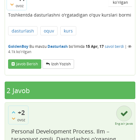
ko'rilgan
ovoz
Toshkentda dasturlashni o'rgatadigan o'quv kurslari bormi
dasturlash
oquv
kurs
GoldenBoy
Bu mavzu
Dasturlash
bo'limida
15 Apr, 17
savol berdi
|
4.1k
ko'rilgan
Javob Berish
Izoh Yozish
2
Javob
+2
ovoz
Eng zo'r javob
Personal Development Process. Ilm –
taraqqiyot omili. Dasturlashni o'rganing