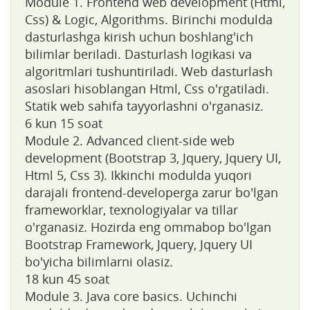
Module 1. Frontend web development (Html,
Css) & Logic, Algorithms. Birinchi modulda
dasturlashga kirish uchun boshlang'ich
bilimlar beriladi. Dasturlash logikasi va
algoritmlari tushuntiriladi. Web dasturlash
asoslari hisoblangan Html, Css o'rgatiladi.
Statik web sahifa tayyorlashni o'rganasiz.
6 kun 15 soat
Module 2. Advanced client-side web
development (Bootstrap 3, Jquery, Jquery UI,
Html 5, Css 3). Ikkinchi modulda yuqori
darajali frontend-developerga zarur bo'lgan
frameworklar, texnologiyalar va tillar
o'rganasiz. Hozirda eng ommabop bo'lgan
Bootstrap Framework, Jquery, Jquery UI
bo'yicha bilimlarni olasiz.
18 kun 45 soat
Module 3. Java core basics. Uchinchi