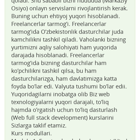
qoladi. Shu sababli bizni hududda (Markaziy
Osiyo) onlayn servislarni rivojlantirish kerak.
Buning uchun ehtiyoj yuqori hisoblanadi.
Freelancerlar tarmog’i. Freelancerlar
tarmog’ida O’zbekistonlik dasturchilar juda
kamchilikni tashkil qiladi. Vaholanki bizning
yurtimizni aqliy salohiyati ham yuqorida
darajada hisoblanadi. Freelancerlar
tarmog’ida bizning dasturchilar ham
ko’pchilikni tashkil qilsa, bu ham
dasturchilarizga, ham davlatimizga katta
foyda bo’lar edi. Valyuta tushumi bo’lar edii.
Yuqoridagilarni inobatga olib Biz web
texnologiyalarni yuqori darajali, to’liq
hajmda o’rgatish uchun to’liq dasturlash
(Web full stack development) kurslarini
Sizlarga taklif etamiz.
Kurs modullari.