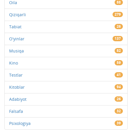
Oila
88
Qiziqarli
279
Tabiat
26
O'yinlar
137
Musiqa
82
Kino
59
Testlar
41
Kitoblar
94
Adabiyot
26
Falsafa
32
Psixologiya
39