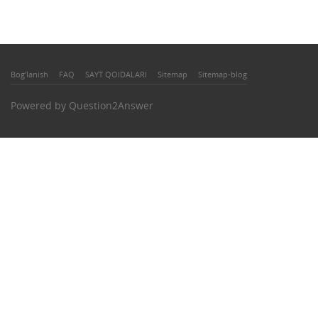
Bog'lanish
FAQ
SAYT QOIDALARI
Sitemap
Sitemap-blog
Powered by
Question2Answer