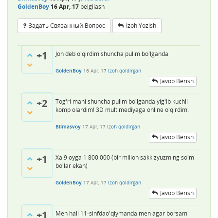
GoldenBoy
16 Apr, 17
belgilash
Задать Связанный Вопрос
Izoh Yozish
+1
Jon deb o'qirdim shuncha pulim bo'lganda
GoldenBoy
16 Apr, 17
Izoh qoldirgan
Javob Berish
+2
Tog'ri mani shuncha pulim bo'lganda yig'ib kuchli
komp olardim! 3D multimediyaga online o'qirdim.
Bilmasvoy
17 Apr, 17
Izoh qoldirgan
Javob Berish
+1
Xa 9 oyga 1 800 000 (bir milion sakkizyuzming so'm
bo'lar ekan)
GoldenBoy
17 Apr, 17
Izoh qoldirgan
Javob Berish
+1
Men hali 11-sinfdao'qiymanda men agar borsam