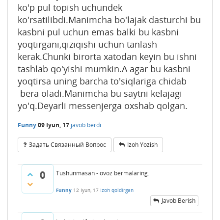
ko'p pul topish uchundek
ko'rsatilibdi.Manimcha bo'lajak dasturchi bu
kasbni pul uchun emas balki bu kasbni
yoqtirgani,qiziqishi uchun tanlash
kerak.Chunki birorta xatodan keyin bu ishni
tashlab qo'yishi mumkin.A agar bu kasbni
yoqtirsa uning barcha to'siqlariga chidab
bera oladi.Manimcha bu saytni kelajagi
yo'q.Deyarli messenjerga oxshab qolgan.
Funny
09 Iyun, 17
javob berdi
Задать Связанный Вопрос
Izoh Yozish
0
Tushunmasan - ovoz bermalaring.
Funny
12 Iyun, 17
Izoh qoldirgan
Javob Berish