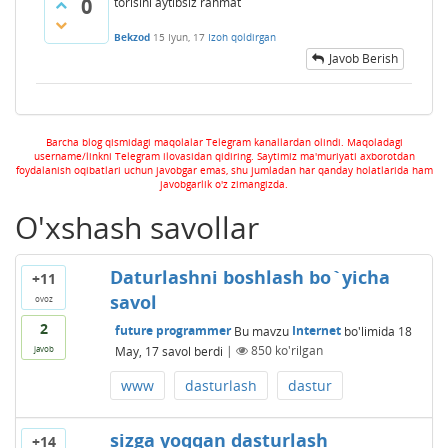
0
torisini aytibsiz rahmat
Bekzod
15 Iyun, 17
Izoh qoldirgan
Javob Berish
Barcha blog qismidagi maqolalar Telegram kanallardan olindi. Maqoladagi
username/linkni Telegram ilovasidan qidiring. Saytimiz ma'muriyati axborotdan
foydalanish oqibatlari uchun javobgar emas, shu jumladan har qanday holatlarida ham
javobgarlik o'z zimangizda.
O'xshash savollar
Daturlashni boshlash bo`yicha
+11
savol
ovoz
2
future programmer
Bu mavzu
Internet
bo'limida
18
May, 17
savol berdi
|
850
ko'rilgan
javob
www
dasturlash
dastur
sizga yoqqan dasturlash
+14