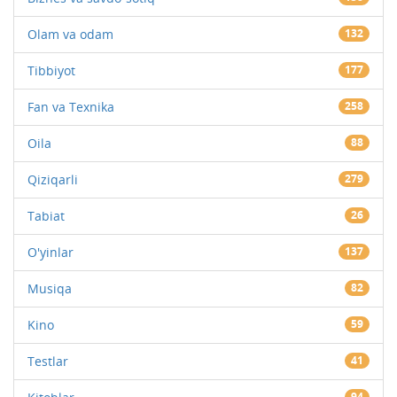
Olam va odam
132
Tibbiyot
177
Fan va Texnika
258
Oila
88
Qiziqarli
279
Tabiat
26
O'yinlar
137
Musiqa
82
Kino
59
Testlar
41
94