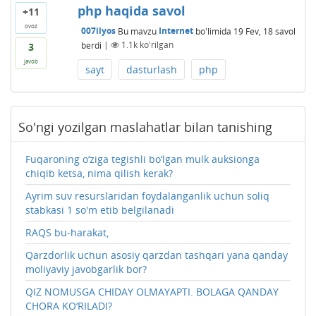
php haqida savol
+11
ovoz
007ilyos
Bu mavzu
Internet
bo'limida
19 Fev, 18
savol
berdi
|
1.1k
ko'rilgan
3
javob
sayt
dasturlash
php
So'ngi yozilgan maslahatlar bilan tanishing
Fuqaroning o‘ziga tegishli bo‘lgan mulk auksionga
chiqib ketsa, nima qilish kerak?
Ayrim suv resurslaridan foydalanganlik uchun soliq
stabkasi 1 so'm etib belgilanadi
RAQS bu-harakat,
Qarzdorlik uchun asosiy qarzdan tashqari yana qanday
moliyaviy javobgarlik bor?
QIZ NOMUSGA CHIDAY OLMAYAPTI. BOLAGA QANDAY
CHORA KO‘RILADI?