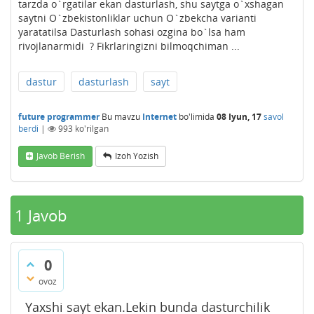
tarzda o`rgatilar ekan dasturlash, shu saytga o`xshagan
saytni O`zbekistonliklar uchun O`zbekcha varianti
yaratatilsa Dasturlash sohasi ozgina bo`lsa ham
rivojlanarmidi ? Fikrlaringizni bilmoqchiman ...
dastur
dasturlash
sayt
future programmer
Bu mavzu
Internet
bo'limida
08 Iyun, 17
savol
berdi
|
993
ko'rilgan
Javob Berish
Izoh Yozish
1
Javob
0
ovoz
Yaxshi sayt ekan.Lekin bunda dasturchilik