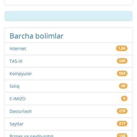
Barcha bolimlar
Internet
1.3k
TAS-IX
248
Kompyuter
553
Soliq
49
E-IMIZO
6
Dasturlash
276
Saytlar
217
Biznes va savdo-sotiq
138