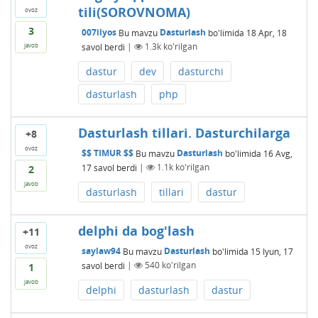
tili(SOROVNOMA)
ovoz
3
007ilyos
Bu mavzu
Dasturlash
bo'limida
18 Apr, 18
savol berdi
|
1.3k
ko'rilgan
javob
dastur
dev
dasturchi
dasturlash
php
Dasturlash tillari. Dasturchilarga
+8
ovoz
$$ TIMUR $$
Bu mavzu
Dasturlash
bo'limida
16 Avg,
17
savol berdi
|
1.1k
ko'rilgan
2
javob
dasturlash
tillari
dastur
delphi da bog'lash
+11
ovoz
saylaw94
Bu mavzu
Dasturlash
bo'limida
15 Iyun, 17
savol berdi
|
540
ko'rilgan
1
javob
delphi
dasturlash
dastur