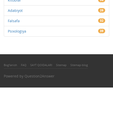
Kitoblar
Adabiyot
26
Falsafa
32
Psixologiya
39
Bog'lanish
FAQ
SAYT QOIDALARI
Sitemap
Sitemap-blog
Powered by
Question2Answer