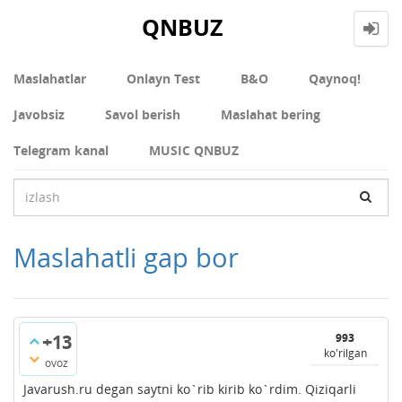
QNBUZ
Maslahatlar
Onlayn Test
В&О
Qaynoq!
Javobsiz
Savol berish
Maslahat bering
Telegram kanal
MUSIC QNBUZ
Maslahatli gap bor
+13
993
ko'rilgan
ovoz
Javarush.ru degan saytni ko`rib kirib ko`rdim. Qiziqarli