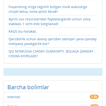
Fuqaroning o‘ziga tegishli bo‘lgan mulk auksionga
chiqib ketsa, nima qilish kerak?
Ayrim suv resurslaridan foydalanganlik uchun soliq
stabkasi 1 so'm etib belgilanadi
RAQS bu-harakat,
Qarzdorlik uchun asosiy qarzdan tashqari yana qanday
moliyaviy javobgarlik bor?
QIZ NOMUSGA CHIDAY OLMAYAPTI. BOLAGA QANDAY
CHORA KO‘RILADI?
Barcha bolimlar
Internet
1.3k