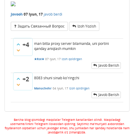
Jovooh
07 Iyun, 17
javob berdi
Задать Связанный Вопрос
Izoh Yozish
+4
man bitta proxy server bilamanda, uni portini
qanday aniqlash mumkin
★Roi★
07 Iyun, 17
Izoh qoldirgan
Javob Berish
+2
8083 shuni sinab ko'ringchi
Manuchehr
04 Iyun, 17
Izoh qoldirgan
Javob Berish
Barcha blog qismidagi maqolalar Telegram kanallardan olindi. Maqoladagi
username/linkni Telegram ilovasidan qidiring. Saytimiz ma'muriyati axborotdan
foydalanish oqibatlari uchun javobgar emas, shu jumladan har qanday holatlarida ham
javobgarlik o'z zimangizda.