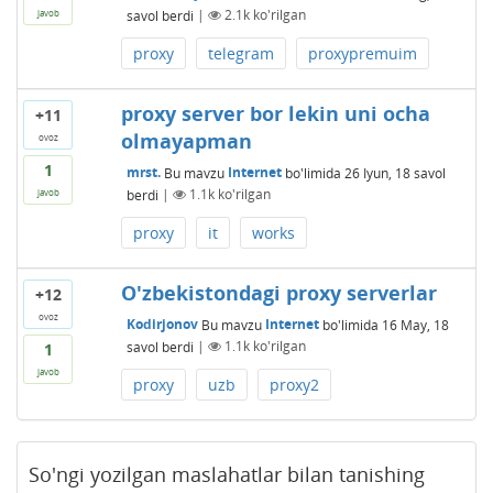
savol berdi
|
2.1k
ko'rilgan
javob
proxy
telegram
proxypremuim
proxy server bor lekin uni ocha
+11
olmayapman
ovoz
1
mrst.
Bu mavzu
Internet
bo'limida
26 Iyun, 18
savol
berdi
|
1.1k
ko'rilgan
javob
proxy
it
works
O'zbekistondagi proxy serverlar
+12
ovoz
Kodirjonov
Bu mavzu
Internet
bo'limida
16 May, 18
savol berdi
|
1.1k
ko'rilgan
1
javob
proxy
uzb
proxy2
So'ngi yozilgan maslahatlar bilan tanishing