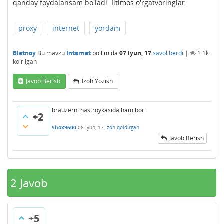
qanday foydalansam bo'ladi. Iltimos o'rgatvoringlar.
proxy
internet
yordam
Blatnoy
Bu mavzu
Internet
bo'limida
07 Iyun, 17
savol berdi
|
1.1k
ko'rilgan
Javob Berish
Izoh Yozish
brauzerni nastroykasida ham bor
+2
Shox9600
08 Iyun, 17
Izoh qoldirgan
Javob Berish
2
Javob
+5