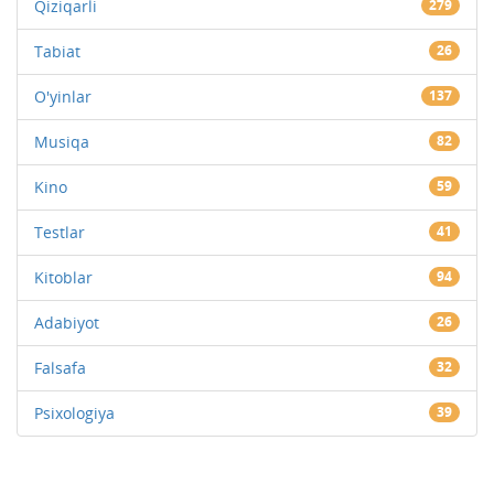
Qiziqarli
279
Tabiat
26
O'yinlar
137
Musiqa
82
Kino
59
Testlar
41
Kitoblar
94
Adabiyot
26
Falsafa
32
Psixologiya
39