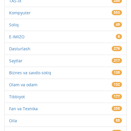
TAS-IX
248
Kompyuter
553
Soliq
49
E-IMIZO
6
Dasturlash
276
Saytlar
217
Biznes va savdo-sotiq
138
Olam va odam
132
Tibbiyot
177
Fan va Texnika
258
Oila
88