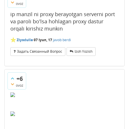
ovoz
ip manzil ni proxy berayotgan serverni port
va paroli bo'lsa hohlagan proxy dastur
orqali kirishiz munkin
✯
Ziyodulla
07 Iyun, 17
javob berdi
Задать Связанный Вопрос
Izoh Yozish
+6
ovoz