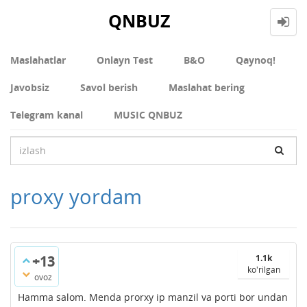
QNBUZ
Maslahatlar
Onlayn Test
В&О
Qaynoq!
Javobsiz
Savol berish
Maslahat bering
Telegram kanal
MUSIC QNBUZ
proxy yordam
+13
1.1k
ko'rilgan
ovoz
Hamma salom. Menda prorxy ip manzil va porti bor undan