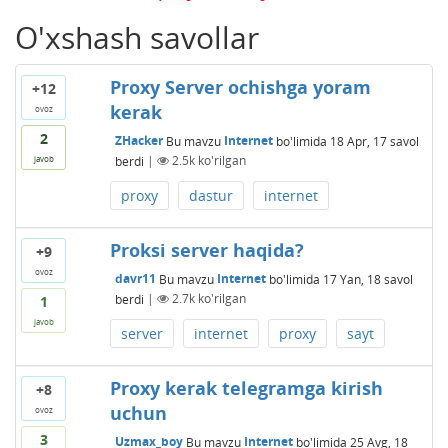
O'xshash savollar
Proxy Server ochishga yoram
+12
kerak
ovoz
2
ZHacker
Bu mavzu
Internet
bo'limida
18 Apr, 17
savol
berdi
|
2.5k
ko'rilgan
javob
proxy
dastur
internet
Proksi server haqida?
+9
ovoz
davr11
Bu mavzu
Internet
bo'limida
17 Yan, 18
savol
berdi
|
2.7k
ko'rilgan
1
javob
server
internet
proxy
sayt
Proxy kerak telegramga kirish
+8
uchun
ovoz
3
Uzmax_boy
Bu mavzu
Internet
bo'limida
25 Avg, 18