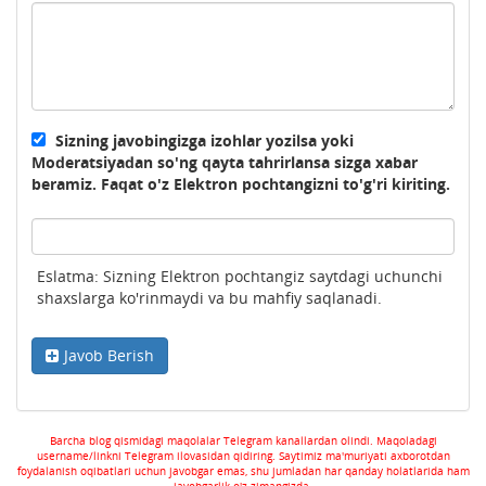
Sizning javobingizga izohlar yozilsa yoki
Moderatsiyadan so'ng qayta tahrirlansa sizga xabar
beramiz. Faqat o'z Elektron pochtangizni to'g'ri kiriting.
Eslatma: Sizning Elektron pochtangiz saytdagi uchunchi
shaxslarga ko'rinmaydi va bu mahfiy saqlanadi.
Javob Berish
Barcha blog qismidagi maqolalar Telegram kanallardan olindi. Maqoladagi
username/linkni Telegram ilovasidan qidiring. Saytimiz ma'muriyati axborotdan
foydalanish oqibatlari uchun javobgar emas, shu jumladan har qanday holatlarida ham
javobgarlik o'z zimangizda.