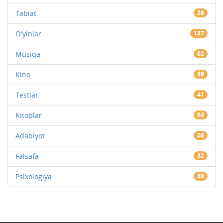
Tabiat
26
O'yinlar
137
Musiqa
82
Kino
59
Testlar
41
Kitoblar
94
Adabiyot
26
Falsafa
32
Psixologiya
39