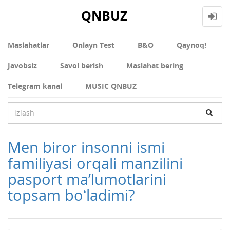
QNBUZ
Maslahatlar
Onlayn Test
В&О
Qaynoq!
Javobsiz
Savol berish
Maslahat bering
Telegram kanal
MUSIC QNBUZ
Men biror insonni ismi
familiyasi orqali manzilini
pasport maʼlumotlarini
topsam boʻladimi?