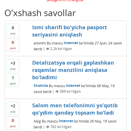
O'xshash savollar
Ismi sharifi bo'yicha pasport
0
seriyasini aniqlash
ovoz
0
anonim
Bu mavzu
Internet
bo'limida
27 Iyun, 24
savol
berdi
|
2.2k
ko'rilgan
javob
Detalizatsya orqali gaplashkan
+3
raqamlar manzilini aniqlasa
ovoz
bo'ladimi
1
javob
Shohida
Bu mavzu
Internet
bo'limida
08 May, 19
savol berdi
|
589
ko'rilgan
Salom men telefonimni yo’qotib
+2
qo’ydim qanday topsam bo’ladi
ovoz
0
Aleg
Bu mavzu
Internet
bo'limida
26 Noy, 19
savol
berdi
|
762
ko'rilgan
javob