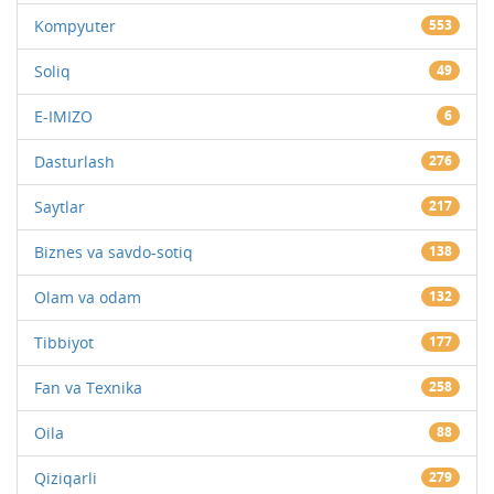
Kompyuter
553
Soliq
49
E-IMIZO
6
Dasturlash
276
Saytlar
217
Biznes va savdo-sotiq
138
Olam va odam
132
Tibbiyot
177
Fan va Texnika
258
Oila
88
Qiziqarli
279