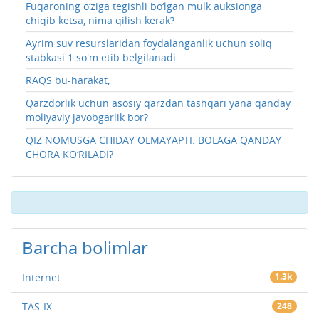
Fuqaroning o‘ziga tegishli bo‘lgan mulk auksionga
chiqib ketsa, nima qilish kerak?
Ayrim suv resurslaridan foydalanganlik uchun soliq
stabkasi 1 so'm etib belgilanadi
RAQS bu-harakat,
Qarzdorlik uchun asosiy qarzdan tashqari yana qanday
moliyaviy javobgarlik bor?
QIZ NOMUSGA CHIDAY OLMAYAPTI. BOLAGA QANDAY
CHORA KO‘RILADI?
Barcha bolimlar
Internet
1.3k
TAS-IX
248