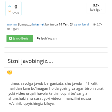
0
5.7k
ko'rilgan
ovoz
anonim
Bu mavzu
Internet
bo'limida
14 Yan, 24
savol berdi
|
5.7k
ko'rilgan
Javob Berish
Izoh Yozish
Sizni javobingiz....
Iltimos savolga javob berganizda, shu javobni 45 kalit
harfdan kam bo‘lmagan holda yozing va agar biron surat
yoki video orqali havola keltirmoqchi bo‘lsangiz
shunchaki shu surat yoki videoni manzilini nusxa
ko‘chirib qo‘yishingiz kifoya.