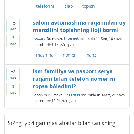
telefonni
izlab
topish
salom avtomashina raqamidan uy
+5
manzilini topishning iloji bormi
ovoz
2
содир
Bu mavzu
Internet
bo'limida
11 Sen, 18
savol
berdi
|
1.1k
ko'rilgan
javob
mashina
nomer
manzil
Ism familiya va pasport serya
+2
raqami bilan telefon nomerini
ovoz
topsa bôladimi?
3
javob
anonim
Bu mavzu
Internet
bo'limida
05 Mart, 21
savol
berdi
|
12.0k
ko'rilgan
So'ngi yozilgan maslahatlar bilan tanishing