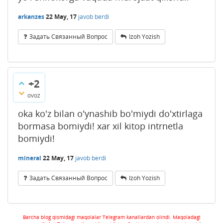
arkanzes
22 May, 17
javob berdi
Задать Связанный Вопрос
Izoh Yozish
+2
ovoz
oka ko'z bilan o'ynashib bo'miydi do'xtirlaga
bormasa bomiydi! xar xil kitop intrnetla
bomiydi!
mineral
22 May, 17
javob berdi
Задать Связанный Вопрос
Izoh Yozish
Barcha blog qismidagi maqolalar Telegram kanallardan olindi. Maqoladagi