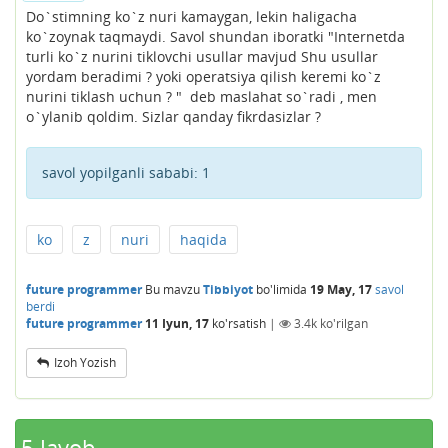
Do`stimning ko`z nuri kamaygan, lekin haligacha
ko`zoynak taqmaydi. Savol shundan iboratki "Internetda
turli ko`z nurini tiklovchi usullar mavjud Shu usullar
yordam beradimi ? yoki operatsiya qilish keremi ko`z
nurini tiklash uchun ? " deb maslahat so`radi , men
o`ylanib qoldim. Sizlar qanday fikrdasizlar ?
savol yopilganli sababi:
1
ko
z
nuri
haqida
future programmer
Bu mavzu
Tibbiyot
bo'limida
19 May, 17
savol
berdi
future programmer
11 Iyun, 17
ko'rsatish
|
3.4k
ko'rilgan
Izoh Yozish
5
Javob