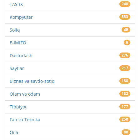
TAS-IX
248
Kompyuter
553
Soliq
49
E-IMIZO
6
Dasturlash
276
Saytlar
217
Biznes va savdo-sotiq
138
Olam va odam
132
Tibbiyot
177
Fan va Texnika
258
Oila
88