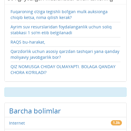
Fuqaroning o‘ziga tegishli bo‘lgan mulk auksionga
chiqib ketsa, nima qilish kerak?
Ayrim suv resurslaridan foydalanganlik uchun soliq
stabkasi 1 so'm etib belgilanadi
RAQS bu-harakat,
Qarzdorlik uchun asosiy qarzdan tashqari yana qanday
moliyaviy javobgarlik bor?
QIZ NOMUSGA CHIDAY OLMAYAPTI. BOLAGA QANDAY
CHORA KO‘RILADI?
Barcha bolimlar
Internet
1.3k