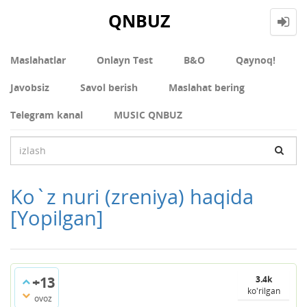
QNBUZ
Maslahatlar
Onlayn Test
В&О
Qaynoq!
Javobsiz
Savol berish
Maslahat bering
Telegram kanal
MUSIC QNBUZ
Ko`z nuri (zreniya) haqida
[Yopilgan]
+13
3.4k
ko'rilgan
ovoz