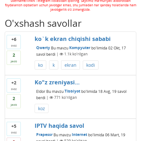
username/linkni Telegram ilovasidan qidiring. Saytimiz ma'muriyati axborotdan
foydalanish oqibatlari uchun javobgar emas, shu jumladan har qanday holatlarida ham
javobgarlik o'z zimangizda.
O'xshash savollar
ko`k ekran chiqishi sababi
+6
ovoz
Qwerty
Bu mavzu
Kompyuter
bo'limida
02 Okt, 17
savol berdi
|
1.1k
ko'rilgan
2
javob
ko
k
ekran
kodi
Ko"z zreniyasi...
+2
ovoz
Eldor
Bu mavzu
Tibbiyot
bo'limida
18 Avg, 19
savol
berdi
|
771
ko'rilgan
2
javob
koz
IPTV haqida savol
+5
ovoz
Prapessr
Bu mavzu
Internet
bo'limida
06 Mart, 19
savol berdi
|
529
ko'rilgan