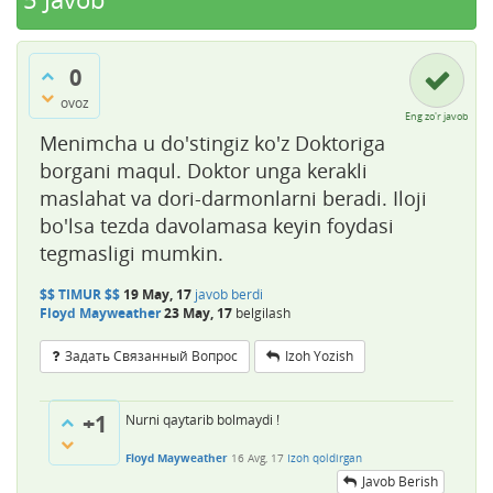
0
ovoz
Eng zo'r javob
Menimcha u do'stingiz ko'z Doktoriga
borgani maqul. Doktor unga kerakli
maslahat va dori-darmonlarni beradi. Iloji
bo'lsa tezda davolamasa keyin foydasi
tegmasligi mumkin.
$$ TIMUR $$
19 May, 17
javob berdi
Floyd Mayweather
23 May, 17
belgilash
Задать Связанный Вопрос
Izoh Yozish
+1
Nurni qaytarib bolmaydi !
Floyd Mayweather
16 Avg, 17
Izoh qoldirgan
Javob Berish