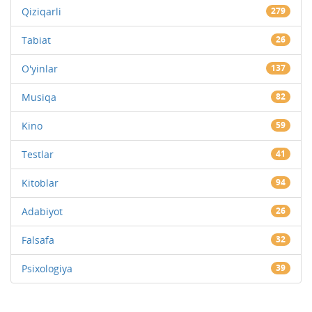
Qiziqarli
279
Tabiat
26
O'yinlar
137
Musiqa
82
Kino
59
Testlar
41
Kitoblar
94
Adabiyot
26
Falsafa
32
Psixologiya
39