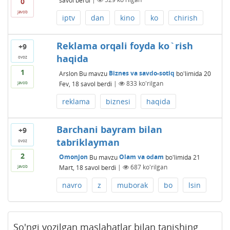
0
javob
iptv
dan
kino
ko
chirish
Reklama orqali foyda ko`rish
+9
haqida
ovoz
1
Arslon
Bu mavzu
Biznes va savdo-sotiq
bo'limida
20
Fev, 18
savol berdi
|
833
ko'rilgan
javob
reklama
biznesi
haqida
Barchani bayram bilan
+9
tabriklayman
ovoz
2
Omonjon
Bu mavzu
Olam va odam
bo'limida
21
Mart, 18
savol berdi
|
687
ko'rilgan
javob
navro
z
muborak
bo
lsin
So'ngi yozilgan maslahatlar bilan tanishing