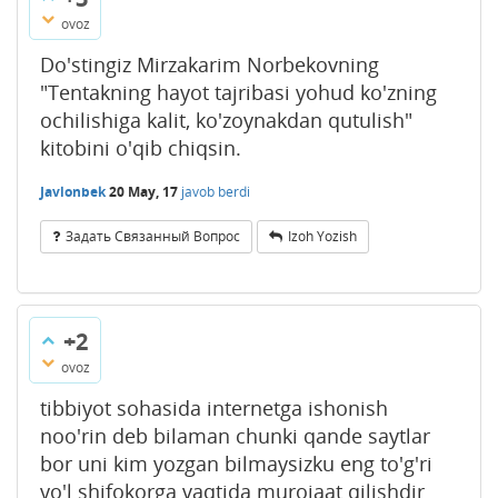
ovoz
Do'stingiz Mirzakarim Norbekovning
"Tentakning hayot tajribasi yohud ko'zning
ochilishiga kalit, ko'zoynakdan qutulish"
kitobini o'qib chiqsin.
Javlonbek
20 May, 17
javob berdi
Задать Связанный Вопрос
Izoh Yozish
+2
ovoz
tibbiyot sohasida internetga ishonish
noo'rin deb bilaman chunki qande saytlar
bor uni kim yozgan bilmaysizku eng to'g'ri
yo'l shifokorga vaqtida murojaat qilishdir