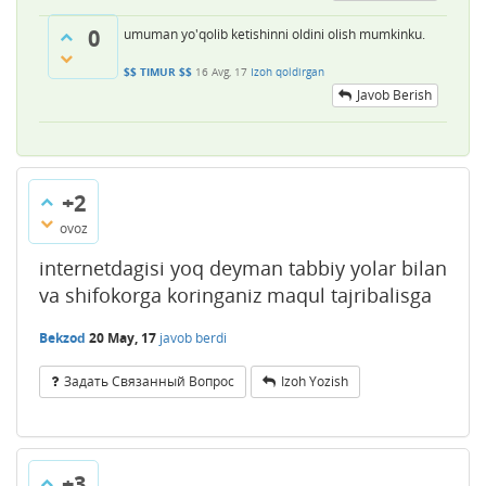
0
umuman yo'qolib ketishinni oldini olish mumkinku.
$$ TIMUR $$
16 Avg, 17
Izoh qoldirgan
Javob Berish
+2
ovoz
internetdagisi yoq deyman tabbiy yolar bilan
va shifokorga koringaniz maqul tajribalisga
Bekzod
20 May, 17
javob berdi
Задать Связанный Вопрос
Izoh Yozish
+3