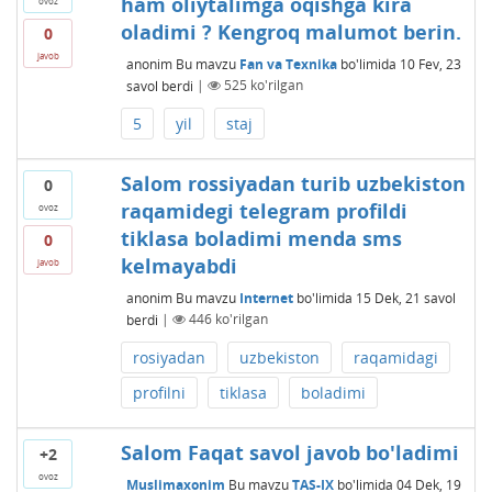
ham oliytalimga oqishga kira
ovoz
oladimi ? Kengroq malumot berin.
0
javob
anonim
Bu mavzu
Fan va Texnika
bo'limida
10 Fev, 23
savol berdi
|
525
ko'rilgan
5
yil
staj
Salom rossiyadan turib uzbekiston
0
raqamidegi telegram profildi
ovoz
tiklasa boladimi menda sms
0
kelmayabdi
javob
anonim
Bu mavzu
Internet
bo'limida
15 Dek, 21
savol
berdi
|
446
ko'rilgan
rosiyadan
uzbekiston
raqamidagi
profilni
tiklasa
boladimi
Salom Faqat savol javob bo'ladimi
+2
ovoz
Muslimaxonim
Bu mavzu
TAS-IX
bo'limida
04 Dek, 19