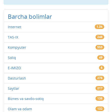
Barcha bolimlar
Internet
1.3k
TAS-IX
248
Kompyuter
553
Soliq
49
E-IMIZO
6
Dasturlash
276
Saytlar
217
Biznes va savdo-sotiq
138
Olam va odam
132