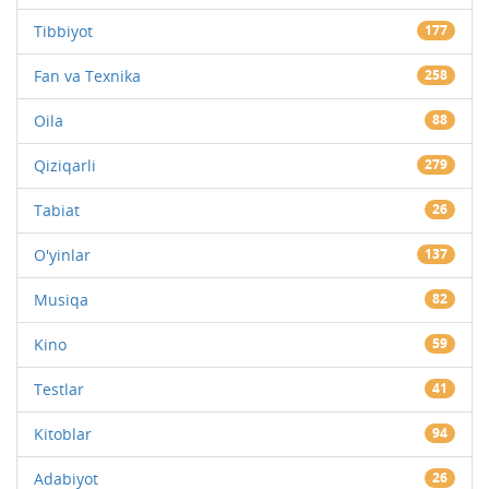
Tibbiyot
177
Fan va Texnika
258
Oila
88
Qiziqarli
279
Tabiat
26
O'yinlar
137
Musiqa
82
Kino
59
Testlar
41
Kitoblar
94
Adabiyot
26