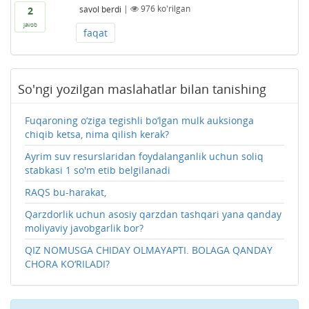
savol berdi
|
976
ko'rilgan
2
javob
faqat
So'ngi yozilgan maslahatlar bilan tanishing
Fuqaroning o‘ziga tegishli bo‘lgan mulk auksionga
chiqib ketsa, nima qilish kerak?
Ayrim suv resurslaridan foydalanganlik uchun soliq
stabkasi 1 so'm etib belgilanadi
RAQS bu-harakat,
Qarzdorlik uchun asosiy qarzdan tashqari yana qanday
moliyaviy javobgarlik bor?
QIZ NOMUSGA CHIDAY OLMAYAPTI. BOLAGA QANDAY
CHORA KO‘RILADI?