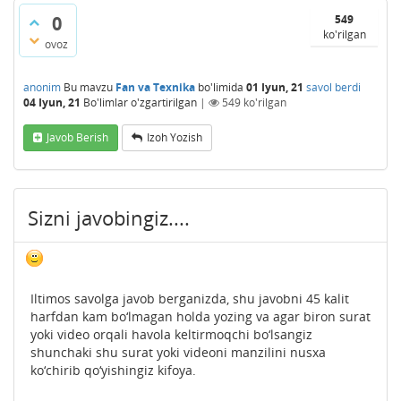
0
549
ko'rilgan
ovoz
anonim
Bu mavzu
Fan va Texnika
bo'limida
01 Iyun, 21
savol berdi
04 Iyun, 21
Bo'limlar o'zgartirilgan
|
549
ko'rilgan
Javob Berish
Izoh Yozish
Sizni javobingiz....
Iltimos savolga javob berganizda, shu javobni 45 kalit
harfdan kam bo‘lmagan holda yozing va agar biron surat
yoki video orqali havola keltirmoqchi bo‘lsangiz
shunchaki shu surat yoki videoni manzilini nusxa
ko‘chirib qo‘yishingiz kifoya.