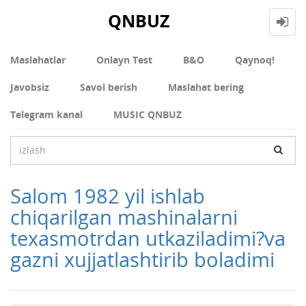
QNBUZ
Maslahatlar
Onlayn Test
В&О
Qaynoq!
Javobsiz
Savol berish
Maslahat bering
Telegram kanal
MUSIC QNBUZ
Salom 1982 yil ishlab
chiqarilgan mashinalarni
texasmotrdan utkaziladimi?va
gazni xujjatlashtirib boladimi