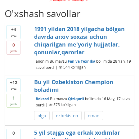
O'xshash savollar
1991 yildan 2018 yilgacha bõlgan
+4
davrda arxiv soxasi uchun
ovoz
chiqarilgan me'yoriy hujjatlar,
0
qonunlar,qarorlar
javob
anonim
Bu mavzu
Fan va Texnika
bo'limida
28 Yan, 19
savol berdi
|
544
ko'rilgan
Bu yil Ozbekiston Chempion
+12
boladimi
ovoz
1
Bekzod
Bu mavzu
Qiziqarli
bo'limida
16 May, 17
savol
berdi
|
575
ko'rilgan
javob
olga
ozbekiston
omad
5 yil stajga ega erkak xodimlar
0