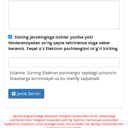
Sizning javobingizga izohlar yozilsa yoki
Moderatsiyadan so'ng qayta tahrirlansa sizga xabar
beramiz. Faqat o'z Elektron pochtangizni to'g'ri kiriting.
Eslatma: Sizning Elektron pochtangiz saytdagi uchunchi
shaxslarga ko'rinmaydi va bu mahfiy saqlanadi.
Javob Berish
Barcha blog qismidagi maqolalar Telegram kanallardan olindi. Maqoladagi
username/linkni Telegram ilovasidan qidiring. Saytimiz ma'muriyati axborotdan
foydalanish oqibatlari uchun javobgar emas, shu jumladan har qanday holatlarida ham
javobgarlik o'z zimangizda.