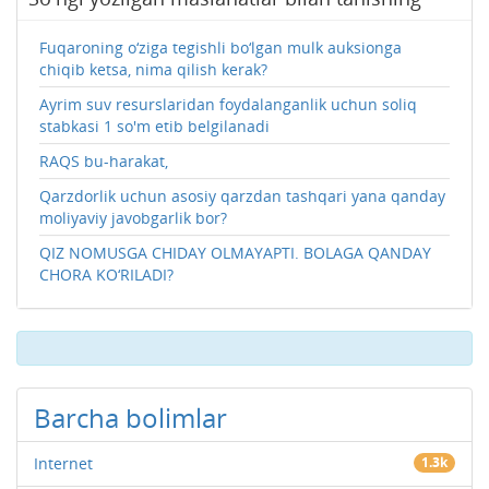
Fuqaroning o‘ziga tegishli bo‘lgan mulk auksionga
chiqib ketsa, nima qilish kerak?
Ayrim suv resurslaridan foydalanganlik uchun soliq
stabkasi 1 so'm etib belgilanadi
RAQS bu-harakat,
Qarzdorlik uchun asosiy qarzdan tashqari yana qanday
moliyaviy javobgarlik bor?
QIZ NOMUSGA CHIDAY OLMAYAPTI. BOLAGA QANDAY
CHORA KO‘RILADI?
Barcha bolimlar
Internet
1.3k