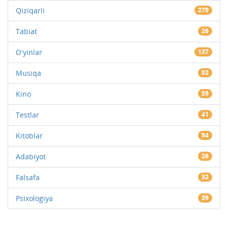
Qiziqarli
279
Tabiat
26
O'yinlar
137
Musiqa
82
Kino
59
Testlar
41
Kitoblar
94
Adabiyot
26
Falsafa
32
Psixologiya
39