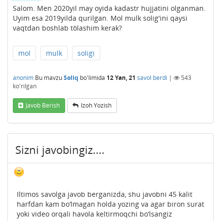
Salom. Men 2020yil may oyida kadastr hujjatini olganman.
Uyim esa 2019yilda qurilgan. Mol mulk solig'ini qaysi
vaqtdan boshlab tòlashim kerak?
mol
mulk
soligi
anonim
Bu mavzu
Soliq
bo'limida
12 Yan, 21
savol berdi
|
543
ko'rilgan
Javob Berish
Izoh Yozish
Sizni javobingiz....
Iltimos savolga javob berganizda, shu javobni 45 kalit
harfdan kam bo‘lmagan holda yozing va agar biron surat
yoki video orqali havola keltirmoqchi bo‘lsangiz