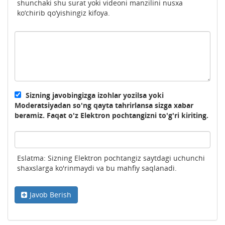
shunchaki shu surat yoki videoni manzilini nusxa
ko‘chirib qo‘yishingiz kifoya.
Sizning javobingizga izohlar yozilsa yoki
Moderatsiyadan so'ng qayta tahrirlansa sizga xabar
beramiz. Faqat o'z Elektron pochtangizni to'g'ri kiriting.
Eslatma: Sizning Elektron pochtangiz saytdagi uchunchi
shaxslarga ko'rinmaydi va bu mahfiy saqlanadi.
Javob Berish