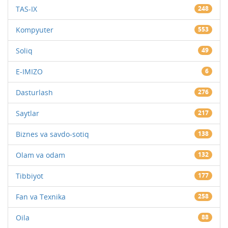
TAS-IX
248
Kompyuter
553
Soliq
49
E-IMIZO
6
Dasturlash
276
Saytlar
217
Biznes va savdo-sotiq
138
Olam va odam
132
Tibbiyot
177
Fan va Texnika
258
Oila
88