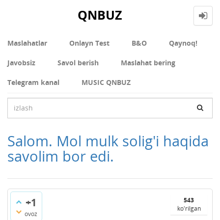
QNBUZ
Maslahatlar
Onlayn Test
В&О
Qaynoq!
Javobsiz
Savol berish
Maslahat bering
Telegram kanal
MUSIC QNBUZ
Salom. Mol mulk solig'i haqida
savolim bor edi.
+1
543
ko'rilgan
ovoz