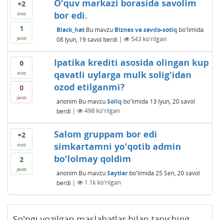
O'quv markazi borasida savolim
+2
bor edi.
ovoz
1
Black_hat
Bu mavzu
Biznes va savdo-sotiq
bo'limida
08 Iyun, 19
savol berdi
|
543
ko'rilgan
javob
Ipatika krediti asosida olingan kup
0
qavatli uylarga mulk solig'idan
ovoz
ozod etilganmi?
0
javob
anonim
Bu mavzu
Soliq
bo'limida
13 Iyun, 20
savol
berdi
|
498
ko'rilgan
Salom gruppam bor edi
+2
simkartamni yo'qotib admin
ovoz
bo'lolmay qoldim
2
javob
anonim
Bu mavzu
Saytlar
bo'limida
25 Sen, 20
savol
berdi
|
1.1k
ko'rilgan
So'ngi yozilgan maslahatlar bilan tanishing