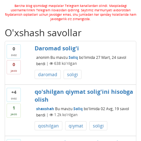
Barcha blog qismidagi maqolalar Telegram kanallardan olindi. Maqoladagi
username/linkni Telegram ilovasidan qidiring. Saytimiz ma'muriyati axborotdan
foydalanish oqibatlari uchun javobgar emas, shu jumladan har qanday holatlarida ham
javobgarlik o'z zimangizda.
O'xshash savollar
Daromad solig'i
0
ovoz
anonim
Bu mavzu
Soliq
bo'limida
27 Mart, 24
savol
berdi
|
638
ko'rilgan
0
javob
daromad
soligi
qo'shilgan qiymat solig'ini hisobga
+4
olish
ovoz
1
shaxshah
Bu mavzu
Soliq
bo'limida
02 Avg, 19
savol
berdi
|
1.2k
ko'rilgan
javob
qoshilgan
qiymat
soligi