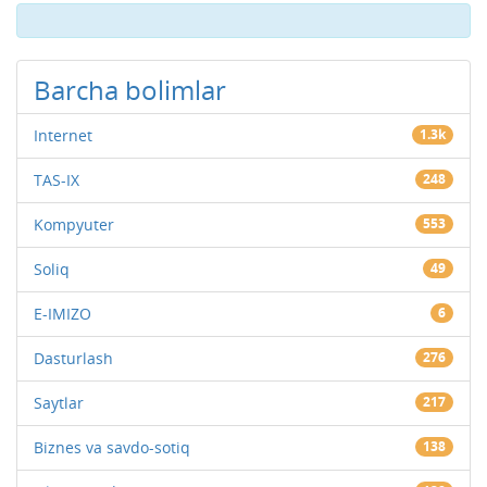
Barcha bolimlar
Internet
1.3k
TAS-IX
248
Kompyuter
553
Soliq
49
E-IMIZO
6
Dasturlash
276
Saytlar
217
Biznes va savdo-sotiq
138