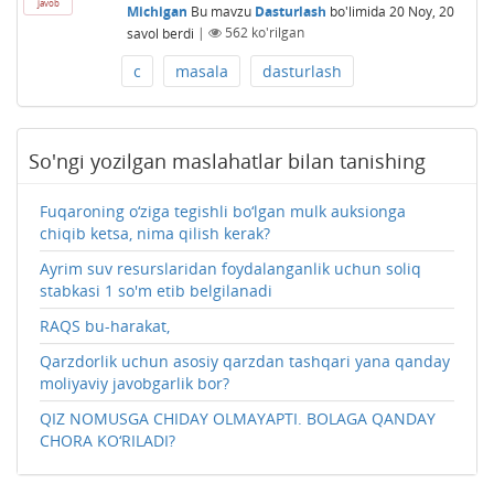
javob
Michigan
Bu mavzu
Dasturlash
bo'limida
20 Noy, 20
savol berdi
|
562
ko'rilgan
c
masala
dasturlash
So'ngi yozilgan maslahatlar bilan tanishing
Fuqaroning o‘ziga tegishli bo‘lgan mulk auksionga
chiqib ketsa, nima qilish kerak?
Ayrim suv resurslaridan foydalanganlik uchun soliq
stabkasi 1 so'm etib belgilanadi
RAQS bu-harakat,
Qarzdorlik uchun asosiy qarzdan tashqari yana qanday
moliyaviy javobgarlik bor?
QIZ NOMUSGA CHIDAY OLMAYAPTI. BOLAGA QANDAY
CHORA KO‘RILADI?