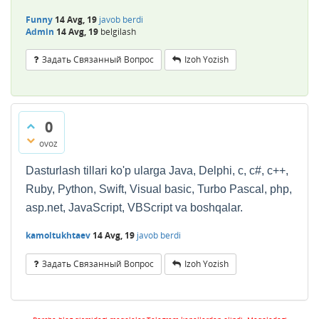
Funny
14 Avg, 19
javob berdi
Admin
14 Avg, 19
belgilash
Задать Связанный Вопрос
Izoh Yozish
0
ovoz
Dasturlash tillari ko'p ularga Java, Delphi, c, c#, c++,
Ruby, Python, Swift, Visual basic, Turbo Pascal, php,
asp.net, JavaScript, VBScript va boshqalar.
kamoltukhtaev
14 Avg, 19
javob berdi
Задать Связанный Вопрос
Izoh Yozish