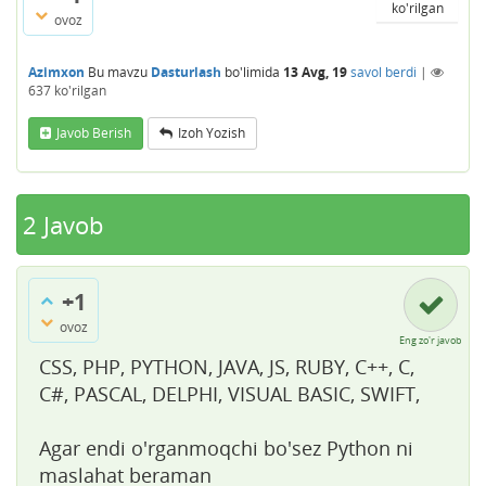
ko'rilgan
ovoz
Azimxon
Bu mavzu
Dasturlash
bo'limida
13 Avg, 19
savol berdi
|
637
ko'rilgan
Javob Berish
Izoh Yozish
2
Javob
+1
ovoz
Eng zo'r javob
CSS, PHP, PYTHON, JAVA, JS, RUBY, C++, C,
C#, PASCAL, DELPHI, VISUAL BASIC, SWIFT,
Agar endi o'rganmoqchi bo'sez Python ni
maslahat beraman