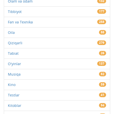
Olam va odam
132
Tibbiyot
177
Fan va Texnika
258
Oila
88
Qiziqarli
279
Tabiat
26
O'yinlar
137
Musiqa
82
Kino
59
Testlar
41
Kitoblar
94