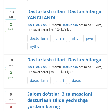
Dasturlash tillari. Dasturchilarga.
+13
YANGILANDI !
ovoz
2
$$ TIMUR $$
Bu mavzu
Dasturlash
bo'limida
19 Avg,
17
savol berdi
|
1.2k
ko'rilgan
javob
dasturlash
tillari
php
java
python
Dasturlash tillari. Dasturchilarga
+8
ovoz
$$ TIMUR $$
Bu mavzu
Dasturlash
bo'limida
16 Avg,
17
savol berdi
|
1.1k
ko'rilgan
2
javob
dasturlash
tillari
dastur
Salom do'stlar, 3 ta masalani
0
dasturlash tilida yechishga
ovoz
yordam bering.
0