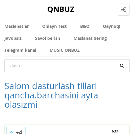
QNBUZ
Maslahatlar
Onlayn Test
В&О
Qaynoq!
Javobsiz
Savol berish
Maslahat bering
Telegram kanal
MUSIC QNBUZ
Salom dasturlash tillari
qancha.barchasini ayta
olasizmi
+4
637