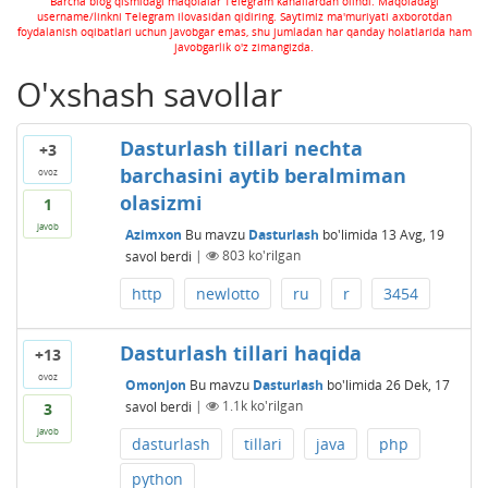
Barcha blog qismidagi maqolalar Telegram kanallardan olindi. Maqoladagi
username/linkni Telegram ilovasidan qidiring. Saytimiz ma'muriyati axborotdan
foydalanish oqibatlari uchun javobgar emas, shu jumladan har qanday holatlarida ham
javobgarlik o'z zimangizda.
O'xshash savollar
Dasturlash tillari nechta
+3
barchasini aytib beralmiman
ovoz
olasizmi
1
javob
Azimxon
Bu mavzu
Dasturlash
bo'limida
13 Avg, 19
savol berdi
|
803
ko'rilgan
http
newlotto
ru
r
3454
Dasturlash tillari haqida
+13
ovoz
Omonjon
Bu mavzu
Dasturlash
bo'limida
26 Dek, 17
savol berdi
|
1.1k
ko'rilgan
3
javob
dasturlash
tillari
java
php
python