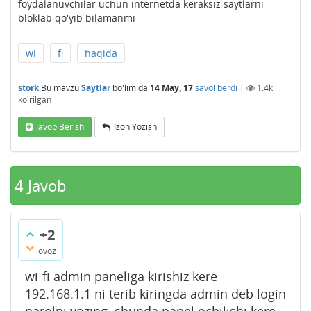
foydalanuvchilar uchun internetda keraksiz saytlarni
bloklab qo'yib bilamanmi
wi
fi
haqida
stork
Bu mavzu
Saytlar
bo'limida
14 May, 17
savol berdi
|
1.4k
ko'rilgan
Javob Berish
Izoh Yozish
4
Javob
+2
ovoz
wi-fi admin paneliga kirishiz kere
192.168.1.1 ni terib kiringda admin deb login
parolni yozing. shunda panel ochilishi kere