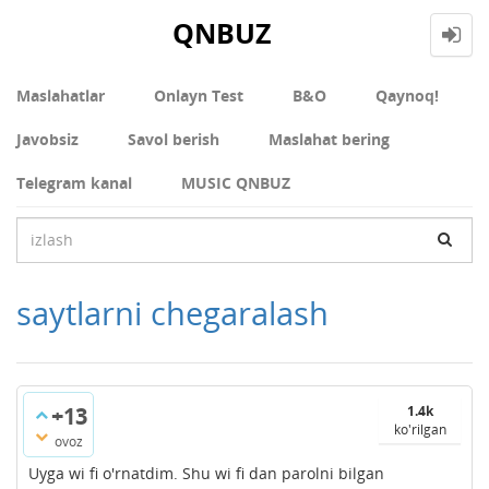
QNBUZ
Maslahatlar
Onlayn Test
В&О
Qaynoq!
Javobsiz
Savol berish
Maslahat bering
Telegram kanal
MUSIC QNBUZ
saytlarni chegaralash
+13
1.4k
ko'rilgan
ovoz
Uyga wi fi o'rnatdim. Shu wi fi dan parolni bilgan