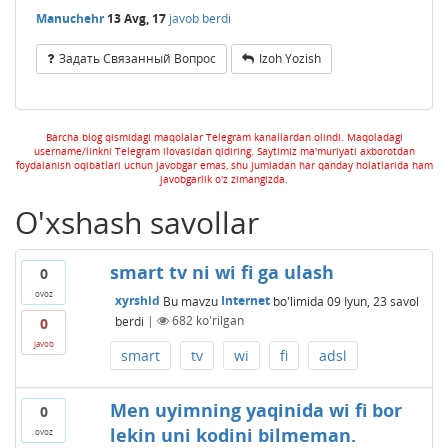
Manuchehr
13 Avg, 17
javob berdi
Задать Связанный Вопрос
Izoh Yozish
Barcha blog qismidagi maqolalar Telegram kanallardan olindi. Maqoladagi
username/linkni Telegram ilovasidan qidiring. Saytimiz ma'muriyati axborotdan
foydalanish oqibatlari uchun javobgar emas, shu jumladan har qanday holatlarida ham
javobgarlik o'z zimangizda.
O'xshash savollar
smart tv ni wi fi ga ulash
0
ovoz
xyrshid
Bu mavzu
Internet
bo'limida
09 Iyun, 23
savol
berdi
|
682
ko'rilgan
0
javob
smart
tv
wi
fi
adsl
Men uyimning yaqinida wi fi bor
0
lekin uni kodini bilmeman.
ovoz