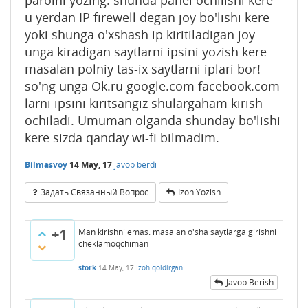
u yerdan IP firewell degan joy bo'lishi kere
yoki shunga o'xshash ip kiritiladigan joy
unga kiradigan saytlarni ipsini yozish kere
masalan polniy tas-ix saytlarni iplari bor!
so'ng unga Ok.ru google.com facebook.com
larni ipsini kiritsangiz shulargaham kirish
ochiladi. Umuman olganda shunday bo'lishi
kere sizda qanday wi-fi bilmadim.
Bilmasvoy
14 May, 17
javob berdi
Задать Связанный Вопрос
Izoh Yozish
+1
Man kirishni emas. masalan o'sha saytlarga girishni
cheklamoqchiman
stork
14 May, 17
Izoh qoldirgan
Javob Berish