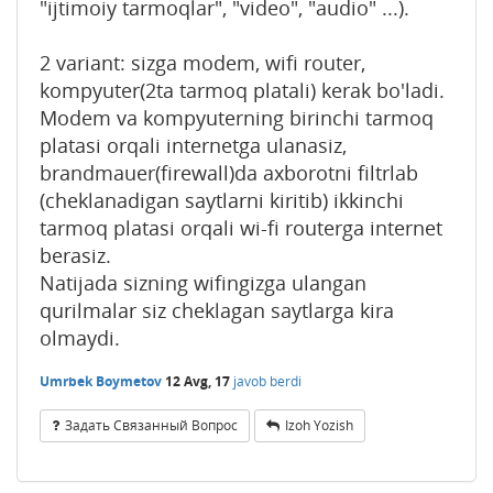
"ijtimoiy tarmoqlar", "video", "audio" ...).
2 variant: sizga modem, wifi router,
kompyuter(2ta tarmoq platali) kerak bo'ladi.
Modem va kompyuterning birinchi tarmoq
platasi orqali internetga ulanasiz,
brandmauer(firewall)da axborotni filtrlab
(cheklanadigan saytlarni kiritib) ikkinchi
tarmoq platasi orqali wi-fi routerga internet
berasiz.
Natijada sizning wifingizga ulangan
qurilmalar siz cheklagan saytlarga kira
olmaydi.
Umrbek Boymetov
12 Avg, 17
javob berdi
Задать Связанный Вопрос
Izoh Yozish