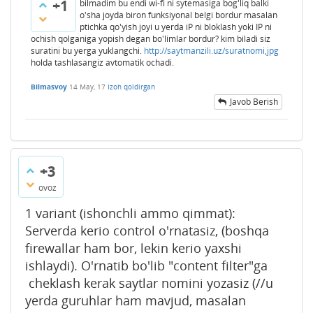
+1
bilmadim bu endi wi-fi ni sytemasiga bog'liq balki
o'sha joyda biron funksiyonal belgi bordur masalan
ptichka qo'yish joyi u yerda iP ni bloklash yoki IP ni
ochish qolganiga yopish degan bo'limlar bordur? kim biladi siz
suratini bu yerga yuklangchi.
http://saytmanzili.uz/suratnomi,jpg
holda tashlasangiz avtomatik ochadi.
Bilmasvoy
14 May, 17
Izoh qoldirgan
Javob Berish
+3
ovoz
1 variant (ishonchli ammo qimmat):
Serverda kerio control o'rnatasiz, (boshqa
firewallar ham bor, lekin kerio yaxshi
ishlaydi). O'rnatib bo'lib "content filter"ga
cheklash kerak saytlar nomini yozasiz (//u
yerda guruhlar ham mavjud, masalan