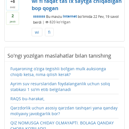
wi fi faqat tas ix saytga chiqadigan
+6
bop qogan
ovoz
2
sssssss
Bu mavzu
Internet
bo'limida
22 Fev, 19
savol
berdi
|
820
ko'rilgan
javob
wi
fi
So'ngi yozilgan maslahatlar bilan tanishing
Fuqaroning o‘ziga tegishli bo‘lgan mulk auksionga
chiqib ketsa, nima qilish kerak?
Ayrim suv resurslaridan foydalanganlik uchun soliq
stabkasi 1 so'm etib belgilanadi
RAQS bu-harakat,
Qarzdorlik uchun asosiy qarzdan tashqari yana qanday
moliyaviy javobgarlik bor?
QIZ NOMUSGA CHIDAY OLMAYAPTI. BOLAGA QANDAY
CHORA KO‘RILADI?