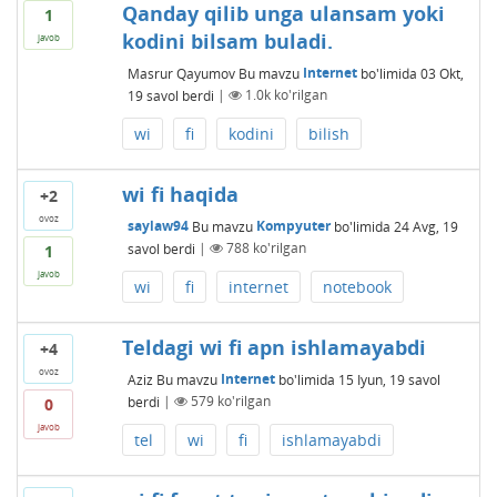
Qanday qilib unga ulansam yoki
1
kodini bilsam buladi.
javob
Masrur Qayumov
Bu mavzu
Internet
bo'limida
03 Okt,
19
savol berdi
|
1.0k
ko'rilgan
wi
fi
kodini
bilish
wi fi haqida
+2
ovoz
saylaw94
Bu mavzu
Kompyuter
bo'limida
24 Avg, 19
savol berdi
|
788
ko'rilgan
1
javob
wi
fi
internet
notebook
Teldagi wi fi apn ishlamayabdi
+4
ovoz
Aziz
Bu mavzu
Internet
bo'limida
15 Iyun, 19
savol
berdi
|
579
ko'rilgan
0
javob
tel
wi
fi
ishlamayabdi