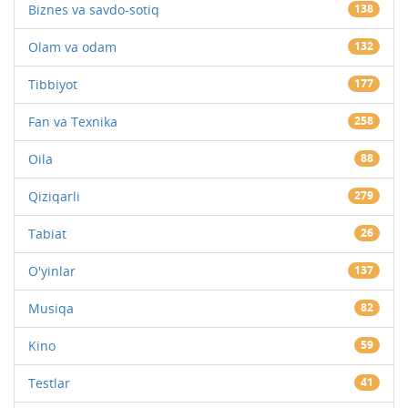
Biznes va savdo-sotiq
138
Olam va odam
132
Tibbiyot
177
Fan va Texnika
258
Oila
88
Qiziqarli
279
Tabiat
26
O'yinlar
137
Musiqa
82
Kino
59
Testlar
41