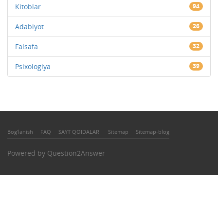
Kitoblar
94
Adabiyot
26
Falsafa
32
Psixologiya
39
Bog'lanish
FAQ
SAYT QOIDALARI
Sitemap
Sitemap-blog
Powered by
Question2Answer