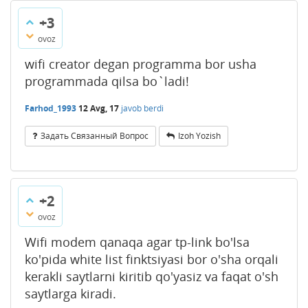
+3
ovoz
wifi creator degan programma bor usha
programmada qilsa bo`ladi!
Farhod_1993
12 Avg, 17
javob berdi
Задать Связанный Вопрос
Izoh Yozish
+2
ovoz
Wifi modem qanaqa agar tp-link bo'lsa
ko'pida white list finktsiyasi bor o'sha orqali
kerakli saytlarni kiritib qo'yasiz va faqat o'sh
saytlarga kiradi.