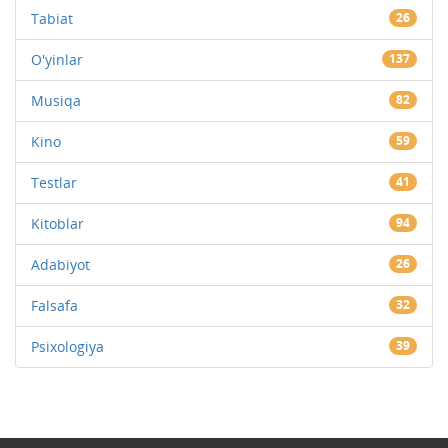
Tabiat
26
O'yinlar
137
Musiqa
82
Kino
59
Testlar
41
Kitoblar
94
Adabiyot
26
Falsafa
32
Psixologiya
39