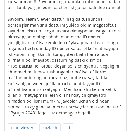
xursandman!!! Sayt adminiga kattakon rahmat anchadan
beri kutib yurgan edim qachon ishga tushadi deb rahmat.
Savolim: Team Viewer dasturi haqida tushuncha
bersanglar man shu dasturni yuklab oldim megasoft.uz
saytidan lekin uni ishga tushira olmaypman. Ishga tushira
olmayapganimning sababi manimcha ID nomer
yo`qligidan bo`lsa kerak deb o`ylayapman dastur ishga
tuganda hech qanday ID nomer va parol ko`rsatmayapti
ishxonamning ikkinchi kompyuteri bialn ham aloqa
o`rnatib bo`lmayapti, dasturning paski qismida
"Программа не готова"degan so`z chiqyapti . Negaligini
chunmadim iltimos tushunganlar bo`lsa to`liqroq
ma`lumot beringlar. mover.uz, utube.uz saytlarida
ko`rsatilgan video qo`llanmada faqat tayyor ID
o`rnatilganini ko`rsatyapti . Men ham shu ketma-ketlik
bilan o`rnatyapman lekin o`shanday chiqmayapti
nimadan bo`lishi mumkin. Javoblar uchun oldindan
rahmat. Xa aytgancha internet provayderim Uzonline tarif
"Byutjet 2048" faqat .uz domenga chiqadi.
teamviewer
sozlash
id