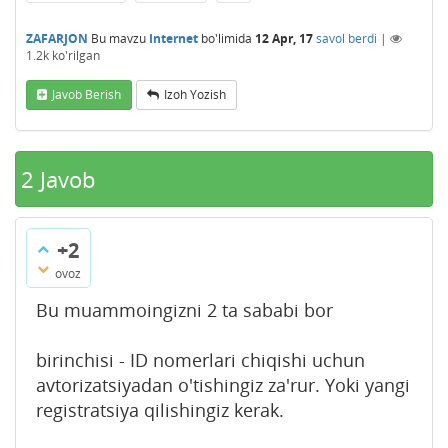
ZAFARJON
Bu mavzu
Internet
bo'limida
12 Apr, 17
savol berdi
|
1.2k
ko'rilgan
Javob Berish
Izoh Yozish
2
Javob
+2
ovoz
Bu muammoingizni 2 ta sababi bor
birinchisi - ID nomerlari chiqishi uchun
avtorizatsiyadan o'tishingiz za'rur. Yoki yangi
registratsiya qilishingiz kerak.