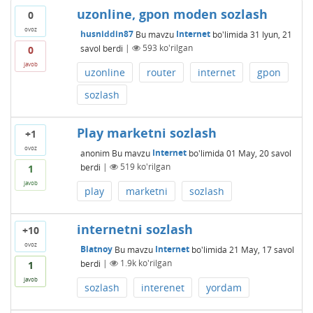
uzonline, gpon moden sozlash
0
ovoz
husniddin87
Bu mavzu
Internet
bo'limida
31 Iyun, 21
savol berdi
|
593
ko'rilgan
0
javob
uzonline
router
internet
gpon
sozlash
Play marketni sozlash
+1
ovoz
anonim
Bu mavzu
Internet
bo'limida
01 May, 20
savol
berdi
|
519
ko'rilgan
1
javob
play
marketni
sozlash
internetni sozlash
+10
ovoz
Blatnoy
Bu mavzu
Internet
bo'limida
21 May, 17
savol
berdi
|
1.9k
ko'rilgan
1
javob
sozlash
interenet
yordam