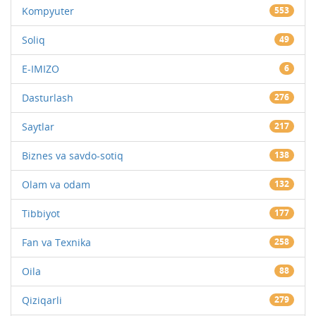
Kompyuter
553
Soliq
49
E-IMIZO
6
Dasturlash
276
Saytlar
217
Biznes va savdo-sotiq
138
Olam va odam
132
Tibbiyot
177
Fan va Texnika
258
Oila
88
Qiziqarli
279