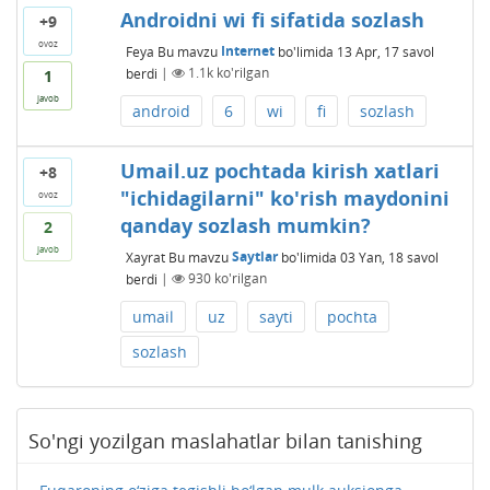
Androidni wi fi sifatida sozlash
+9
ovoz
Feya
Bu mavzu
Internet
bo'limida
13 Apr, 17
savol
berdi
|
1.1k
ko'rilgan
1
javob
android
6
wi
fi
sozlash
Umail.uz pochtada kirish xatlari
+8
"ichidagilarni" ko'rish maydonini
ovoz
qanday sozlash mumkin?
2
javob
Xayrat
Bu mavzu
Saytlar
bo'limida
03 Yan, 18
savol
berdi
|
930
ko'rilgan
umail
uz
sayti
pochta
sozlash
So'ngi yozilgan maslahatlar bilan tanishing