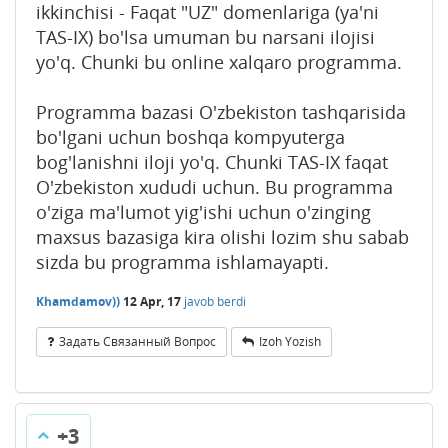
ikkinchisi - Faqat "UZ" domenlariga (ya'ni
TAS-IX) bo'lsa umuman bu narsani ilojisi
yo'q. Chunki bu online xalqaro programma.
Programma bazasi O'zbekiston tashqarisida
bo'lgani uchun boshqa kompyuterga
bog'lanishni iloji yo'q. Chunki TAS-IX faqat
O'zbekiston xududi uchun. Bu programma
o'ziga ma'lumot yig'ishi uchun o'zinging
maxsus bazasiga kira olishi lozim shu sabab
sizda bu programma ishlamayapti.
Khamdamov))
12 Apr, 17
javob berdi
Задать Связанный Вопрос
Izoh Yozish
+3