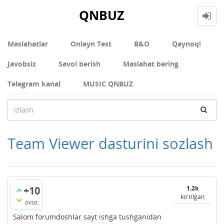
QNBUZ
Maslahatlar
Onlayn Test
В&О
Qaynoq!
Javobsiz
Savol berish
Maslahat bering
Telegram kanal
MUSIC QNBUZ
Team Viewer dasturini sozlash
+10
1.2k
ko'rilgan
ovoz
Salom forumdoshlar sayt ishga tushganidan