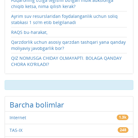
Fuqaroning o‘ziga tegishli bo‘lgan mulk auksionga
chiqib ketsa, nima qilish kerak?
Ayrim suv resurslaridan foydalanganlik uchun soliq
stabkasi 1 so'm etib belgilanadi
RAQS bu-harakat,
Qarzdorlik uchun asosiy qarzdan tashqari yana qanday
moliyaviy javobgarlik bor?
QIZ NOMUSGA CHIDAY OLMAYAPTI. BOLAGA QANDAY
CHORA KO‘RILADI?
Barcha bolimlar
Internet
1.3k
TAS-IX
248