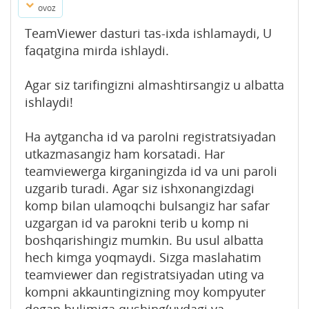
ovoz
TeamViewer dasturi tas-ixda ishlamaydi, U
faqatgina mirda ishlaydi.
Agar siz tarifingizni almashtirsangiz u albatta
ishlaydi!
Ha aytgancha id va parolni registratsiyadan
utkazmasangiz ham korsatadi. Har
teamviewerga kirganingizda id va uni paroli
uzgarib turadi. Agar siz ishxonangizdagi
komp bilan ulamoqchi bulsangiz har safar
uzgargan id va parokni terib u komp ni
boshqarishingiz mumkin. Bu usul albatta
hech kimga yoqmaydi. Sizga maslahatim
teamviewer dan registratsiyadan uting va
kompni akkauntingizning moy kompyuter
degan bulimiga qushing(uydagi va