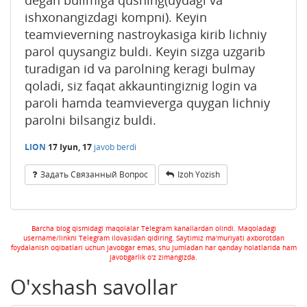
ishxonangizdagi kompni). Keyin
teamvieverning nastroykasiga kirib lichniy
parol quysangiz buldi. Keyin sizga uzgarib
turadigan id va parolning keragi bulmay
qoladi, siz faqat akkauntingiznig login va
paroli hamda teamvieverga quygan lichniy
parolni bilsangiz buldi.
LION
17 Iyun, 17
javob berdi
Задать Связанный Вопрос
Izoh Yozish
Barcha blog qismidagi maqolalar Telegram kanallardan olindi. Maqoladagi
username/linkni Telegram ilovasidan qidiring. Saytimiz ma'muriyati axborotdan
foydalanish oqibatlari uchun javobgar emas, shu jumladan har qanday holatlarida ham
javobgarlik o'z zimangizda.
O'xshash savollar