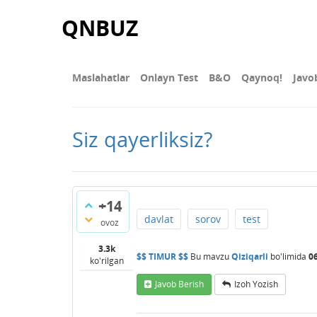
QNBUZ
Maslahatlar
Onlayn Test
В&О
Qaynoq!
Javo
Siz qayerliksiz?
+14
davlat
sorov
test
ovoz
3.3k
$$ TIMUR $$
Bu mavzu
Qiziqarli
bo'limida
0
ko'rilgan
Javob Berish
Izoh Yozish