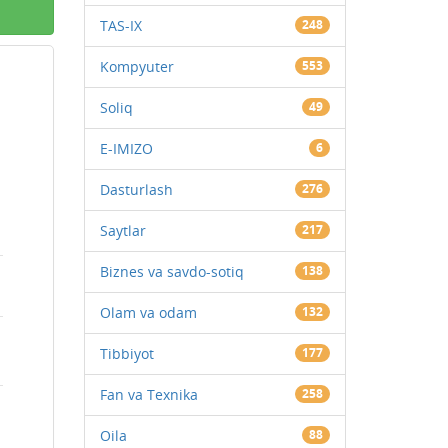
TAS-IX
248
Kompyuter
553
Soliq
49
E-IMIZO
6
Dasturlash
276
Saytlar
217
Biznes va savdo-sotiq
138
Olam va odam
132
Tibbiyot
177
Fan va Texnika
258
Oila
88