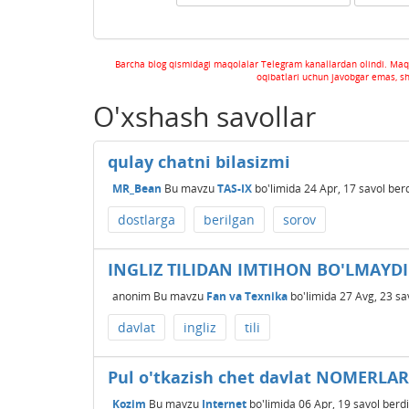
Barcha blog qismidagi maqolalar Telegram kanallardan olindi. Maq
oqibatlari uchun javobgar emas, s
O'xshash savollar
qulay chatni bilasizmi
MR_Bean
Bu mavzu
TAS-IX
bo'limida
24 Apr, 17
savol ber
dostlarga
berilgan
sorov
INGLIZ TILIDAN IMTIHON BO'LMAYD
anonim
Bu mavzu
Fan va Texnika
bo'limida
27 Avg, 23
sa
davlat
ingliz
tili
Pul o'tkazish chet davlat NOMERLA
Kozim
Bu mavzu
Internet
bo'limida
06 Apr, 19
savol berdi