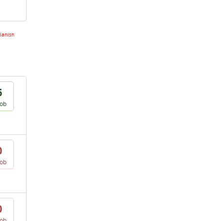
lanish
6
vob
0
vob
0
vob