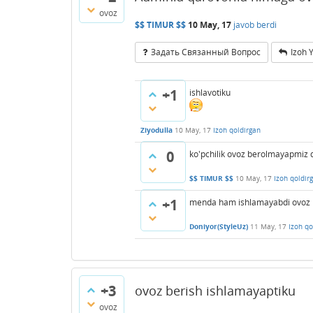
ovoz
$$ TIMUR $$
10 May, 17
javob berdi
Задать Связанный Вопрос
Izoh 
+1
ishlavotiku
Ziyodulla
10 May, 17
Izoh qoldirgan
0
ko'pchilik ovoz berolmayapmiz 
$$ TIMUR $$
10 May, 17
Izoh qoldir
+1
menda ham ishlamayabdi ovoz 
Doniyor(StyleUz)
11 May, 17
Izoh qo
+3
ovoz berish ishlamayaptiku
ovoz