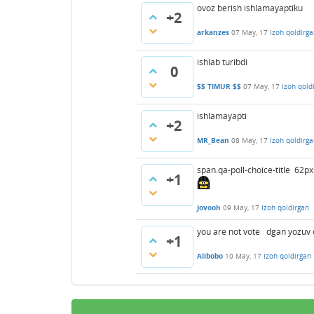
ovoz berish ishlamayaptiku
+2
arkanzes
07 May, 17
Izoh qoldirg
ishlab turibdi
0
$$ TIMUR $$
07 May, 17
Izoh qold
ishlamayapti
+2
MR_Bean
08 May, 17
Izoh qoldirg
span.qa-poll-choice-title 62p
+1
Jovooh
09 May, 17
Izoh qoldirgan
you are not vote dgan yozuv
+1
Alibobo
10 May, 17
Izoh qoldirgan