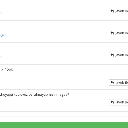
Javob B
an
Javob B
irgan
Javob B
an
x x 15px
Javob B
 chqyapti kuu ovoz beralmayapmiz nmagaa?
Javob B