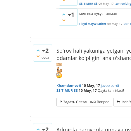
$$ TIMUR $$
09 May, 17
Izoh qoldir
+1
мен еса нукус танман
Floyd Mayweather
09 May, 17
Izoh 
+2
So'rov hali yakuniga yetgani yo
odamlar ko'pligini ana o'shan
ovoz
Khamdamov))
10 May, 17
javob berdi
$$ TIMUR $$
10 May, 17
Qayta tahrirladi!
Задать Связанный Вопрос
Izoh 
+2
Adminla qarovorila nimaga ov