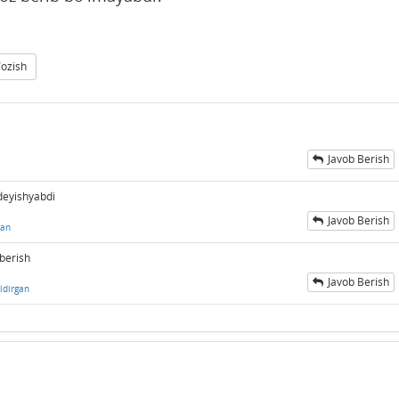
Yozish
Javob Berish
deyishyabdi
Javob Berish
gan
berish
Javob Berish
ldirgan