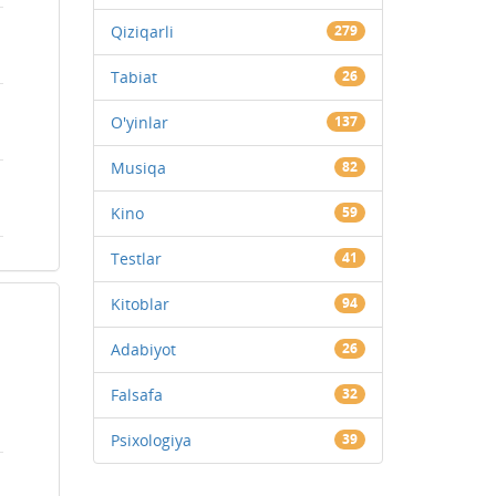
Qiziqarli
279
Tabiat
26
O'yinlar
137
Musiqa
82
Kino
59
Testlar
41
Kitoblar
94
Adabiyot
26
Falsafa
32
Psixologiya
39