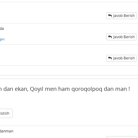
Javob Berish
ida
Javob Berish
rgan
Javob Berish
n dan ekan, Qoyil men ham qoroqolpoq dan man !
Yozish
ladanman