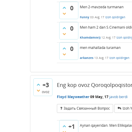
0
Men 2-mavzeda turmanan
Funny
03 Avg, 17
Izoh qoldirgan
0
Men ham 2 dan S.Cinemani old
Khamdamov))
12 Avg, 17
Izoh qoldi
0
men mahallada turaman
arkanzes
13 Avg, 17
Izoh qoldirgan
+3
Eng kop ovoz Qoroqolpoqisto
ovoz
Floyd Mayweather
09 May, 17
javob berdi
Задать Связанный Вопрос
Izoh 
+1
Aynan qayeridan. Men Ellikqa