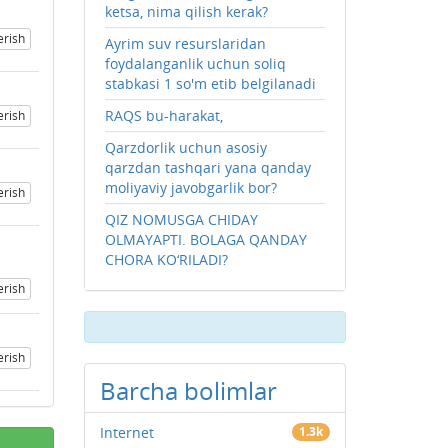
ketsa, nima qilish kerak?
erish
Ayrim suv resurslaridan
foydalanganlik uchun soliq
stabkasi 1 so'm etib belgilanadi
RAQS bu-harakat,
erish
Qarzdorlik uchun asosiy
qarzdan tashqari yana qanday
moliyaviy javobgarlik bor?
erish
QIZ NOMUSGA CHIDAY
OLMAYAPTI. BOLAGA QANDAY
CHORA KO‘RILADI?
erish
erish
Barcha bolimlar
Internet
1.3k