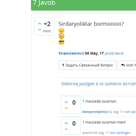
7
Javob
+2
Sirdaryoliklar bormiiiiiiiii?
ovoz
Khamdamov))
08 May, 17
javob berdi
Задать Связанный Вопрос
Izoh 
Oldinroq yozilgan 6 ta izohlarni ko'rish
0
1 mavzeda turaman
Doniyor(StyleUz)
02 Avg, 17
Izoh qol
0
1 mavzeda turaman men!
anonim
02 Avg, 17
Izoh qoldirgan