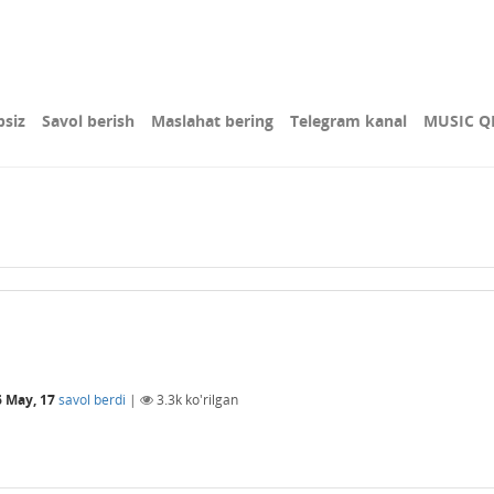
bsiz
Savol berish
Maslahat bering
Telegram kanal
MUSIC Q
6 May, 17
savol berdi
|
3.3k
ko'rilgan