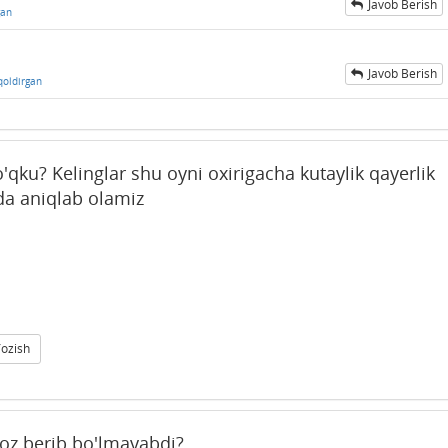
Javob Berish
gan
Javob Berish
qoldirgan
'qku? Kelinglar shu oyni oxirigacha kutaylik qayerlik
da aniqlab olamiz
Yozish
oz berib bo'lmayabdi?