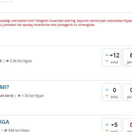
oladagi username/linkni Telegram ilovasidan qidiring. Saytimiz ma'muriyati axborotdan foyda
hu jumladan har qanday holatlarida ham javobgarlik o'z zimangizda.
+12
di
|
2.9k
ko'rilgan
ovoz
ja
IMI?
0
vol berdi
|
1.5k
ko'rilgan
ovoz
ja
RIGA
+5
|
586
ko'rilgan
ovoz
ja