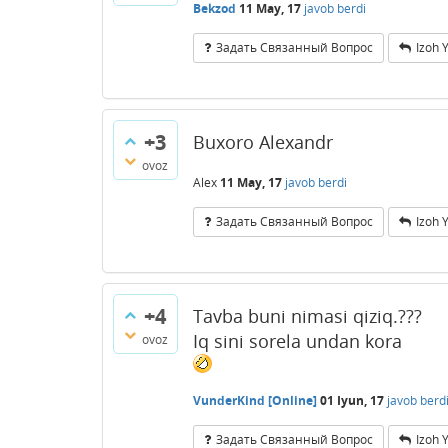
Bekzod
11 May, 17
javob berdi
Задать Связанный Вопрос
Izoh 
+3
Buxoro Alexandr
ovoz
Alex
11 May, 17
javob berdi
Задать Связанный Вопрос
Izoh 
+4
Tavba buni nimasi qiziq.???
Iq sini sorela undan kora
ovoz
VunderKind [Online]
01 Iyun, 17
javob berd
Задать Связанный Вопрос
Izoh 