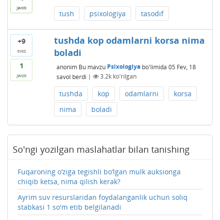
javob
tush
psixologiya
tasodif
tushda kop odamlarni korsa nima
+9
boladi
ovoz
1
anonim
Bu mavzu
Psixologiya
bo'limida
05 Fev, 18
savol berdi
|
3.2k
ko'rilgan
javob
tushda
kop
odamlarni
korsa
nima
boladi
So'ngi yozilgan maslahatlar bilan tanishing
Fuqaroning o‘ziga tegishli bo‘lgan mulk auksionga
chiqib ketsa, nima qilish kerak?
Ayrim suv resurslaridan foydalanganlik uchun soliq
stabkasi 1 so'm etib belgilanadi