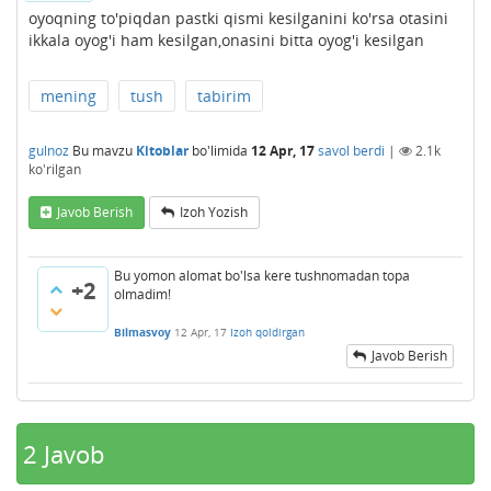
oyoqning to'piqdan pastki qismi kesilganini ko'rsa otasini
ikkala oyog'i ham kesilgan,onasini bitta oyog'i kesilgan
mening
tush
tabirim
gulnoz
Bu mavzu
Kitoblar
bo'limida
12 Apr, 17
savol berdi
|
2.1k
ko'rilgan
Javob Berish
Izoh Yozish
Bu yomon alomat bo'lsa kere tushnomadan topa
+2
olmadim!
Bilmasvoy
12 Apr, 17
Izoh qoldirgan
Javob Berish
2
Javob