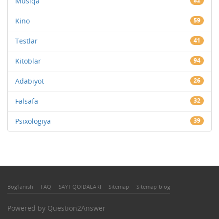
Musiqa
82
Kino
59
Testlar
41
Kitoblar
94
Adabiyot
26
Falsafa
32
Psixologiya
39
Bog'lanish
FAQ
SAYT QOIDALARI
Sitemap
Sitemap-blog
Powered by
Question2Answer