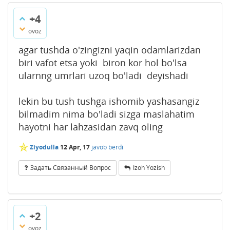
+4
ovoz
agar tushda o'zingizni yaqin odamlarizdan
biri vafot etsa yoki biron kor hol bo'lsa
ularnng umrlari uzoq bo'ladi deyishadi
lekin bu tush tushga ishomib yashasangiz
bilmadim nima bo'ladi sizga maslahatim
hayotni har lahzasidan zavq oling
✯
Ziyodulla
12 Apr, 17
javob berdi
Задать Связанный Вопрос
Izoh Yozish
+2
ovoz