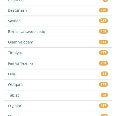
Dasturlash
276
Saytlar
217
Biznes va savdo-sotiq
138
Olam va odam
132
Tibbiyot
177
Fan va Texnika
258
Oila
88
Qiziqarli
279
Tabiat
26
O'yinlar
137