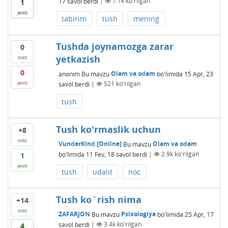
17
savol berdi
|
7.1k
ko'rilgan
1
javob
tabirim
tush
mening
Tushda joynamozga zarar
0
yetkazish
ovoz
0
anonim
Bu mavzu
Olam va odam
bo'limida
15 Apr, 23
savol berdi
|
521
ko'rilgan
javob
tush
Tush ko'rmaslik uchun
+8
ovoz
VunderKind [Online]
Bu mavzu
Olam va odam
bo'limida
11 Fev, 18
savol berdi
|
2.9k
ko'rilgan
1
javob
tush
udalit
noc
Tush ko`rish nima
+14
ovoz
ZAFARJON
Bu mavzu
Psixologiya
bo'limida
25 Apr, 17
savol berdi
|
3.4k
ko'rilgan
4