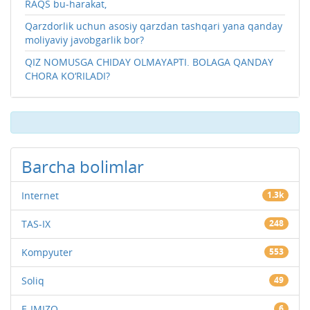
RAQS bu-harakat,
Qarzdorlik uchun asosiy qarzdan tashqari yana qanday
moliyaviy javobgarlik bor?
QIZ NOMUSGA CHIDAY OLMAYAPTI. BOLAGA QANDAY
CHORA KO‘RILADI?
Barcha bolimlar
Internet
1.3k
TAS-IX
248
Kompyuter
553
Soliq
49
E-IMIZO
6