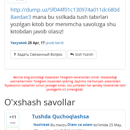
http://dump.uz/5f044f01c130974a011dc680d
8aedae3
mana bu ssilkada tush tabirlari
yozilgan kitob bor menimcha savolizga shu
kitobdan javob olasiz!
Yaxyobek
25 Apr, 17
javob berdi
Задать Связанный Вопрос
Izoh Yozish
Barcha blog qismidagi maqolalar Telegram kanallardan olindi. Maqoladagi
username/linkni Telegram ilovasidan qidiring. Saytimiz ma'muriyati axborotdan
foydalanish oqibatlari uchun javobgar emas, shu jumladan har qanday holatlarida ham
javobgarlik o'z zimangizda.
O'xshash savollar
Tushda Quchoqlashsa
+11
ovoz
Nodirbek
Bu mavzu
Olam va odam
bo'limida
25 May,