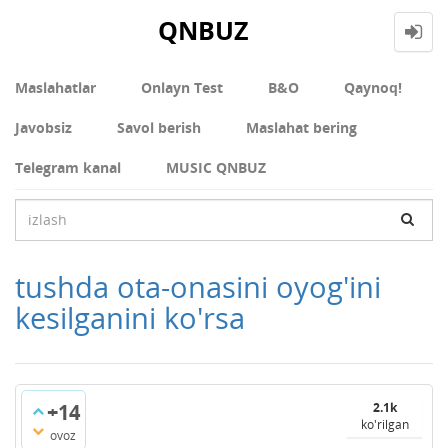
QNBUZ
Maslahatlar
Onlayn Test
В&О
Qaynoq!
Javobsiz
Savol berish
Maslahat bering
Telegram kanal
MUSIC QNBUZ
tushda ota-onasini oyog'ini
kesilganini ko'rsa
+14
2.1k
ko'rilgan
ovoz