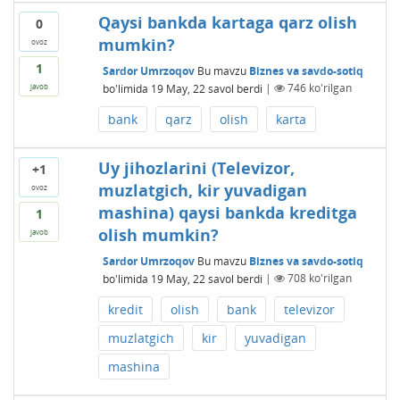
Qaysi bankda kartaga qarz olish
0
mumkin?
ovoz
1
Sardor Umrzoqov
Bu mavzu
Biznes va savdo-sotiq
bo'limida
19 May, 22
savol berdi
|
746
ko'rilgan
javob
bank
qarz
olish
karta
Uy jihozlarini (Televizor,
+1
muzlatgich, kir yuvadigan
ovoz
mashina) qaysi bankda kreditga
1
olish mumkin?
javob
Sardor Umrzoqov
Bu mavzu
Biznes va savdo-sotiq
bo'limida
19 May, 22
savol berdi
|
708
ko'rilgan
kredit
olish
bank
televizor
muzlatgich
kir
yuvadigan
mashina