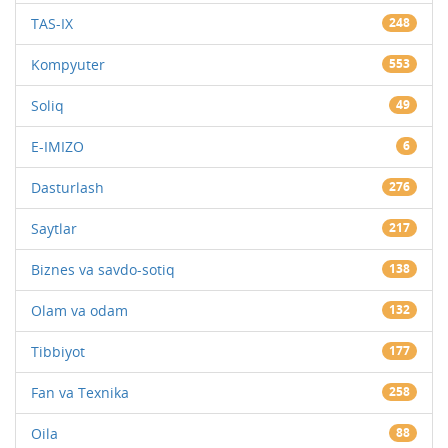
TAS-IX
248
Kompyuter
553
Soliq
49
E-IMIZO
6
Dasturlash
276
Saytlar
217
Biznes va savdo-sotiq
138
Olam va odam
132
Tibbiyot
177
Fan va Texnika
258
Oila
88