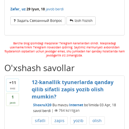
Zafar_ uz
29 Iyun, 18
javob berdi
Задать Связанный Вопрос
Izoh Yozish
Barcha blog qismidagi maqolalar Telegram kanallardan olindi. Maqoladagi
username/linkni Telegram ilovasidan qidiring. Saytimiz ma'muriyati axborotdan
foydalanish oqibatlari uchun javobgar emas, shu jumladan har qanday holatlarida ham
javobgarlik o'z zimangizda.
O'xshash savollar
12-kanallik tyunerlarda qanday
+11
qilib sifatli zapis yozib olish
ovoz
mumkin?
1
javob
ShoxruX20
Bu mavzu
Internet
bo'limida
03 Apr, 18
savol berdi
|
764
ko'rilgan
sifatli
zapis
yozib
olish