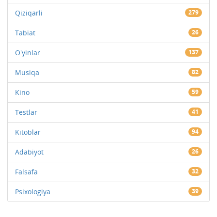
Qiziqarli
279
Tabiat
26
O'yinlar
137
Musiqa
82
Kino
59
Testlar
41
Kitoblar
94
Adabiyot
26
Falsafa
32
Psixologiya
39