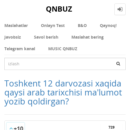
QNBUZ
Maslahatlar
Onlayn Test
В&О
Qaynoq!
Javobsiz
Savol berish
Maslahat bering
Telegram kanal
MUSIC QNBUZ
Toshkent 12 darvozasi xaqida
qaysi arab tarixchisi ma'lumot
yozib qoldirgan?
+10
729