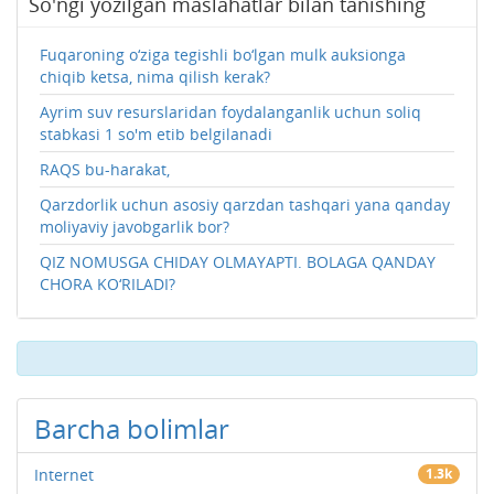
So'ngi yozilgan maslahatlar bilan tanishing
Fuqaroning o‘ziga tegishli bo‘lgan mulk auksionga
chiqib ketsa, nima qilish kerak?
Ayrim suv resurslaridan foydalanganlik uchun soliq
stabkasi 1 so'm etib belgilanadi
RAQS bu-harakat,
Qarzdorlik uchun asosiy qarzdan tashqari yana qanday
moliyaviy javobgarlik bor?
QIZ NOMUSGA CHIDAY OLMAYAPTI. BOLAGA QANDAY
CHORA KO‘RILADI?
Barcha bolimlar
Internet
1.3k