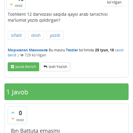
ko'rilgan
ovoz
Toshkent 12 darvozasi xaqida qaysi arab tarixchisi
ma'lumot yozib qoldirgan?
sifatli
olish
yozib
Миржалол Маннонов
Bu mavzu
Testlar
bo'limida
25 Iyun, 18
savol
berdi
|
729
ko'rilgan
Javob Berish
Izoh Yozish
1
Javob
0
ovoz
Ibn Battuta emasmi