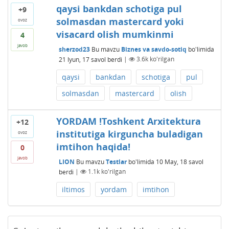
qaysi bankdan schotiga pul
+9
solmasdan mastercard yoki
ovoz
visacard olish mumkinmi
4
javob
sherzod23
Bu mavzu
Biznes va savdo-sotiq
bo'limida
21 Iyun, 17
savol berdi
|
3.6k
ko'rilgan
qaysi
bankdan
schotiga
pul
solmasdan
mastercard
olish
YORDAM !Toshkent Arxitektura
+12
institutiga kirguncha buladigan
ovoz
imtihon haqida!
0
javob
LION
Bu mavzu
Testlar
bo'limida
10 May, 18
savol
berdi
|
1.1k
ko'rilgan
iltimos
yordam
imtihon