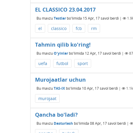
EL CLASSICO 23.04.2017
Bu mavzu
Testlar
bo'limida
15 Apr, 17
savol berdi
|
1.9
el
classico
fcb
rm
Tahmin qilib ko'ring!
Bu mavzu
O'yinlar
bo'limida
12 Apr, 17
savol berdi
|
8
uefa
futbol
sport
Murojaatlar uchun
Bu mavzu
TAS-IX
bo'limida
10 Apr, 17
savol berdi
|
1.1k
murojaat
Qancha bo'ladi?
Bu mavzu
Dasturlash
bo'limida
08 Apr, 17
savol berdi
|