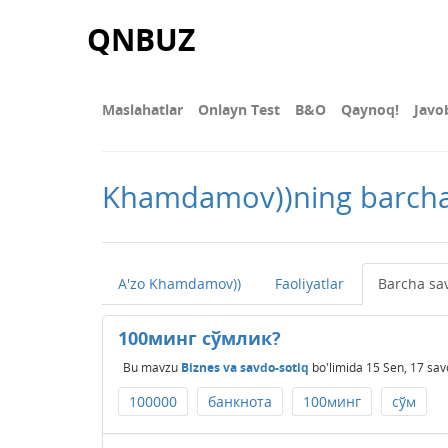
QNBUZ
Maslahatlar
Onlayn Test
В&О
Qaynoq!
Javo
Khamdamov))ning barcha 
A'zo Khamdamov))
Faoliyatlar
Barcha sav
100минг сўмлик?
Bu mavzu
Biznes va savdo-sotiq
bo'limida
15 Sen, 17
sav
100000
банкнота
100минг
сўм