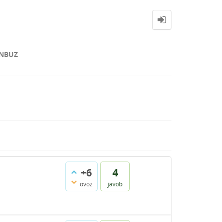
NBUZ
+6
4
ovoz
javob