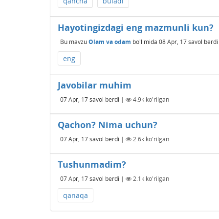
qancha
buladi
Hayotingizdagi eng mazmunli kun?
Bu mavzu
Olam va odam
bo'limida
08 Apr, 17
savol berdi
eng
Javobilar muhim
07 Apr, 17
savol berdi
|
4.9k
ko'rilgan
Qachon? Nima uchun?
07 Apr, 17
savol berdi
|
2.6k
ko'rilgan
Tushunmadim?
07 Apr, 17
savol berdi
|
2.1k
ko'rilgan
qanaqa