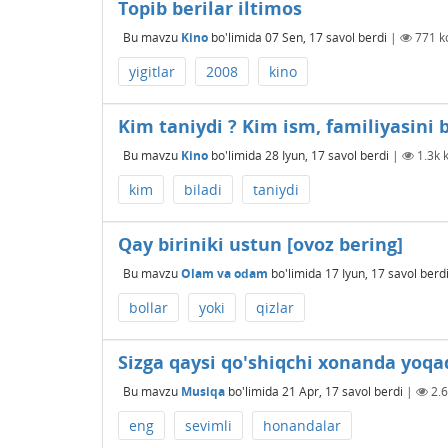
Topib berilar iltimos
Bu mavzu
Kino
bo'limida
07 Sen, 17
savol berdi
|
771
ko
yigitlar
2008
kino
Kim taniydi ? Kim ism, familiyasini b
Bu mavzu
Kino
bo'limida
28 Iyun, 17
savol berdi
|
1.3k
k
kim
biladi
taniydi
Qay biriniki ustun [ovoz bering]
Bu mavzu
Olam va odam
bo'limida
17 Iyun, 17
savol berd
bollar
yoki
qizlar
Sizga qaysi qo'shiqchi xonanda yoqad
Bu mavzu
Musiqa
bo'limida
21 Apr, 17
savol berdi
|
2.
eng
sevimli
honandalar