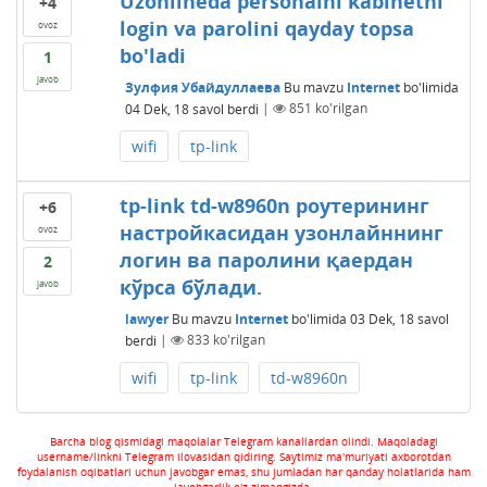
Uzonlineda personalni kabinetni
+4
login va parolini qayday topsa
ovoz
bo'ladi
1
javob
Зулфия Убайдуллаева
Bu mavzu
Internet
bo'limida
04 Dek, 18
savol berdi
|
851
ko'rilgan
wifi
tp-link
tp-link td-w8960n роутерининг
+6
настройкасидан узонлайннинг
ovoz
логин ва паролини қаердан
2
кўрса бўлади.
javob
lawyer
Bu mavzu
Internet
bo'limida
03 Dek, 18
savol
berdi
|
833
ko'rilgan
wifi
tp-link
td-w8960n
Barcha blog qismidagi maqolalar Telegram kanallardan olindi. Maqoladagi
username/linkni Telegram ilovasidan qidiring. Saytimiz ma'muriyati axborotdan
foydalanish oqibatlari uchun javobgar emas, shu jumladan har qanday holatlarida ham
javobgarlik o'z zimangizda.