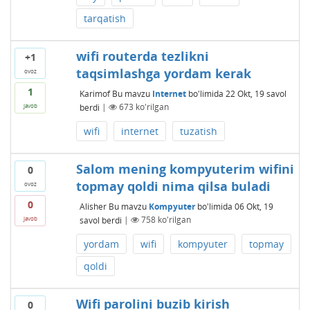
tarqatish
wifi routerda tezlikni
+1
taqsimlashga yordam kerak
ovoz
1
Karimof
Bu mavzu
Internet
bo'limida
22 Okt, 19
savol
berdi
|
673
ko'rilgan
javob
wifi
internet
tuzatish
Salom mening kompyuterim wifini
0
topmay qoldi nima qilsa buladi
ovoz
0
Alisher
Bu mavzu
Kompyuter
bo'limida
06 Okt, 19
savol berdi
|
758
ko'rilgan
javob
yordam
wifi
kompyuter
topmay
qoldi
Wifi parolini buzib kirish
0