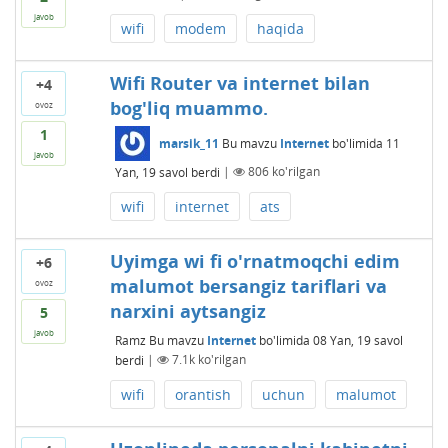
javob
wifi
modem
haqida
Wifi Router va internet bilan
+4
bog'liq muammo.
ovoz
1
marsik_11
Bu mavzu
Internet
bo'limida
11
javob
Yan, 19
savol berdi
|
806
ko'rilgan
wifi
internet
ats
Uyimga wi fi o'rnatmoqchi edim
+6
malumot bersangiz tariflari va
ovoz
narxini aytsangiz
5
javob
Ramz
Bu mavzu
Internet
bo'limida
08 Yan, 19
savol
berdi
|
7.1k
ko'rilgan
wifi
orantish
uchun
malumot