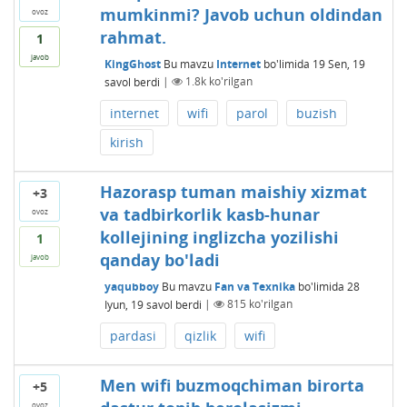
mumkinmi? Javob uchun oldindan
ovoz
rahmat.
1
javob
KingGhost
Bu mavzu
Internet
bo'limida
19 Sen, 19
savol berdi
|
1.8k
ko'rilgan
internet
wifi
parol
buzish
kirish
Hazorasp tuman maishiy xizmat
+3
va tadbirkorlik kasb-hunar
ovoz
kollejining inglizcha yozilishi
1
qanday bo'ladi
javob
yaqubboy
Bu mavzu
Fan va Texnika
bo'limida
28
Iyun, 19
savol berdi
|
815
ko'rilgan
pardasi
qizlik
wifi
Men wifi buzmoqchiman birorta
+5
ovoz