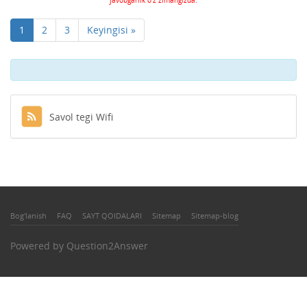
1
2
3
Keyingisi »
Savol tegi Wifi
Bog'lanish
FAQ
SAYT QOIDALARI
Sitemap
Sitemap-blog
Powered by
Question2Answer