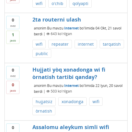
wifi
oʻchib
qolyapti
2ta routerni ulash
0
ovoz
anonim
Bu mavzu
Internet
bo'limida
04 Okt, 21
savol
berdi
|
643
ko'rilgan
1
javob
wifi
repeater
internet
tarqatish
public
Hujjati yòq xonadonga wi fi
0
òrnatish tartibi qanday?
ovoz
0
anonim
Bu mavzu
Internet
bo'limida
22 Iyun, 20
savol
berdi
|
503
ko'rilgan
javob
hujjatsiz
xonadonga
wifi
òrnatish
Assalomu aleykum simli wifi
0