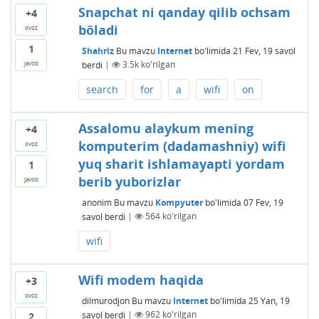
Snapchat ni qanday qilib ochsam
+4
bôladi
ovoz
1
Shahriz
Bu mavzu
Internet
bo'limida
21 Fev, 19
savol
berdi
|
3.5k
ko'rilgan
javob
search
for
a
wifi
on
Assalomu alaykum mening
+4
komputerim (dadamashniy) wifi
ovoz
yuq sharit ishlamayapti yordam
1
berib yuborizlar
javob
anonim
Bu mavzu
Kompyuter
bo'limida
07 Fev, 19
savol berdi
|
564
ko'rilgan
wifi
Wifi modem haqida
+3
ovoz
dilmurodjon
Bu mavzu
Internet
bo'limida
25 Yan, 19
savol berdi
|
962
ko'rilgan
2