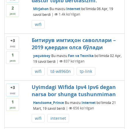
dastur topib berolasizmi.
2
Mirjahon
Bu mavzu
Internet
bo'limida
06 Apr, 19
savol berdi
|
1.4k
ko'rilgan
javob
wifi
Битирув имтиҳон саволлари –
+3
2019 қаердан олса бўлади
ovoz
1
yaqubboy
Bu mavzu
Fan va Texnika
bo'limida
02 Apr,
19
savol berdi
|
837
ko'rilgan
javob
wifi
td-w8960n
tp-link
Uyimdagi Wifida Ipv4 Ipv6 degan
+3
narsa bor shunga tushunmiman
ovoz
1
Handsome_Prince
Bu mavzu
Internet
bo'limida
21
Mart, 19
savol berdi
|
656
ko'rilgan
javob
wifi
internet