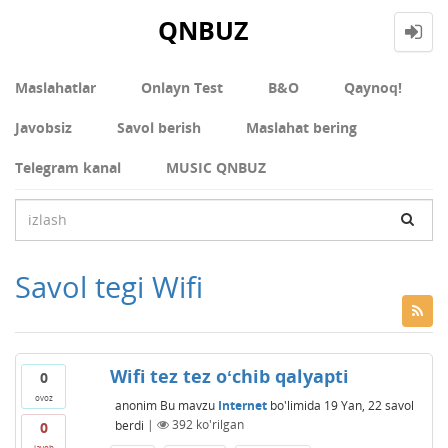
QNBUZ
Maslahatlar
Onlayn Test
В&О
Qaynoq!
Javobsiz
Savol berish
Maslahat bering
Telegram kanal
MUSIC QNBUZ
Savol tegi Wifi
Wifi tez tez oʻchib qalyapti
0
ovoz
anonim
Bu mavzu
Internet
bo'limida
19 Yan, 22
savol
berdi
|
392
ko'rilgan
0
javob