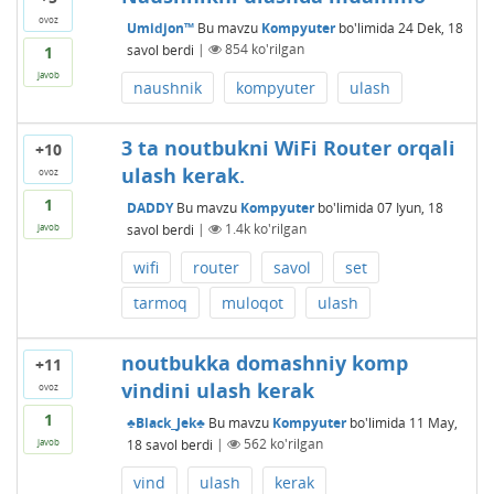
ovoz
Umidjon™
Bu mavzu
Kompyuter
bo'limida
24 Dek, 18
savol berdi
|
854
ko'rilgan
1
javob
naushnik
kompyuter
ulash
3 ta noutbukni WiFi Router orqali
+10
ulash kerak.
ovoz
1
DADDY
Bu mavzu
Kompyuter
bo'limida
07 Iyun, 18
savol berdi
|
1.4k
ko'rilgan
javob
wifi
router
savol
set
tarmoq
muloqot
ulash
noutbukka domashniy komp
+11
vindini ulash kerak
ovoz
1
♣Black_Jek♣
Bu mavzu
Kompyuter
bo'limida
11 May,
18
savol berdi
|
562
ko'rilgan
javob
vind
ulash
kerak