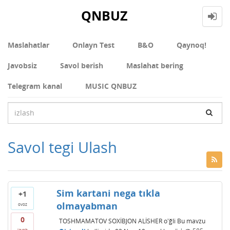
QNBUZ
Maslahatlar
Onlayn Test
В&О
Qaynoq!
Javobsiz
Savol berish
Maslahat bering
Telegram kanal
MUSIC QNBUZ
Savol tegi Ulash
Sim kartani nega tıkla
+1
olmayabman
ovoz
0
TOSHMAMATOV SOXİBJON ALİSHER o'ğli
Bu mavzu
javob