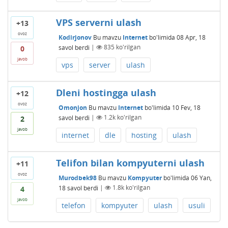
VPS serverni ulash
+13
ovoz
Kodirjonov
Bu mavzu
Internet
bo'limida
08 Apr, 18
savol berdi
|
835
ko'rilgan
0
javob
vps
server
ulash
Dleni hostingga ulash
+12
ovoz
Omonjon
Bu mavzu
Internet
bo'limida
10 Fev, 18
savol berdi
|
1.2k
ko'rilgan
2
javob
internet
dle
hosting
ulash
Telifon bilan kompyuterni ulash
+11
ovoz
Murodbek98
Bu mavzu
Kompyuter
bo'limida
06 Yan,
18
savol berdi
|
1.8k
ko'rilgan
4
javob
telefon
kompyuter
ulash
usuli