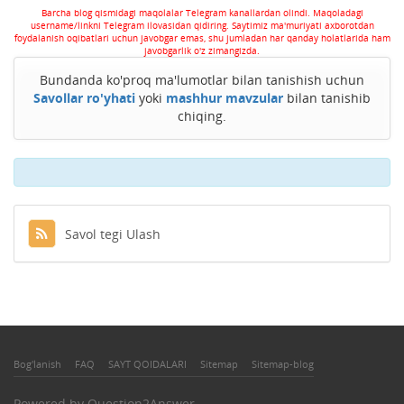
Barcha blog qismidagi maqolalar Telegram kanallardan olindi. Maqoladagi
username/linkni Telegram ilovasidan qidiring. Saytimiz ma'muriyati axborotdan
foydalanish oqibatlari uchun javobgar emas, shu jumladan har qanday holatlarida ham
javobgarlik o'z zimangizda.
Bundanda ko'proq ma'lumotlar bilan tanishish uchun
Savollar ro'yhati
yoki
mashhur mavzular
bilan tanishib
chiqing.
Savol tegi Ulash
Bog'lanish
FAQ
SAYT QOIDALARI
Sitemap
Sitemap-blog
Powered by
Question2Answer