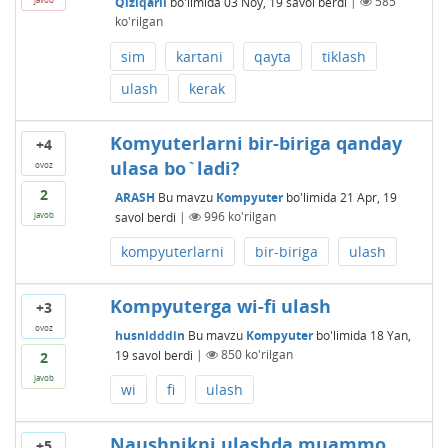
Qiziqarli
bo'limida
03 Noy, 19
savol berdi
|
585
ko'rilgan
sim
kartani
qayta
tiklash
ulash
kerak
Komyuterlarni bir-biriga qanday
+4
ulasa bo`ladi?
ovoz
2
ARASH
Bu mavzu
Kompyuter
bo'limida
21 Apr, 19
savol berdi
|
996
ko'rilgan
javob
kompyuterlarni
bir-biriga
ulash
Kompyuterga wi-fi ulash
+3
ovoz
husnidddin
Bu mavzu
Kompyuter
bo'limida
18 Yan,
19
savol berdi
|
850
ko'rilgan
2
javob
wi
fi
ulash
Naushnikni ulashda muammo
+5