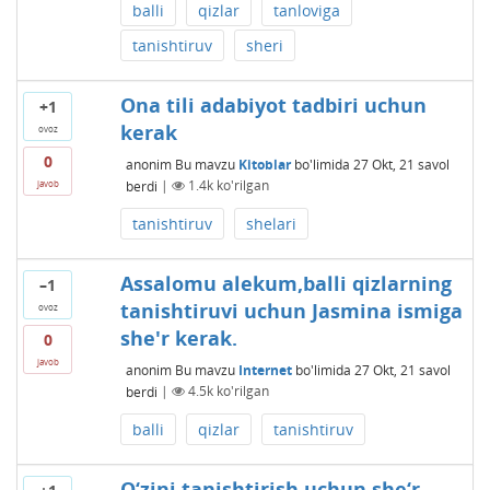
balli
qizlar
tanloviga
tanishtiruv
sheri
Ona tili adabiyot tadbiri uchun
+1
kerak
ovoz
0
anonim
Bu mavzu
Kitoblar
bo'limida
27 Okt, 21
savol
berdi
|
1.4k
ko'rilgan
javob
tanishtiruv
shelari
Assalomu alekum,balli qizlarning
–1
tanishtiruvi uchun Jasmina ismiga
ovoz
she'r kerak.
0
javob
anonim
Bu mavzu
Internet
bo'limida
27 Okt, 21
savol
berdi
|
4.5k
ko'rilgan
balli
qizlar
tanishtiruv
O‘zini tanishtirish uchun she‘r