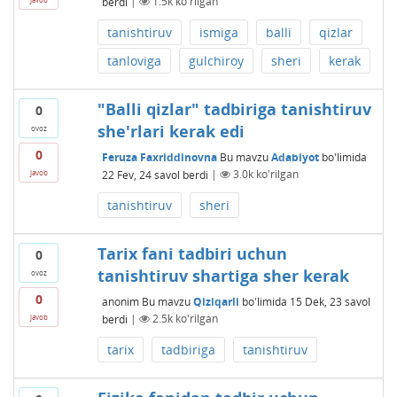
berdi
|
1.5k
ko'rilgan
tanishtiruv
ismiga
balli
qizlar
tanloviga
gulchiroy
sheri
kerak
"Balli qizlar" tadbiriga tanishtiruv
0
she'rlari kerak edi
ovoz
0
Feruza Faxriddinovna
Bu mavzu
Adabiyot
bo'limida
22 Fev, 24
savol berdi
|
3.0k
ko'rilgan
javob
tanishtiruv
sheri
Tarix fani tadbiri uchun
0
tanishtiruv shartiga sher kerak
ovoz
0
anonim
Bu mavzu
Qiziqarli
bo'limida
15 Dek, 23
savol
berdi
|
2.5k
ko'rilgan
javob
tarix
tadbiriga
tanishtiruv