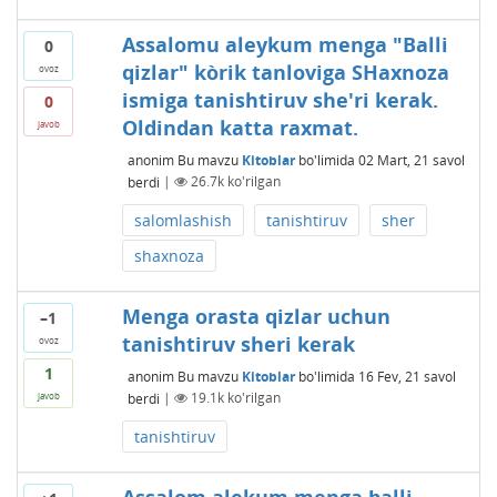
Assalomu aleykum menga "Balli
0
qizlar" kòrik tanloviga SHaxnoza
ovoz
ismiga tanishtiruv she'ri kerak.
0
Oldindan katta raxmat.
javob
anonim
Bu mavzu
Kitoblar
bo'limida
02 Mart, 21
savol
berdi
|
26.7k
ko'rilgan
salomlashish
tanishtiruv
sher
shaxnoza
Menga orasta qizlar uchun
–1
tanishtiruv sheri kerak
ovoz
1
anonim
Bu mavzu
Kitoblar
bo'limida
16 Fev, 21
savol
berdi
|
19.1k
ko'rilgan
javob
tanishtiruv
Assalom alekum menga balli