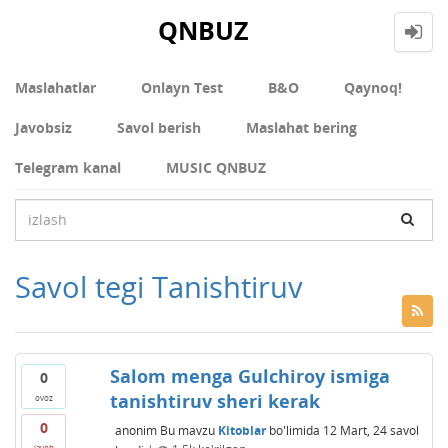
QNBUZ
Maslahatlar
Onlayn Test
В&О
Qaynoq!
Javobsiz
Savol berish
Maslahat bering
Telegram kanal
MUSIC QNBUZ
Savol tegi Tanishtiruv
Salom menga Gulchiroy ismiga
0
tanishtiruv sheri kerak
ovoz
0
anonim
Bu mavzu
Kitoblar
bo'limida
12 Mart, 24
savol
javob