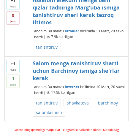
+1
qizlar tadbiriga Marg'uba ismiga
ovoz
tanishtiruv sheri kerak tezroq
0
iltimos
javob
anonim
Bu mavzu
Kitoblar
bo'limida
13 Mart, 20
savol
berdi
|
7.9k
ko'rilgan
tanishtiruv
Salom menga tanishtiruv sharti
+1
uchun Barchinoy ismiga she'rlar
ovoz
kerak
1
javob
anonim
Bu mavzu
Internet
bo'limida
10 Mart, 20
savol
berdi
|
17.5k
ko'rilgan
tanishtiruv
shavkatova
barchinoy
salomlashish
Barcha blog qismidagi maqolalar Telegram kanallardan olindi. Maqoladagi