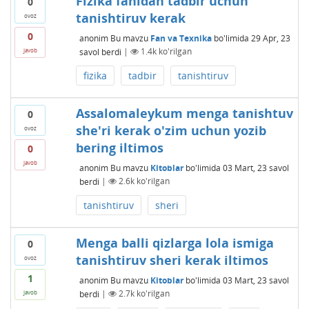
Fizika fanidan tadbir uchun
0
tanishtiruv kerak
ovoz
0
anonim
Bu mavzu
Fan va Texnika
bo'limida
29 Apr, 23
savol berdi
|
1.4k
ko'rilgan
javob
fizika
tadbir
tanishtiruv
Assalomaleykum menga tanishtuv
0
she'ri kerak o'zim uchun yozib
ovoz
bering iltimos
0
javob
anonim
Bu mavzu
Kitoblar
bo'limida
03 Mart, 23
savol
berdi
|
2.6k
ko'rilgan
tanishtiruv
sheri
Menga balli qizlarga lola ismiga
0
tanishtiruv sheri kerak iltimos
ovoz
1
anonim
Bu mavzu
Kitoblar
bo'limida
03 Mart, 23
savol
berdi
|
2.7k
ko'rilgan
javob