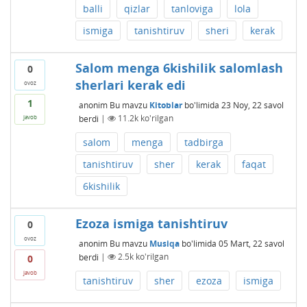
balli
qizlar
tanloviga
lola
ismiga
tanishtiruv
sheri
kerak
Salom menga 6kishilik salomlash
0
sherlari kerak edi
ovoz
1
anonim
Bu mavzu
Kitoblar
bo'limida
23 Noy, 22
savol
berdi
|
11.2k
ko'rilgan
javob
salom
menga
tadbirga
tanishtiruv
sher
kerak
faqat
6kishilik
Ezoza ismiga tanishtiruv
0
ovoz
anonim
Bu mavzu
Musiqa
bo'limida
05 Mart, 22
savol
berdi
|
2.5k
ko'rilgan
0
javob
tanishtiruv
sher
ezoza
ismiga