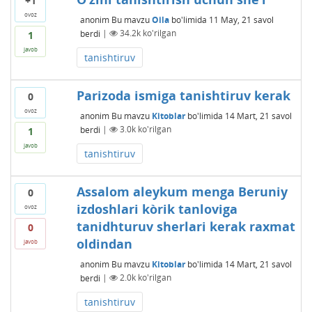
+1
ovoz
anonim
Bu mavzu
Oila
bo'limida
11 May, 21
savol
berdi
|
34.2k
ko'rilgan
1
javob
tanishtiruv
Parizoda ismiga tanishtiruv kerak
0
ovoz
anonim
Bu mavzu
Kitoblar
bo'limida
14 Mart, 21
savol
berdi
|
3.0k
ko'rilgan
1
javob
tanishtiruv
Assalom aleykum menga Beruniy
0
izdoshlari kòrik tanloviga
ovoz
tanidhturuv sherlari kerak raxmat
0
oldindan
javob
anonim
Bu mavzu
Kitoblar
bo'limida
14 Mart, 21
savol
berdi
|
2.0k
ko'rilgan
tanishtiruv