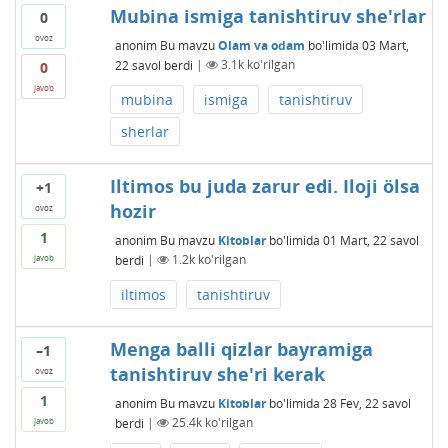
Mubina ismiga tanishtiruv she'rlar
0
ovoz
anonim
Bu mavzu
Olam va odam
bo'limida
03 Mart,
22
savol berdi
|
3.1k
ko'rilgan
0
javob
mubina
ismiga
tanishtiruv
sherlar
Iltimos bu juda zarur edi. Iloji ölsa
+1
hozir
ovoz
1
anonim
Bu mavzu
Kitoblar
bo'limida
01 Mart, 22
savol
berdi
|
1.2k
ko'rilgan
javob
iltimos
tanishtiruv
Menga balli qizlar bayramiga
–1
tanishtiruv she'ri kerak
ovoz
1
anonim
Bu mavzu
Kitoblar
bo'limida
28 Fev, 22
savol
berdi
|
25.4k
ko'rilgan
javob