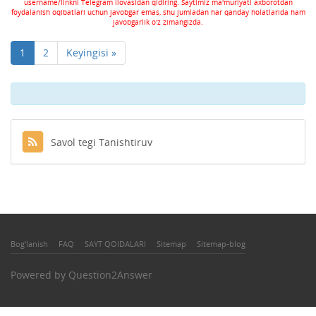
username/linkni Telegram ilovasidan qidiring. Saytimiz ma'muriyati axborotdan
foydalanish oqibatlari uchun javobgar emas, shu jumladan har qanday holatlarida ham
javobgarlik o'z zimangizda.
1
2
Keyingisi »
Savol tegi Tanishtiruv
Bog'lanish
FAQ
SAYT QOIDALARI
Sitemap
Sitemap-blog
Powered by
Question2Answer