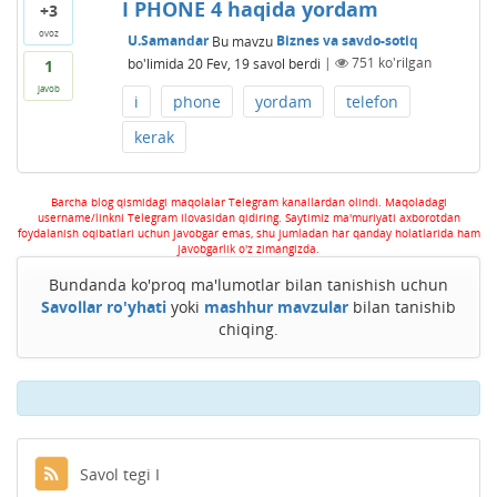
I PHONE 4 haqida yordam
+3
ovoz
U.Samandar
Bu mavzu
Biznes va savdo-sotiq
bo'limida
20 Fev, 19
savol berdi
|
751
ko'rilgan
1
javob
i
phone
yordam
telefon
kerak
Barcha blog qismidagi maqolalar Telegram kanallardan olindi. Maqoladagi
username/linkni Telegram ilovasidan qidiring. Saytimiz ma'muriyati axborotdan
foydalanish oqibatlari uchun javobgar emas, shu jumladan har qanday holatlarida ham
javobgarlik o'z zimangizda.
Bundanda ko'proq ma'lumotlar bilan tanishish uchun
Savollar ro'yhati
yoki
mashhur mavzular
bilan tanishib
chiqing.
Savol tegi I