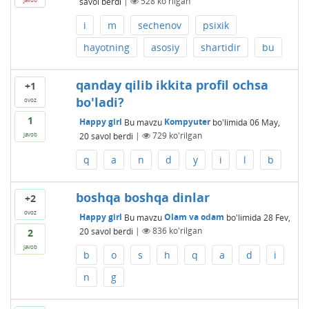
savol berdi
|
528
ko'rilgan
i
m
sechenov
psixik
hayotning
asosiy
shartidir
bu
qanday qilib ikkita profil ochsa
+1
bo'ladi?
ovoz
1
Happy girl
Bu mavzu
Kompyuter
bo'limida
06 May,
20
savol berdi
|
729
ko'rilgan
javob
q
a
n
d
y
i
l
b
boshqa boshqa dinlar
+2
ovoz
Happy girl
Bu mavzu
Olam va odam
bo'limida
28 Fev,
20
savol berdi
|
836
ko'rilgan
2
javob
b
o
s
h
q
a
d
i
n
g