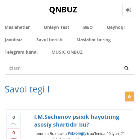
QNBUZ
Maslahatlar
Onlayn Test
В&О
Qaynoq!
Javobsiz
Savol berish
Maslahat bering
Telegram kanal
MUSIC QNBUZ
Savol tegi I
I.M.Sechenov psixik hayotning
0
asosiy shartidir bu?
ovoz
0
anonim
Bu mavzu
Psixologiya
bo'limida
20 Iyun, 21
javob