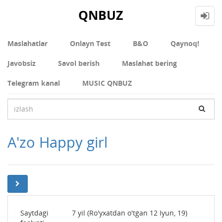
QNBUZ
Maslahatlar
Onlayn Test
В&О
Qaynoq!
Javobsiz
Savol berish
Maslahat bering
Telegram kanal
MUSIC QNBUZ
A'zo Happy girl
Saytdagi
7 yil (Ro'yxatdan o'tgan 12 Iyun, 19)