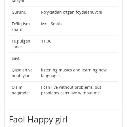
faolyati:
Guruhi:
Ro'yxatdan o'tgan foydalanuvchi
To'liq ism
Mrs. Smith
sharifi:
Tug'ulgan
11.06.
sana:
Sayt:
Qiziqish va
listening musics and learning new
hobbiylar:
languages
O'zim
I can live without problems, but
haqimda:
problems can't live without me.
Faol Happy girl