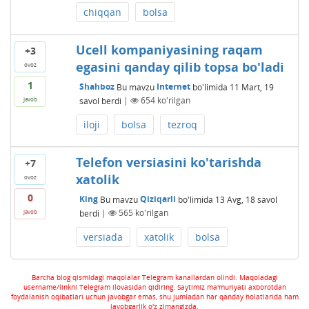
chiqqan
bolsa
Ucell kompaniyasining raqam
+3
egasini qanday qilib topsa bo'ladi
ovoz
1
Shahboz
Bu mavzu
Internet
bo'limida
11 Mart, 19
savol berdi
|
654
ko'rilgan
javob
iloji
bolsa
tezroq
Telefon versiasini ko'tarishda
+7
xatolik
ovoz
0
King
Bu mavzu
Qiziqarli
bo'limida
13 Avg, 18
savol
berdi
|
565
ko'rilgan
javob
versiada
xatolik
bolsa
Barcha blog qismidagi maqolalar Telegram kanallardan olindi. Maqoladagi
username/linkni Telegram ilovasidan qidiring. Saytimiz ma'muriyati axborotdan
foydalanish oqibatlari uchun javobgar emas, shu jumladan har qanday holatlarida ham
javobgarlik o'z zimangizda.