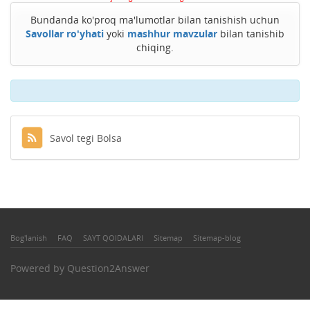
Bundanda ko'proq ma'lumotlar bilan tanishish uchun
Savollar ro'yhati
yoki
mashhur mavzular
bilan tanishib
chiqing.
Savol tegi Bolsa
Bog'lanish
FAQ
SAYT QOIDALARI
Sitemap
Sitemap-blog
Powered by
Question2Answer