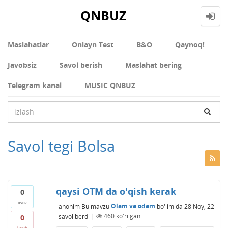
QNBUZ
Maslahatlar
Onlayn Test
В&О
Qaynoq!
Javobsiz
Savol berish
Maslahat bering
Telegram kanal
MUSIC QNBUZ
Savol tegi Bolsa
qaysi OTM da o'qish kerak
0
ovoz
anonim
Bu mavzu
Olam va odam
bo'limida
28 Noy, 22
savol berdi
|
460
ko'rilgan
0
javob