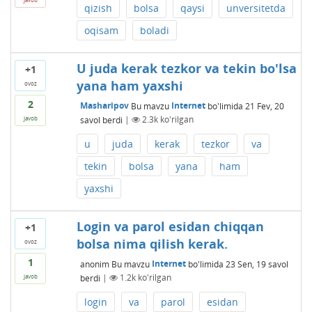
qizish
bolsa
qaysi
unversitetda
oqisam
boladi
U juda kerak tezkor va tekin bo'lsa
+1
yana ham yaxshi
ovoz
2
Masharipov
Bu mavzu
Internet
bo'limida
21 Fev, 20
savol berdi
|
2.3k
ko'rilgan
javob
u
juda
kerak
tezkor
va
tekin
bolsa
yana
ham
yaxshi
Login va parol esidan chiqqan
+1
bolsa nima qilish kerak.
ovoz
1
anonim
Bu mavzu
Internet
bo'limida
23 Sen, 19
savol
berdi
|
1.2k
ko'rilgan
javob
login
va
parol
esidan