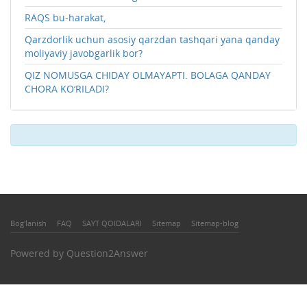
RAQS bu-harakat,
Qarzdorlik uchun asosiy qarzdan tashqari yana qanday
moliyaviy javobgarlik bor?
QIZ NOMUSGA CHIDAY OLMAYAPTI. BOLAGA QANDAY
CHORA KO‘RILADI?
Bog'lanish
FAQ
SAYT QOIDALARI
Sitemap
Sitemap-blog
Powered by
Question2Answer