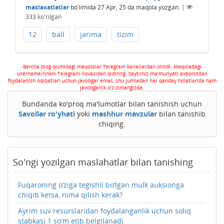
maslaxatlatlar
bo'limida
27 Apr, 25
da maqola yozgan.
|
333
ko'rilgan
12
ball
jarima
tizim
Barcha blog qismidagi maqolalar Telegram kanallardan olindi. Maqoladagi
username/linkni Telegram ilovasidan qidiring. Saytimiz ma'muriyati axborotdan
foydalanish oqibatlari uchun javobgar emas, shu jumladan har qanday holatlarida ham
javobgarlik o'z zimangizda.
Bundanda ko'proq ma'lumotlar bilan tanishish uchun
Savollar ro'yhati
yoki
mashhur mavzular
bilan tanishib
chiqing.
So'ngi yozilgan maslahatlar bilan tanishing
Fuqaroning o‘ziga tegishli bo‘lgan mulk auksionga
chiqib ketsa, nima qilish kerak?
Ayrim suv resurslaridan foydalanganlik uchun soliq
stabkasi 1 so'm etib belgilanadi