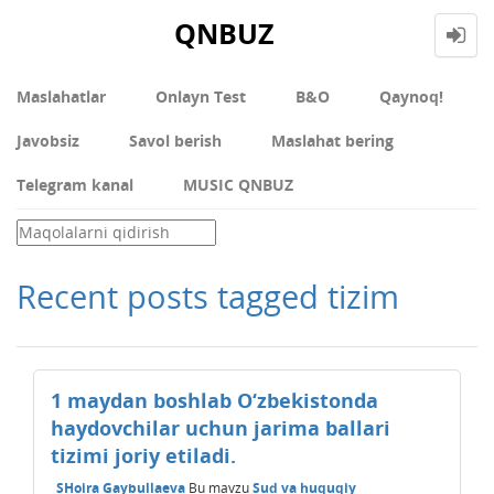
QNBUZ
Maslahatlar
Onlayn Test
В&О
Qaynoq!
Javobsiz
Savol berish
Maslahat bering
Telegram kanal
MUSIC QNBUZ
Recent posts tagged tizim
1 maydan boshlab O‘zbekistonda
haydovchilar uchun jarima ballari
tizimi joriy etiladi.
SHoira Gaybullaeva
Bu mavzu
Sud va huquqiy