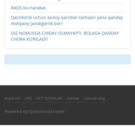
RAQS bu-harakat,
Qarzdorlik uchun asosiy qarzdan tashqari yana qanday
moliyaviy javobgarlik bor?
QIZ NOMUSGA CHIDAY OLMAYAPTI. BOLAGA QANDAY
CHORA KO‘RILADI?
Bog'lanish
FAQ
SAYT QOIDALARI
Sitemap
Sitemap-blog
Powered by
Question2Answer