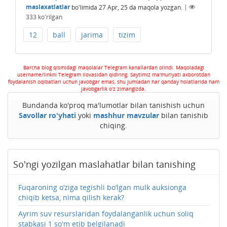
maslaxatlatlar
bo'limida
27 Apr, 25
da maqola yozgan.
|
333
ko'rilgan
12
ball
jarima
tizim
Barcha blog qismidagi maqolalar Telegram kanallardan olindi. Maqoladagi
username/linkni Telegram ilovasidan qidiring. Saytimiz ma'muriyati axborotdan
foydalanish oqibatlari uchun javobgar emas, shu jumladan har qanday holatlarida ham
javobgarlik o'z zimangizda.
Bundanda ko'proq ma'lumotlar bilan tanishish uchun
Savollar ro'yhati
yoki
mashhur mavzular
bilan tanishib
chiqing.
So'ngi yozilgan maslahatlar bilan tanishing
Fuqaroning o‘ziga tegishli bo‘lgan mulk auksionga
chiqib ketsa, nima qilish kerak?
Ayrim suv resurslaridan foydalanganlik uchun soliq
stabkasi 1 so'm etib belgilanadi