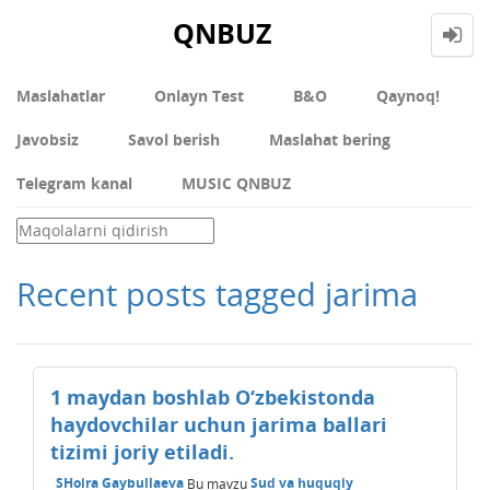
QNBUZ
Maslahatlar
Onlayn Test
В&О
Qaynoq!
Javobsiz
Savol berish
Maslahat bering
Telegram kanal
MUSIC QNBUZ
Recent posts tagged jarima
1 maydan boshlab O‘zbekistonda
haydovchilar uchun jarima ballari
tizimi joriy etiladi.
SHoira Gaybullaeva
Bu mavzu
Sud va huquqiy