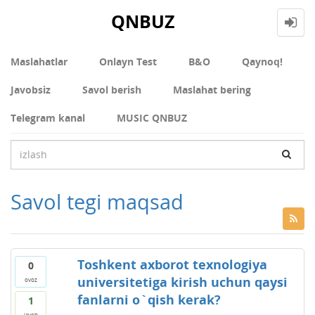
QNBUZ
Maslahatlar
Onlayn Test
В&О
Qaynoq!
Javobsiz
Savol berish
Maslahat bering
Telegram kanal
MUSIC QNBUZ
Savol tegi maqsad
Toshkent axborot texnologiya
0
universitetiga kirish uchun qaysi
ovoz
fanlarni o`qish kerak?
1
javob