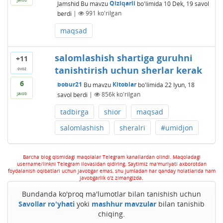
Jamshid
Bu mavzu
Qiziqarli
bo'limida
10 Dek, 19
savol
berdi
|
991
ko'rilgan
maqsad
salomlashish shartiga guruhni
+11
tanishtirish uchun sherlar kerak
ovoz
6
bobur21
Bu mavzu
Kitoblar
bo'limida
22 Iyun, 18
savol berdi
|
856k
ko'rilgan
javob
tadbirga
shior
maqsad
salomlashish
sheralri
#umidjon
Barcha blog qismidagi maqolalar Telegram kanallardan olindi. Maqoladagi
username/linkni Telegram ilovasidan qidiring. Saytimiz ma'muriyati axborotdan
foydalanish oqibatlari uchun javobgar emas, shu jumladan har qanday holatlarida ham
javobgarlik o'z zimangizda.
Bundanda ko'proq ma'lumotlar bilan tanishish uchun
Savollar ro'yhati
yoki
mashhur mavzular
bilan tanishib
chiqing.