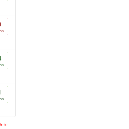
0
vob
4
vob
1
vob
lanish