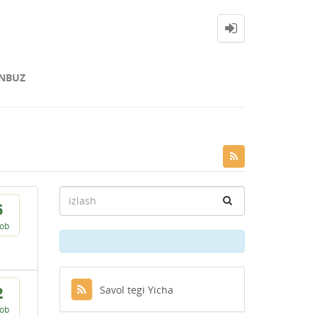
NBUZ
5
vob
Savol tegi Yicha
2
vob