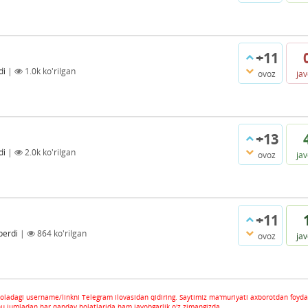
+11
di
|
1.0k
ko'rilgan
ovoz
ja
+13
di
|
2.0k
ko'rilgan
ovoz
ja
+11
berdi
|
864
ko'rilgan
ovoz
ja
oladagi username/linkni Telegram ilovasidan qidiring. Saytimiz ma'muriyati axborotdan foyda
hu jumladan har qanday holatlarida ham javobgarlik o'z zimangizda.