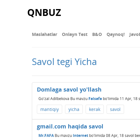
QNBUZ
Maslahatlar
Onlayn Test
В&О
Qaynoq!
Javo
Savol tegi Yicha
Domlaga savol yo'llash
Go'zal Adilbekova
Bu mavzu
Falsafa
bo'limida
11 Apr, 18
mantiqiy
yicha
kerak
savol
gmail.com haqida savol
Mr.FAFA
Bu mavzu
Internet
bo'limida
08 Apr, 18
savol be