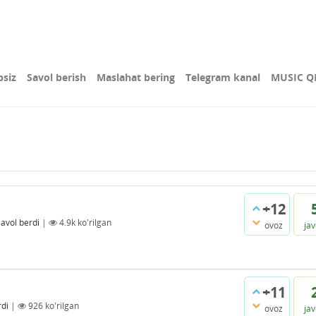
bsiz
Savol berish
Maslahat bering
Telegram kanal
MUSIC Q
+12
savol berdi
|
4.9k
ko'rilgan
ovoz
ja
+11
rdi
|
926
ko'rilgan
ovoz
ja