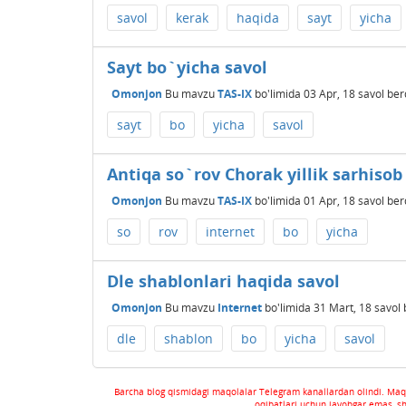
savol
kerak
haqida
sayt
yicha
Sayt bo`yicha savol
Omonjon
Bu mavzu
TAS-IX
bo'limida
03 Apr, 18
savol ber
sayt
bo
yicha
savol
Antiqa so`rov Chorak yillik sarhisob
Omonjon
Bu mavzu
TAS-IX
bo'limida
01 Apr, 18
savol ber
so
rov
internet
bo
yicha
Dle shablonlari haqida savol
Omonjon
Bu mavzu
Internet
bo'limida
31 Mart, 18
savol 
dle
shablon
bo
yicha
savol
Barcha blog qismidagi maqolalar Telegram kanallardan olindi. Maq
oqibatlari uchun javobgar emas, s