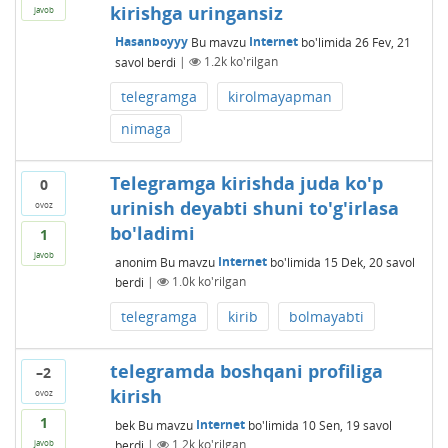
kirishga uringansiz
javob
Hasanboyyy
Bu mavzu
Internet
bo'limida
26 Fev, 21
savol berdi
|
1.2k
ko'rilgan
telegramga
kirolmayapman
nimaga
Telegramga kirishda juda ko'p
0
urinish deyabti shuni to'g'irlasa
ovoz
bo'ladimi
1
javob
anonim
Bu mavzu
Internet
bo'limida
15 Dek, 20
savol
berdi
|
1.0k
ko'rilgan
telegramga
kirib
bolmayabti
telegramda boshqani profiliga
–2
kirish
ovoz
1
bek
Bu mavzu
Internet
bo'limida
10 Sen, 19
savol
berdi
|
1.2k
ko'rilgan
javob