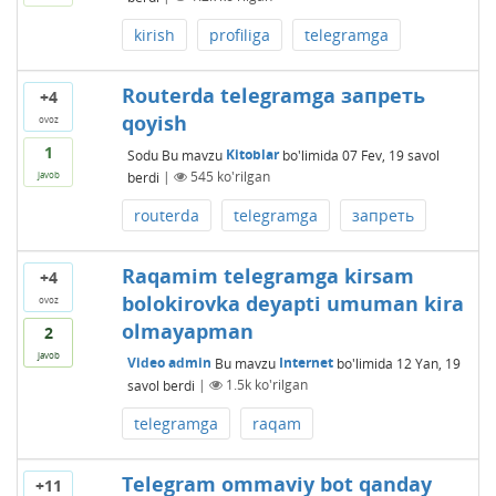
kirish
profiliga
telegramga
Routerda telegramga запреть
+4
qoyish
ovoz
1
Sodu
Bu mavzu
Kitoblar
bo'limida
07 Fev, 19
savol
berdi
|
545
ko'rilgan
javob
routerda
telegramga
запреть
Raqamim telegramga kirsam
+4
bolokirovka deyapti umuman kira
ovoz
olmayapman
2
javob
Video admin
Bu mavzu
Internet
bo'limida
12 Yan, 19
savol berdi
|
1.5k
ko'rilgan
telegramga
raqam
Telegram ommaviy bot qanday
+11