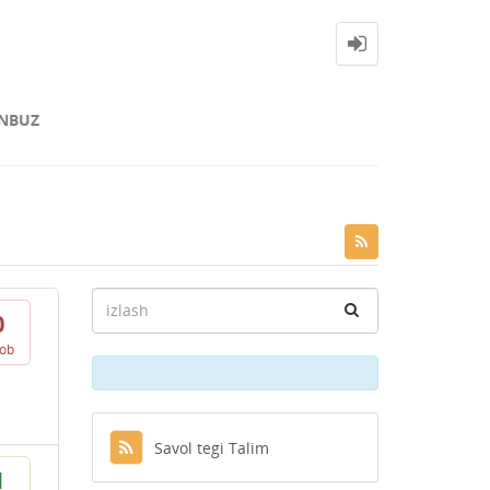
NBUZ
0
vob
Savol tegi Talim
1