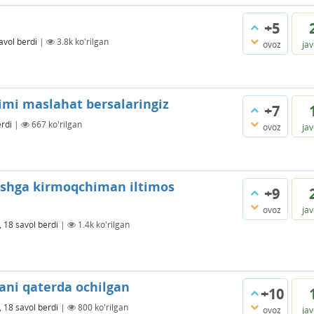
+5
avol berdi
|
3.8k
ko'rilgan
ovoz
ja
imi maslahat bersalaringiz
+7
erdi
|
667
ko'rilgan
ovoz
ja
‘qishga kirmoqchiman iltimos
+9
ovoz
ja
, 18
savol berdi
|
1.4k
ko'rilgan
fani qaterda ochilgan
+10
, 18
savol berdi
|
800
ko'rilgan
ovoz
ja