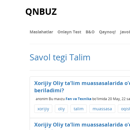
QNBUZ
Maslahatlar
Onlayn Test
В&О
Qaynoq!
Javo
Savol tegi Talim
Xorijiy Oliy ta’lim muassasalarida o’
beriladimi?
anonim
Bu mavzu
Fan va Texnika
bo'limida
20 May, 22
sa
xorijiy
oliy
talim
muassasa
oqis
Xorijiy Oliy ta’lim muassasalarida o’