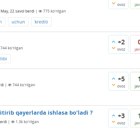
ovoz
ja
 May, 22
savol berdi
|
775
ko'rilgan
h
uchun
krediti
+2
744
ko'rilgan
ovoz
ja
tibi
+5
rdi
|
744
ko'rilgan
ovoz
ja
tirib qayerlarda ishlasa bo'ladi ?
+3
erdi
|
1.3k
ko'rilgan
ovoz
ja