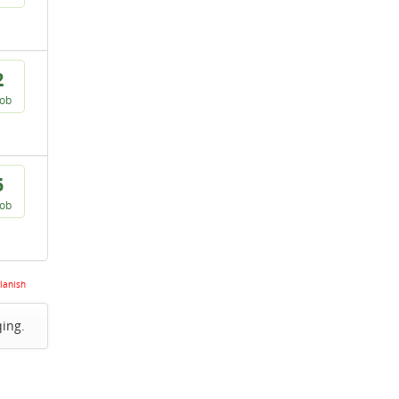
2
vob
5
vob
lanish
qing.