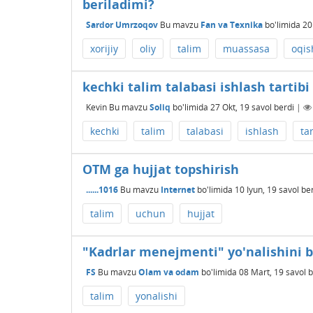
beriladimi?
Sardor Umrzoqov
Bu mavzu
Fan va Texnika
bo'limida
20
xorijiy
oliy
talim
muassasa
oqis
kechki talim talabasi ishlash tartibi
Kevin
Bu mavzu
Soliq
bo'limida
27 Okt, 19
savol berdi
|
kechki
talim
talabasi
ishlash
tar
OTM ga hujjat topshirish
......1016
Bu mavzu
Internet
bo'limida
10 Iyun, 19
savol be
talim
uchun
hujjat
"Kadrlar menejmenti" yo'nalishini bi
FS
Bu mavzu
Olam va odam
bo'limida
08 Mart, 19
savol b
talim
yonalishi