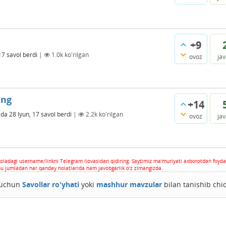
+9
17
savol berdi
|
1.0k
ko'rilgan
ovoz
ja
ing
+14
ida
28 Iyun, 17
savol berdi
|
2.2k
ko'rilgan
ovoz
ja
oladagi username/linkni Telegram ilovasidan qidiring. Saytimiz ma'muriyati axborotdan foyda
hu jumladan har qanday holatlarida ham javobgarlik o'z zimangizda.
h uchun
Savollar ro'yhati
yoki
mashhur mavzular
bilan tanishib chi