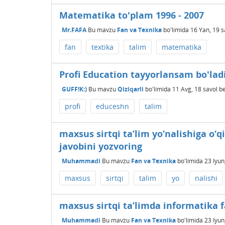
Matematika to'plam 1996 - 2007
Mr.FAFA
Bu mavzu
Fan va Texnika
bo'limida
16 Yan, 19
s
fan
textika
talim
matematika
Profi Education tayyorlansam bo'lad
GUFF!K:)
Bu mavzu
Qiziqarli
bo'limida
11 Avg, 18
savol b
profi
educeshn
talim
maxsus sirtqi ta’lim yo‘nalishiga o
javobini yozvoring
Muhammadi
Bu mavzu
Fan va Texnika
bo'limida
23 Iyun
maxsus
sirtqi
talim
yo
nalishi
maxsus sirtqi ta’limda informatika 
Muhammadi
Bu mavzu
Fan va Texnika
bo'limida
23 Iyun